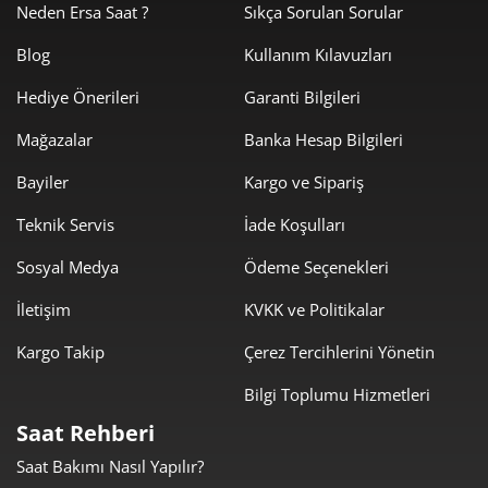
Neden Ersa Saat ?
Sıkça Sorulan Sorular
sonsuz aşkınızı anımsamasını sağlar. Şık paslanmaz çelik
saatler, her koşulda şıklığı zirveye taşıyan ve risk almadan
Blog
Kullanım Kılavuzları
elegan bir duruşu simgeleyen erkek veya kadınlar için
Hediye Önerileri
Garanti Bilgileri
mükemmeldir. Deri kayışlı Sevgililer Günü saat hediyesi
seçenekleri çeşitli ruh hallerine ve okazyona uyum sağlayan
Mağazalar
Banka Hesap Bilgileri
zamansız bir alternatif olabilir. Teknolojik ve işlevsel
Bayiler
Kargo ve Sipariş
tasarımlardan hoşlananlar için bu romantik günü daha özel
hale getirecek
akıllı saat
Sevgililer Günü hediyeleri de tercih
Teknik Servis
İade Koşulları
edilebilir.
Sosyal Medya
Ödeme Seçenekleri
Erkeğe Sevgililer Günü Saat Hediyeleri
İletişim
KVKK ve Politikalar
Sevgililer Günü hediyesi erkek önerilerine ihtiyacınız varsa
lüks ve sonsuza dek değerli kalacak bir aşk ilanı için saatler
Kargo Takip
Çerez Tercihlerini Yönetin
mutlaka listenizde yer almalıdır. Zamanı güvenilirlik ve
Bilgi Toplumu Hizmetleri
bağlılıkla ifade etmeye devam etmek ve aşkınızı ömür boyu
hafızalara kazımak için birbirinden şık erkek saatlerini
Saat Rehberi
seçebilirsiniz. Romantizmin büyüsünü yakalayan ve gerçek
Saat Bakımı Nasıl Yapılır?
bir aşk hikayesinden esinlenen premium markaların
klasik