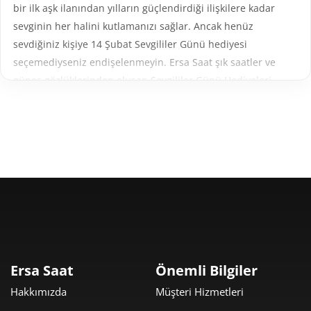
bir ilk aşk ilanından yılların güçlendirdiği ilişkilere kadar
sevginin her halini kutlamanızı sağlar. Ancak henüz
sevdiğiniz kişiye 14 Şubat Sevgililer Günü hediyesi
seçemediyseniz endişelenmeyin. Ersa Saat şık saatler ve
güneş gözlüklerinden oluşan Sevgililer Günü Hediyeleri
seçkisi ile özel birini şımartmanıza olanak tanır. Siz de
sevdiğinize sunduğu sonsuz aşk için "teşekkür ederim"
demenin mükemmel bir yolunu bulmak istiyorsanız
Ersa
Saat Sevgililer Günü hediye önerileri
rehberini
okuyabilirsiniz.
Sevgililer Günü Saat Hediyeleri
Lüks, değerli ve unutulmaz bir Sevgililer Günü hediyesi
arıyorsanız kadın ve erkek saatleri mükemmel bir seçim
olabilir. Sevgililer Günü için saat hediyeleri hiçbir zaman
Ersa Saat
Önemli Bilgiler
eskimeyen şıklığı ve zarafeti ile öne çıkan dünyaca ünlü
Hakkımızda
Müşteri Hizmetleri
markaların saatleri sevdiğinizin zamana her baktığında