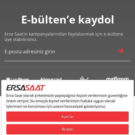
şekilde maceralara dönüştürmekten hoşlanıyorsa silikon
kayışlı spor veya akıllı saatlerle ona kendinin en iyi halini her
E-bülten’e kaydol
an hatırlatabilirsiniz.
Sevgililer Günü Gözlük Hediyeleri
Ersa Saat’in kampanyalarından faydalanmak için e-bültene
üye olabilirsiniz.
Güneş gözlükleri, Sevgililer Günü için bir başka mükemmel
lüks ve değerli hediyedir. Güneş gözlüğü sadece sevdiğinizin
gözlerini güneşten korumakla kalmaz, aynı zamanda onun
eşsiz kişiliğini yansıtan bir hediye seçeneği olabilir. Hem
erkeğe hem de kadına Sevgililer Günü hediyesi olarak
seçebileceğiniz ikonik çerçeveler veya modern silüetlerden
oluşan sayısız güneş gözlüğü mevcuttur. Sevdiğinizin yüz
şeklini ve kişisel stilini mükemmel bir şekilde tamamlayan
güneş gözlüklerini seçerek aşkınızı ve bağlılığınızı en içten
şekilde ifade edebilirsiniz.
Ersa Saat Copyright © 2018 - Tüm Hakları Saklıdır |
Ersa Yazılım
Erkeğe Sevgililer Günü Gözlük Hediyeleri