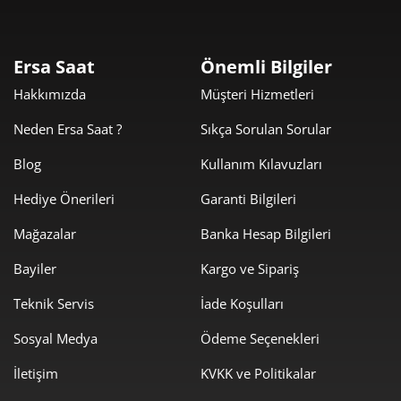
Fırsat Ürünleri: Ersa Saat’te
Kaçırılmayacak Saat İndirimleri
Ersa Saat
Önemli Bilgiler
Hakkımızda
Müşteri Hizmetleri
Ersa Saat’in Fırsat Ürünleri kategorisi, sizi kaliteli saatleri
uygun fiyatlarla buluşturuyor. Casio, Pierre Cardin, Reebok,
Neden Ersa Saat ?
Sıkça Sorulan Sorular
Swiss Military Hanowa ve Bulova markalarının en popüler ve
Blog
Kullanım Kılavuzları
şık saat modelleri, şimdi avantajlı fiyatlarla sizlerle. Bu
kategori, saat meraklılarına ve stil sahiplerine, aradıkları
Hediye Önerileri
Garanti Bilgileri
şıklığı ve fonksiyonelliği uygun fiyatlarla sunmak için
Mağazalar
Banka Hesap Bilgileri
tasarlandı.
Bayiler
Kargo ve Sipariş
Neden Fırsat Ürünleri Kategorisini
Teknik Servis
İade Koşulları
Seçmelisiniz?
Sosyal Medya
Ödeme Seçenekleri
Fırsat ürünleri kategorimiz, markaların en iyi modellerini en
İletişim
KVKK ve Politikalar
cazip fiyatlarla sunarak, hem bütçenizi korumanıza hem de
stilinizi tamamlamanıza yardımcı olur. İşte fırsat ürünlerinin