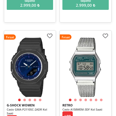
Sepette
Sepette
2.999,00 ₺
2.999,00 ₺
Fırsat
Fırsat
G-SHOCK WOMEN
RETRO
Casio GMA-P2110SC-2ADR Kol
Casio A158WEM-3DF Kol Saati
Saati