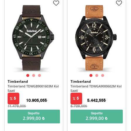
Timberland
Timberland
Timberland TDWGB9001603M Kol
Timberland TDWGA9000602M Kol
Saati
Saati
5
5
10.905,05₺
5.442,55₺
11.479,00₺
5.729,00₺
Sepette
Sepette
2.999,00 ₺
2.999,00 ₺