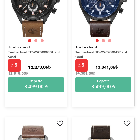
Timberland
Timberland
Timberland TDWGC9000401 Kol
Timberland TDWGC9000402 Kol
Saati
Saati
5
5
12.273,05₺
13.641,05₺
12.919,00₺
14.359,00₺
Sepette
Sepette
3.499,00 ₺
3.499,00 ₺