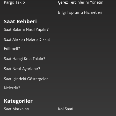
Kargo Takip
Çerez Tercihlerini Yönetin
sunduğu bazı avantajlar:
Bilgi Toplumu Hizmetleri
Kaliteli markaların saatlerini uygun
Bütçe Dostu Seçenekler:
Saat Rehberi
fiyatlarla satın alarak, bütçenizi zorlamadan şıklığınızı
Saat Bakımı Nasıl Yapılır?
artırabilirsiniz. Ersa Saat’in fırsat ürünleri, yüksek kaliteli
saatleri ekonomik fiyatlarla edinmenizi sağlar.
Saat Alırken Nelere Dikkat
Casio, Pierre Cardin, Reebok, Swiss Military
Marka Çeşitliliği:
Edilmeli?
Hanowa ve Bulova gibi ünlü markaların çeşitli modellerini bir
arada bulabilirsiniz. Her bir markanın kendine has
Saat Hangi Kola Takılır?
tasarımları ve özellikleri, sizin için ideal saat modelini
Saat Nasıl Ayarlanır?
seçmenizi kolaylaştırır.
Fırsat ürünleri, sadece uygun fiyatlı
Şıklık ve Fonksiyonellik:
Saat İçindeki Göstergeler
değil, aynı zamanda estetik ve fonksiyonel özellikler sunan
Nelerdir?
saatlerdir. Hem günlük yaşamda hem de özel anlarda
şıklığınızı tamamlayacak saat modellerini keşfedin.
Kategoriler
Fırsat ürünleri genellikle sınırlı stoklarla sunulur.
Sınırlı Stok:
Saat Markaları
Kol Saati
Bu nedenle, beğendiğiniz modeli kaçırmamak için hızlı