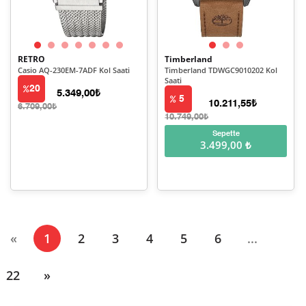
RETRO
Timberland
Casio AQ-230EM-7ADF Kol Saati
Timberland TDWGC9010202 Kol
Saati
20
5.349,00₺
5
10.211,55₺
6.709,00₺
10.749,00₺
Sepette
3.499,00 ₺
(current)
«
1
2
3
4
5
6
...
22
»