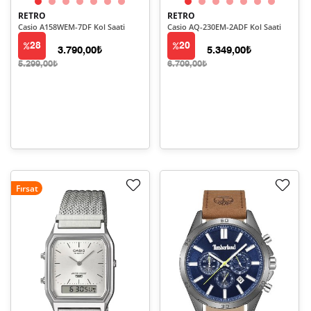
RETRO
RETRO
Casio A158WEM-7DF Kol Saati
Casio AQ-230EM-2ADF Kol Saati
28
20
3.790,00₺
5.349,00₺
5.299,00₺
6.709,00₺
Fırsat