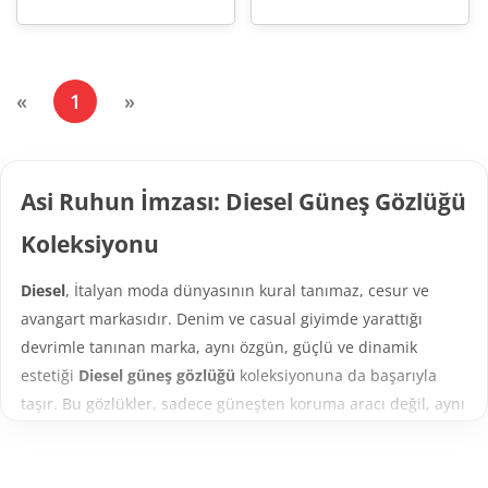
(current)
«
1
»
Asi Ruhun İmzası: Diesel Güneş Gözlüğü
Koleksiyonu
Diesel
, İtalyan moda dünyasının kural tanımaz, cesur ve
avangart markasıdır. Denim ve casual giyimde yarattığı
devrimle tanınan marka, aynı özgün, güçlü ve dinamik
estetiği
Diesel güneş gözlüğü
koleksiyonuna da başarıyla
taşır. Bu gözlükler, sadece güneşten koruma aracı değil, aynı
zamanda kullanıcısının bireyselliğini, özgür ruhunu ve asi
duruşunu yansıtan bir moda beyanıdır.