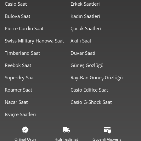
Casio Saat
Erkek Saatleri
838,91 ₺
6.711,26 ₺
8
Bulova Saat
Kadın Saatleri
762,19 ₺
6.859,69 ₺
Pierre Cardin Saat
Çocuk Saatleri
9
Swiss Military Hanowa Saat
Akıllı Saat
Timberland Saat
Duvar Saati
Reebok Saat
Güneş Gözlüğü
Taksit
Taksit Tutarı
Toplam Tutar
Superdry Saat
Ray-Ban Güneş Gözlüğü
5.769,00 ₺
5.769,00 ₺
Roamer Saat
Casio Edifice Saat
Tek Çekim
Nacar Saat
Casio G-Shock Saat
2.884,50 ₺
5.769,00 ₺
2
İsviçre Saatleri
2.017,84 ₺
6.053,52 ₺
3
1.543,67 ₺
6.174,68 ₺
4
Orjinal Ürün
Hızlı Teslimat
Güvenli Alışveriş