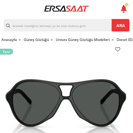
1
ARA
Anasayfa >
Güneş Gözlüğü >
Unisex Güneş Gözlüğü Modelleri >
Diesel 0
Yeni