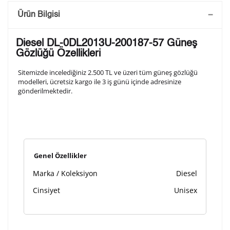
Saatini Kişiselleştir
Ürün Bilgisi
Lütfen aşağıdaki formu doldurunuz. Saatinizin metal
Diesel DL-0DL2013U-200187-57 Güneş
arka kapağına gravür tekniği ile formda belirtmiş
Gözlüğü Özellikleri
olduğunuz şekilde işlenecektir.
Sitemizde incelediğiniz 2.500 TL ve üzeri tüm güneş gözlüğü
modelleri, ücretsiz kargo ile 3 iş günü içinde adresinize
gönderilmektedir.
1. Satır
10
/ 10
2. Satır
10
/ 10
Genel Özellikler
3. Satır
10
/ 10
Marka / Koleksiyon
Diesel
Lütfen font seçiniz
Cinsiyet
Unisex
Ön İzleme
Kişiselleştir
Vazgeç