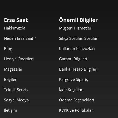
Taksit
Taksit Tutarı
Toplam Tutar
5.769,00 ₺
5.769,00 ₺
Tek Çekim
Ersa Saat
Önemli Bilgiler
Hakkımızda
Müşteri Hizmetleri
2.884,50 ₺
5.769,00 ₺
2
Neden Ersa Saat ?
Sıkça Sorulan Sorular
2.017,84 ₺
6.053,52 ₺
3
Blog
Kullanım Kılavuzları
1.543,67 ₺
6.174,68 ₺
4
Hediye Önerileri
Garanti Bilgileri
1.260,02 ₺
6.300,10 ₺
5
Mağazalar
Banka Hesap Bilgileri
1.071,91 ₺
6.431,44 ₺
6
Bayiler
Kargo ve Sipariş
938,34 ₺
6.568,37 ₺
Teknik Servis
İade Koşulları
7
Sosyal Medya
Ödeme Seçenekleri
838,91 ₺
6.711,26 ₺
8
İletişim
KVKK ve Politikalar
762,19 ₺
6.859,69 ₺
9