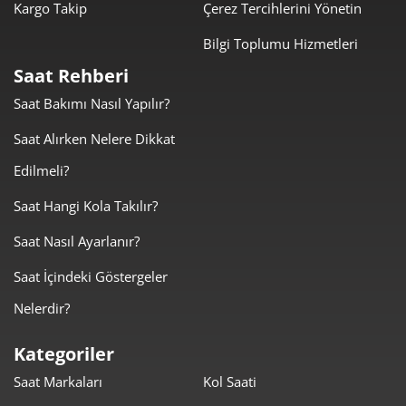
Kargo Takip
Çerez Tercihlerini Yönetin
Bilgi Toplumu Hizmetleri
Saat Rehberi
Saat Bakımı Nasıl Yapılır?
Taksit
Taksit Tutarı
Toplam Tutar
Saat Alırken Nelere Dikkat
5.769,00 ₺
5.769,00 ₺
Tek Çekim
Edilmeli?
2.884,50 ₺
5.769,00 ₺
2
Saat Hangi Kola Takılır?
Saat Nasıl Ayarlanır?
2.017,84 ₺
6.053,52 ₺
3
Saat İçindeki Göstergeler
1.543,67 ₺
6.174,68 ₺
4
Nelerdir?
1.260,02 ₺
6.300,10 ₺
5
Kategoriler
1.071,91 ₺
6.431,44 ₺
6
Saat Markaları
Kol Saati
938,34 ₺
6.568,37 ₺
7