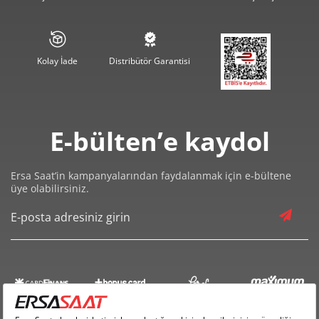
1.260,02 ₺
6.300,10 ₺
5
1.071,91 ₺
6.431,44 ₺
6
Kolay İade
Distribütör Garantisi
938,34 ₺
6.568,37 ₺
7
838,91 ₺
6.711,26 ₺
8
E-bülten’e kaydol
762,19 ₺
6.859,69 ₺
9
Ersa Saat’in kampanyalarından faydalanmak için e-bültene
üye olabilirsiniz.
Taksit
Taksit Tutarı
Toplam Tutar
5.769,00 ₺
5.769,00 ₺
Tek Çekim
2.884,50 ₺
5.769,00 ₺
2