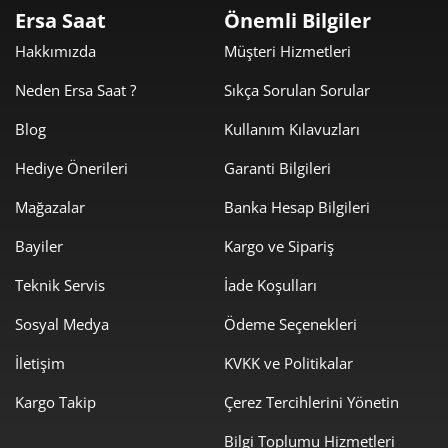
Ersa Saat
Önemli Bilgiler
Aksesuarın yanı sıra bir kişilik ve karakter göstergesi olarak
da kullanılan saatlerden bazıları oldukça özel bir tasarımlara
Hakkımızda
Müşteri Hizmetleri
sahiptir. Bileğinizde dikkat çeken saatiniz şıklığınızı
Neden Ersa Saat ?
Sıkça Sorulan Sorular
tamamlarken, tercih edilen marka ve model tarzınızı ortaya
koyar. Birbirinden güzel bayan saatleri arasında tercih
Blog
Kullanım Kılavuzları
yapmak bir hayli zor olsa da ne istediğinize karar
Hediye Önerileri
Garanti Bilgileri
verdiğinizde seçenekleri daraltmak daha kolaydır.
Mağazalar
Banka Hesap Bilgileri
Kadınlar için Lüks Saat Markaları
Bayiler
Kargo ve Sipariş
Aksesuar söz konusu olduğunda kol saatleri ilk sırada gelir.
Teknik Servis
İade Koşulları
Her kadının zevk ve tarzına uyacak, günlük kullanımlarında,
özel gün ve gecelerde kombinlerine eşlik edecek pek çok
Sosyal Medya
Ödeme Seçenekleri
model saat bulunur. Saat markaları, kendine has tasarım ve
İletişim
KVKK ve Politikalar
üretimde kullandığı malzemelerle dikkat çeker.
Dünyanın en
ünlü ve lüks saat markalarının listesi
aşağıdaki gibi
Kargo Takip
Çerez Tercihlerini Yönetin
sıralanabilir:
Bilgi Toplumu Hizmetleri