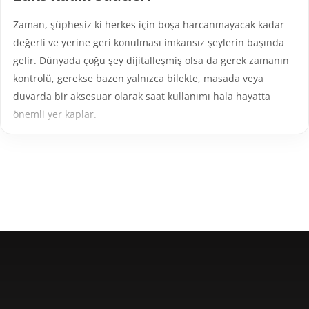
Zaman, şüphesiz ki herkes için boşa harcanmayacak kadar
değerli ve yerine geri konulması imkansız şeylerin başında
gelir. Dünyada çoğu şey dijitalleşmiş olsa da gerek zamanın
kontrolü, gerekse bazen yalnızca bilekte, masada veya
duvarda bir aksesuar olarak saat kullanımı hala hayatta
önemli yer kaplar.
Günün yorucu temposunda hızla akan saate önem veren ve
şıklığından ödün vermeyen kadınların farklı tarz ve
tercihlerine cevap verebilecek birçok lüks bayan saati
bulunur. Her türlü zevk ve kullanım tercihine göre
birbirinden güzel bayan saatleri ve en ünlü lüks kadın saat
markalarını satış portföyünde bulunduran Ersa Saat, tüm
saat sevenlere yüzlerce çeşit imkanı sunar. Bayan saatleri
fiyatları ise her bütçeye hitap eden, geniş ürün yelpazesiyle
hayal ettiğiniz ürüne sahip olma olanağı sağlar.