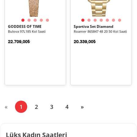
GODDESS OF TIME
Sportiva Set Diamond
Bulova 97L185 Kol Saati
Roamer 865847 48 20 50 Kol Saati
22.709,00₺
20.339,00₺
(current)
«
1
2
3
4
»
Lüks Kadın Saatleri