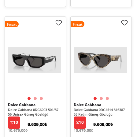
Fırsat
Fırsat
Dolce Gabbana
Dolce Gabbana
Dolce Gabbana 0DG6203 501/87
Dolce Gabbana 0DG4514 316387
56 Unisex Güneş Gözlüğü
55 Kadın Güneş Gözlüğü
10
10
9.609,00₺
9.609,00₺
10.679,00₺
10.679,00₺