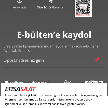
tarzınıza şık bir ekleme yapmak istediğinizde mükemmel
görünecektir. Kemik çerçevenin üzerindeki altın detayları
Kolay İade
Distribütör Garantisi
kontrast yaratan etkisiyle çarpıcı ve lüks özelliklerini
hissettirir. Vizör detayı ise her koşulda tam UV koruması
sunar. Markanın ikonik estetiğini beğeniyorsanız Dolce
E-bülten’e kaydol
Gabbana DG6177 güneş gözlüğünü tercih edebilirsiniz.
Dolce Gabbana DG4373 Güneş Gözlüğü
Ersa Saat’in kampanyalarından faydalanmak için e-bültene
koleksiyonunun favori
Dolce & Gabbana güneş gözlüğü kadın
üye olabilirsiniz.
modellerinden biri olan DG4373 ikonik cat-eye görünümüyle
öne çıkar. Kedi gözü tasarımının markaya özgü estetikle
buluşmasını yansıtan tasarım, kalın çerçeveleri ve altın
saplarıyla son derece gösterişlidir. Oversize ve kedi gözü
tasarımının harmanlandığı bu model, özellikle klasik giyim
tarzı olan kadınların favorileri arasında yer alır. Ofis tarzı ve
resmî ortamlarda kullanmak üzere cat-eye Dolce & Gabbana
DG4373 güneş gözlüğünü aksesuar koleksiyonunuz için
seçebilirsiniz.