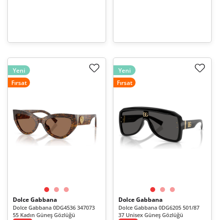
Yeni
Yeni
Fırsat
Fırsat
Dolce Gabbana
Dolce Gabbana
Dolce Gabbana 0DG4536 347073
Dolce Gabbana 0DG6205 501/87
55 Kadın Güneş Gözlüğü
37 Unisex Güneş Gözlüğü