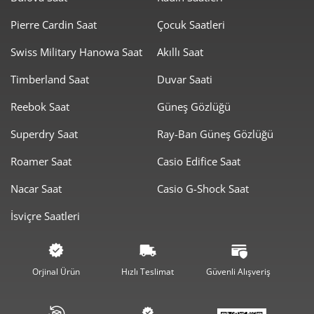
Güneşi engellemenin modaya uygun bir yolu ile ilgilenen
Pierre Cardin Saat
Çocuk Saatleri
erkekler için mükemmel bir tasarım olan DG2220 markanın
ikonikleşmiş tasarımlarının başında gelir. Klasik kareli ve
Swiss Military Hanowa Saat
Akıllı Saat
aviator tarzı metal köprülü bir görünüme sahip olan bu
Timberland Saat
Duvar Saati
model, modern ve aynı zamanda sade tasarımıyla öne çıkar.
Dolce & Gabbana erkek gözlük koleksiyonunun zamansız
Reebok Saat
Güneş Gözlüğü
tasarımları arasındaki model, hem spor hem de klasik tarzı
Superdry Saat
Ray-Ban Güneş Gözlüğü
yükselten son derece havalı bir görünüme sahiptir. Kaliteli
çerçeveleri ve yüksek UV korumasıyla güncel ve klasik
Roamer Saat
Casio Edifice Saat
arasında dengede bir tasarıma sahip Dolce & Gabbana
Nacar Saat
Casio G-Shock Saat
gözlüğü koleksiyonunuza ekleyebilirsiniz.
İsviçre Saatleri
Dolce Gabbana DG6177 Güneş Gözlüğü
Dolce Gabbana DG6177, benzersiz tasarımı ve markanın
ikonik logosuyla göz alıcı ve ihtişamlı bir seçim yapmak
Orjinal Ürün
Hızlı Teslimat
Güvenli Alışveriş
isteyen herkesin favorisidir. Siyah kemik çerçeveleri ve vizör
detaylarıyla tam koruma ve lüks bir estetik sunan tasarım,