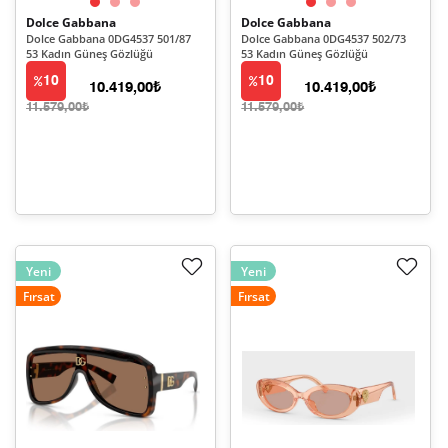
Dolce Gabbana
Dolce Gabbana
Dolce Gabbana 0DG4537 501/87
Dolce Gabbana 0DG4537 502/73
53 Kadın Güneş Gözlüğü
53 Kadın Güneş Gözlüğü
10
10
10.419,00₺
10.419,00₺
11.579,00₺
11.579,00₺
Yeni
Yeni
Fırsat
Fırsat