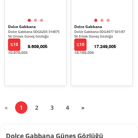
Dolce Gabbana
Dolce Gabbana
Dolce Gabbana 0DG6203 314875
Dolce Gabbana 0DG4477 501/87
56 Unisex Güneş Gözlüğü
56 Erkek Güneş Gözlüğü
10
10
9.609,00₺
17.249,00₺
10.679,00₺
19.169,00₺
(current)
«
1
2
3
4
»
Dolce Gabbana Güneş Gözlüğü