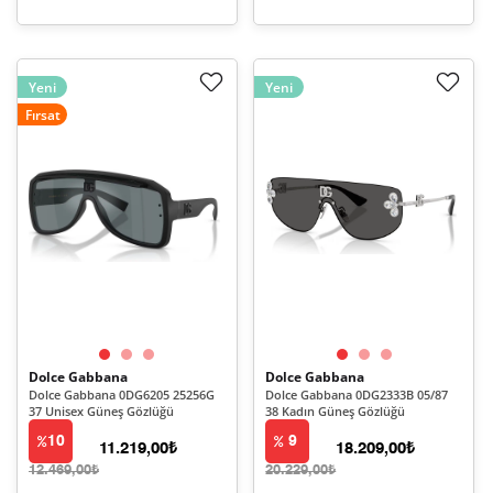
Yeni
Yeni
Fırsat
Dolce Gabbana
Dolce Gabbana
Dolce Gabbana 0DG6205 25256G
Dolce Gabbana 0DG2333B 05/87
37 Unisex Güneş Gözlüğü
38 Kadın Güneş Gözlüğü
10
9
11.219,00₺
18.209,00₺
12.469,00₺
20.229,00₺