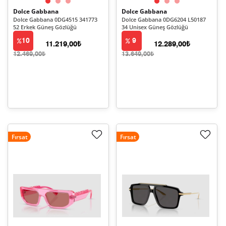
Dolce Gabbana
Dolce Gabbana
Dolce Gabbana 0DG4515 341773
Dolce Gabbana 0DG6204 L50187
52 Erkek Güneş Gözlüğü
34 Unisex Güneş Gözlüğü
10
9
11.219,00₺
12.289,00₺
12.469,00₺
13.649,00₺
Fırsat
Fırsat