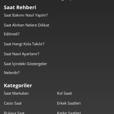
sofistike görünür.
Saat Rehberi
Kadın koleksiyonundaki kedi gözü çerçeveler, retro bir
havayı ön plana çıkarırken şeffaf çerçeveler ve çarpıcı
Saat Bakımı Nasıl Yapılır?
vurgular ekler.
Saat Alırken Nelere Dikkat
Erkek koleksiyonunda ise ikonik köprülü kemik ve metal
çerçeveli aviator tasarımlar son derece dikkat çekicidir.
Edilmeli?
Dolce & Gabbana Gözlüklerin Öne
Saat Hangi Kola Takılır?
Çıkan Modelleri
Saat Nasıl Ayarlanır?
Lüks, sofistike ve kaliteli tasarımlar söz konusu olunca Dolce
Saat İçindeki Göstergeler
& Gabbana güneş gözlüklerinin yeri her zaman farklıdır.
Nelerdir?
Moda dünyasında olduğu kadar aksesuar trendlerinde de
öncü olan marka, her sezon birbirinden ihtişamlı ve çarpıcı
Kategoriler
tasarımlarla kendini kanıtlar. Dolce & Gabbana gözlük kadın
Saat Markaları
Kol Saati
ve erkek koleksiyonlarının öne çıkan modellerine göz atarak
tarzınız için en doğru ürüne karar verebilirsiniz.
Casio Saat
Erkek Saatleri
Dolce Gabbana DG2220 Güneş Gözlüğü
Bulova Saat
Kadın Saatleri