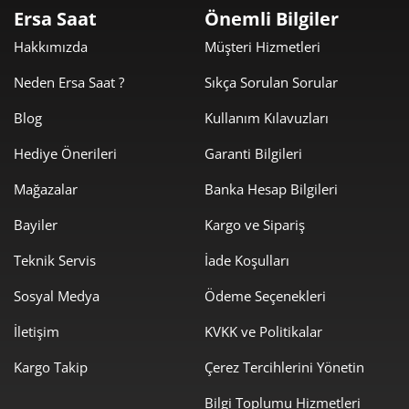
satın almayı takip eden 90 gün içerisinde online kayıt
Ersa Saat
Önemli Bilgiler
yapıldığında toplamda 7 yıllık garanti avantajına da sahip
Hakkımızda
Müşteri Hizmetleri
oluyor. Ronda/Quartz mekanizmaya, Soprod ve Sellita
otomatik mekanızmaya ve ayrıca MST-23 elle kurma
Neden Ersa Saat ?
Sıkça Sorulan Sorular
mekanizmaya sahip birbirinden farklı ve çekiçi Swiss Made
Blog
Kullanım Kılavuzları
Roamer saatlere Ersa Saat güvencesi ile ulaşabilirsiniz.
Kronograf özellikli, multi fonksyionlu klasik saatler, göz alıcı
Hediye Önerileri
Garanti Bilgileri
renk ve farklı materyalleri ile ister günlük hayatınızda ister
Mağazalar
Banka Hesap Bilgileri
özel bir davette kalitesinden ödün vermeyenlerin
vazgeçilmez aksesuarı olacak. Kadın modellerinde bulunan
Bayiler
Kargo ve Sipariş
gerçek sedef kadranlar ve ayrıca gerçek pırlantalarla bezeli
Teknik Servis
İade Koşulları
ürünler sertifikaları ile gönderilmektedir.
Sosyal Medya
Ödeme Seçenekleri
İletişim
KVKK ve Politikalar
Kargo Takip
Çerez Tercihlerini Yönetin
Bilgi Toplumu Hizmetleri