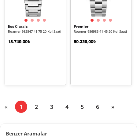
Eos Classic
Premier
Roamer 982847 41 75 20 Kol Saati
Roamer 986983 41 45 20 Kol Saati
18.749,00₺
50.339,00₺
(current)
«
1
2
3
4
5
6
»
Benzer Aramalar