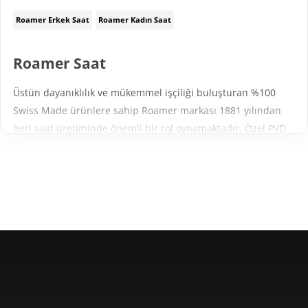
Roamer Erkek Saat
Roamer Kadın Saat
Roamer Saat
Üstün dayanıklılık ve mükemmel işçiliği buluşturan %100
Swiss Made ürünlere sahip Roamer markası 1881 yılından
beri saat üretiminde önemli bir rol oynamaktadır. Özel PVD
kaplamaları saatin ihtiyacı olan mükemmel dayanıklılığa
katkı sağlaması için özel olarak uygulanmaktadır. Çizilmelere
karşı dayanıklı safir kristal camları, birbirinden güzel ve özel
kadran renk ve tasarımları, özel bilezik tarzları ve hem
otomatik hem Quartz modelleri ile
şıklı ve
Roamer saatler
zarafeti bir arada sunuyor.
Roamer Saat Özellikleri
Saat sektöründeki standart 2 yıl garanti koşullarına ek olarak,