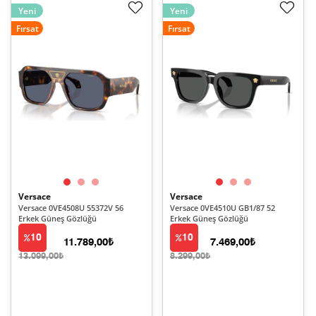
Yeni
Yeni
Fırsat
Fırsat
Versace
Versace
Versace 0VE4508U 55372V 56
Versace 0VE4510U GB1/87 52
Erkek Güneş Gözlüğü
Erkek Güneş Gözlüğü
10
10
11.789,00₺
7.469,00₺
13.099,00₺
8.299,00₺