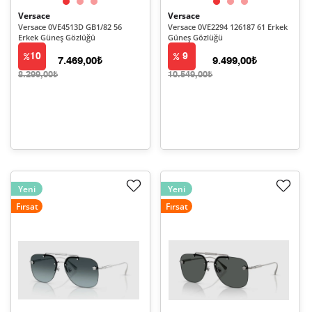
Versace
Versace
Versace 0VE4513D GB1/82 56
Versace 0VE2294 126187 61 Erkek
Erkek Güneş Gözlüğü
Güneş Gözlüğü
10
9
7.469,00₺
9.499,00₺
8.299,00₺
10.549,00₺
Yeni
Yeni
Fırsat
Fırsat