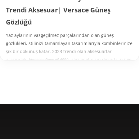
Trendi Aksesuar| Versace Güneş
Gözlüğü
Yaz aylarının vazgeçilmez parçalarından olan güneş
gözlükleri, stilinizi tamamlayan tasarımlarıyla kombinlerinize
şık bir dokunuş katar. 2023 trendi olan aksesuarlar
arasındaki
; alışılagelmişin dışında, şık ve
Versace güneş gözlüğü
sofistike imajıyla dikkatleri üzerine çeker.
Tarzınızı iddialı bir aksesuarla tamamlamak isterseniz
Versace
sizler için idealdir. Bu gözlükler, sadece şık bir
gözlük modelleri
görüntüye sahip olmanın yanı sıra yüksek kalite ve
dayanıklılığı sayesinde yıllar boyu kullanabileceğiniz ürün
haline gelirken aynı zamanda da güneşe bağlı kırışıklıkları
engellemeye ve göz sağlığını korumaya da yardımcı olur.
Modern yuvarlak çerçeveli gözlüklerden cesur bir görünüm
katan büyük ve kare çerçeveli gözlüklere kadar pek çok