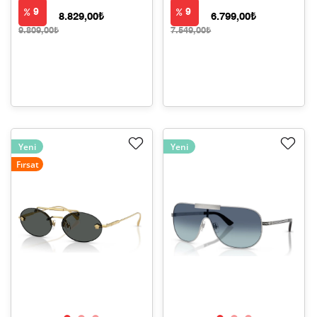
9
9
8.829,00₺
6.799,00₺
9.809,00₺
7.549,00₺
Yeni
Yeni
Fırsat