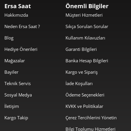
Ersa Saat
Önemli Bilgiler
modeli bünyesinde bulunduran Versace güneş gözlüğü
erkek ve kadın ürünleriyle de sizlerin beğenisini kazanır.
Hakkımızda
Müşteri Hizmetleri
Kombininizde fark yaratmak isterseniz Versace Güneş
Neden Ersa Saat ?
Sıkça Sorulan Sorular
gözlüklerini Ersa Saat güvencesiyle gönül rahatlığıyla
alabilirsiniz. Versace gözlük orjinallik sorgulama sisteminden
Blog
Kullanım Kılavuzları
almak istediğiniz ya da aldığınız gözlüğü de teyit edebilir,
Hediye Önerileri
Garanti Bilgileri
uzun yıllar boyunca güvenle kullanabilirsiniz.
Mağazalar
Banka Hesap Bilgileri
Versace Gözlüklerin Genel Tasarım
Bayiler
Kargo ve Sipariş
Estetiği
Teknik Servis
İade Koşulları
Versace Güneş Gözlüklerinin genel tasarım estetiği;
Sosyal Medya
Ödeme Seçenekleri
markanın bilindiği üzere şık, lüks ve ikonik imzalarıyla
özdeşleşir. Ünlü marka
anlamında da
, Versace gözlük çerçevesi
İletişim
KVKK ve Politikalar
her bir modelini sizler için özveriyle ve kaliteli el işçiliğiyle
Kargo Takip
Çerez Tercihlerini Yönetin
tasarlar. Versace gözlüklerinde her bir detay zarif bir şekilde
kullanılır ve markanın özgünlüğüyle birleşerek benliğinizi
Bilgi Toplumu Hizmetleri