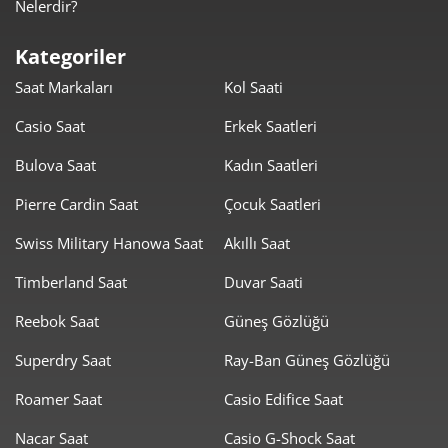
Nelerdir?
2.293,11 ₺
11.465,55 ₺
5
Kategoriler
1.950,76 ₺
11.704,57 ₺
6
Saat Markaları
Kol Saati
1.707,68 ₺
11.953,77 ₺
7
Casio Saat
Erkek Saatleri
1.526,73 ₺
12.213,82 ₺
8
Bulova Saat
Kadın Saatleri
1.387,11 ₺
12.483,95 ₺
Pierre Cardin Saat
Çocuk Saatleri
9
Swiss Military Hanowa Saat
Akıllı Saat
Timberland Saat
Duvar Saati
Reebok Saat
Güneş Gözlüğü
Taksit
Taksit Tutarı
Toplam Tutar
Superdry Saat
Ray-Ban Güneş Gözlüğü
10.499,00 ₺
10.499,00 ₺
Roamer Saat
Casio Edifice Saat
Tek Çekim
Nacar Saat
Casio G-Shock Saat
5.249,50 ₺
10.499,00 ₺
2