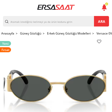
1
ARA
Anasayfa >
Güneş Gözlüğü >
Erkek Güneş Gözlüğü Modelleri >
Versace 0
Yeni
Fırsat