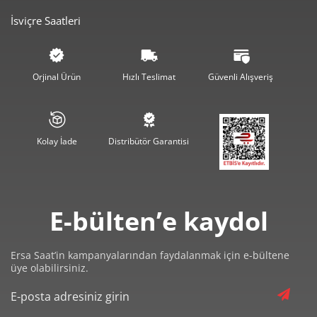
İsviçre Saatleri
3.672,26 ₺
11.016,79 ₺
3
2.809,32 ₺
11.237,29 ₺
4
Orjinal Ürün
Hızlı Teslimat
Güvenli Alışveriş
2.293,11 ₺
11.465,55 ₺
5
1.950,76 ₺
11.704,57 ₺
6
Kolay İade
Distribütör Garantisi
1.707,68 ₺
11.953,77 ₺
7
1.526,73 ₺
12.213,82 ₺
8
E-bülten’e kaydol
1.387,11 ₺
12.483,95 ₺
9
Ersa Saat’in kampanyalarından faydalanmak için e-bültene
üye olabilirsiniz.