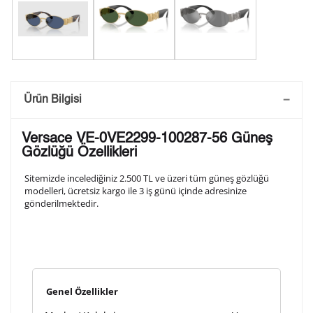
Saatini Kişiselleştir
Ürün Bilgisi
Lütfen aşağıdaki formu doldurunuz. Saatinizin metal
Versace VE-0VE2299-100287-56 Güneş
arka kapağına gravür tekniği ile formda belirtmiş
Gözlüğü Özellikleri
olduğunuz şekilde işlenecektir.
Sitemizde incelediğiniz 2.500 TL ve üzeri tüm güneş gözlüğü
modelleri, ücretsiz kargo ile 3 iş günü içinde adresinize
gönderilmektedir.
1. Satır
10
/ 10
2. Satır
10
/ 10
Genel Özellikler
3. Satır
10
/ 10