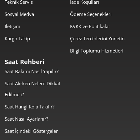
1.707,68 ₺
11.953,77 ₺
Teknik Servis
İade Koşulları
7
Sosyal Medya
Ödeme Seçenekleri
1.526,73 ₺
12.213,82 ₺
8
İletişim
KVKK ve Politikalar
1.387,11 ₺
12.483,95 ₺
9
Kargo Takip
Çerez Tercihlerini Yönetin
Bilgi Toplumu Hizmetleri
Saat Rehberi
Saat Bakımı Nasıl Yapılır?
Taksit
Taksit Tutarı
Toplam Tutar
Saat Alırken Nelere Dikkat
10.499,00 ₺
10.499,00 ₺
Tek Çekim
Edilmeli?
5.249,50 ₺
10.499,00 ₺
2
Saat Hangi Kola Takılır?
Saat Nasıl Ayarlanır?
3.672,26 ₺
11.016,79 ₺
3
Saat İçindeki Göstergeler
2.809,32 ₺
11.237,29 ₺
4