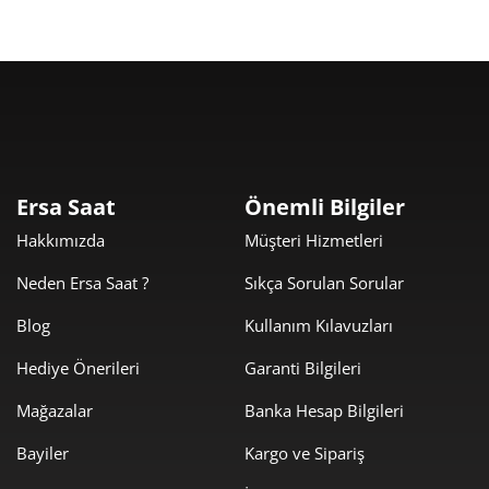
Taksit
Taksit Tutarı
Toplam Tutar
10.499,00 ₺
10.499,00 ₺
Tek Çekim
Ersa Saat
Önemli Bilgiler
Hakkımızda
Müşteri Hizmetleri
5.249,50 ₺
10.499,00 ₺
2
Neden Ersa Saat ?
Sıkça Sorulan Sorular
3.672,26 ₺
11.016,79 ₺
3
Blog
Kullanım Kılavuzları
2.809,32 ₺
11.237,29 ₺
4
Hediye Önerileri
Garanti Bilgileri
2.293,11 ₺
11.465,55 ₺
5
Mağazalar
Banka Hesap Bilgileri
1.950,76 ₺
11.704,57 ₺
6
Bayiler
Kargo ve Sipariş