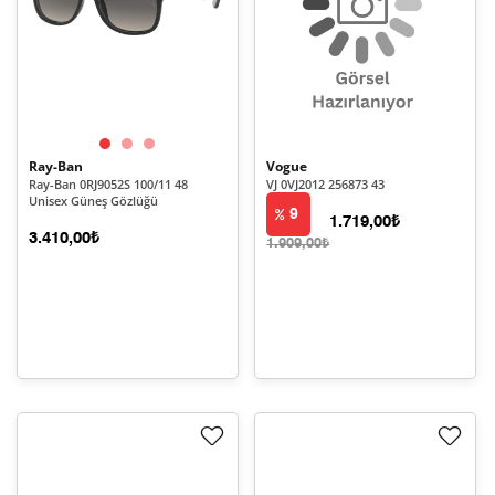
Ray-Ban
Vogue
Ray-Ban 0RJ9052S 100/11 48
VJ 0VJ2012 256873 43
Unisex Güneş Gözlüğü
9
1.719,00₺
3.410,00₺
1.909,00₺