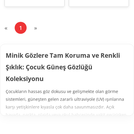
(current)
«
1
»
Minik Gözlere Tam Koruma ve Renkli
Şıklık: Çocuk Güneş Gözlüğü
Koleksiyonu
Çocukların hassas göz dokusu ve gelişmekte olan görme
sistemleri, güneşten gelen zararlı ultraviyole (UV) ışınlarına
karşı yetişkinlere kıyasla çok daha savunmasızdır. Açık
havada, parkta, plajda veya okul bahçesinde vakit geçirirken
miniklerin göz sağlığını güvenceye almak; doğru, kaliteli ve
ergonomik bir güneş gözlüğü seçimiyle mümkündür.
Çocuk