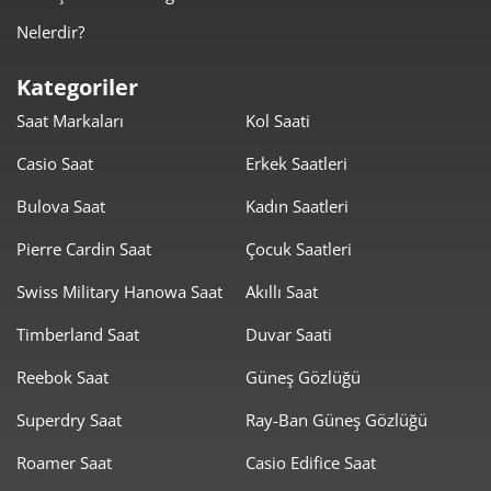
Kanserojen Madde İçermeyen (BPA Free) Sağlıklı Gövdeler
Nelerdir?
Çocukların gözlükleri ağızlarına götürme ihtimaline karşı tüm
modeller; BPA, fitalat ve zararlı kimyasallar içermeyen, anti-
Kategoriler
alerjik ve gıda sınıfına uygun güvenli ham maddelerden imal
Saat Markaları
Kol Saati
edilir.
Casio Saat
Erkek Saatleri
Ultra Esnek ve Kırılmaz Çerçeveler (Rubber / TPE)
Bulova Saat
Kadın Saatleri
Büküldüğünde, esnetildiğinde veya üzerine oturulduğunda
kırılmayan, ilk formuna kolayca geri dönen yumuşak kauçuk
Pierre Cardin Saat
Çocuk Saatleri
(rubber) ve esnek elastomer malzemeler sayesinde uzun
Swiss Military Hanowa Saat
Akıllı Saat
ömürlü ve güvenli kullanım.
Timberland Saat
Duvar Saati
Kaymaz Ergonomi ve Hafiflik
Reebok Saat
Güneş Gözlüğü
Miniklerin kulak arkalarına ve burun kemiklerine baskı
yapmayan, yüzde ağırlık hissettirmeyen ultra hafif
Superdry Saat
Ray-Ban Güneş Gözlüğü
tasarımlar. Hareket halindeyken gözlüğün yüzden düşmesini
Roamer Saat
Casio Edifice Saat
önleyen kaymaz burun pedleri ve isteğe bağlı takılabilen