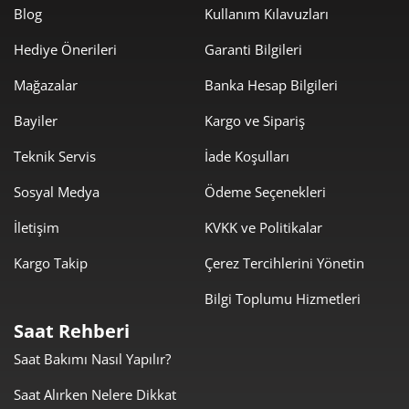
Blog
Kullanım Kılavuzları
1.928,98 ₺
7.715,94 ₺
4
Hediye Önerileri
Garanti Bilgileri
1.574,53 ₺
7.872,67 ₺
5
Mağazalar
Banka Hesap Bilgileri
1.339,46 ₺
8.036,79 ₺
6
Bayiler
Kargo ve Sipariş
1.172,56 ₺
8.207,90 ₺
Teknik Servis
İade Koşulları
7
Sosyal Medya
Ödeme Seçenekleri
1.048,31 ₺
8.386,46 ₺
8
İletişim
KVKK ve Politikalar
952,44 ₺
8.571,94 ₺
9
Kargo Takip
Çerez Tercihlerini Yönetin
Bilgi Toplumu Hizmetleri
Saat Rehberi
Saat Bakımı Nasıl Yapılır?
Taksit
Taksit Tutarı
Toplam Tutar
Saat Alırken Nelere Dikkat