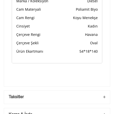
Marka / Koleksiyon
Diesel
Lütfen font seçiniz
Cam Materyali
Poliamit Biyo
Cam Rengi
Koyu Menekşe
Cinsiyet
Kadın
Ön İzleme
Kişiselleştir
Vazgeç
Çerçeve Rengi
Havana
Çerçeve Şekli
Oval
Kişiselleştirilmiş ürünlerin teslim süresi gravür işleme
sebebi ile 1-2 iş günü uzamaktadır. Gravür İşlemi
Ürün Ekartmanı
54*18*140
tamamlandıktan sonra siparişiniz kargoya verilecektir.
Kişiselleştirilmiş
iade ve değişim
ürünlerde
yapılamaz.
Taksitler