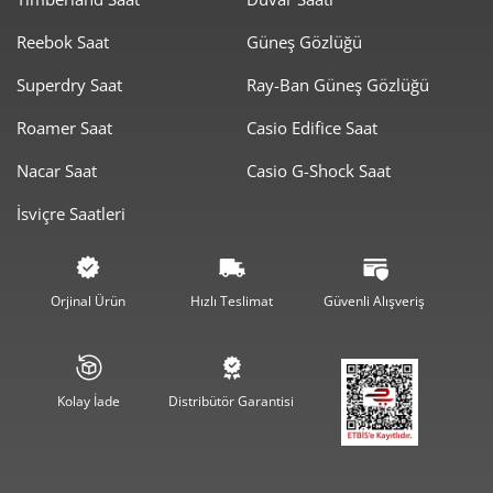
Reebok Saat
Güneş Gözlüğü
Taksit
Taksit Tutarı
Toplam Tutar
Superdry Saat
Ray-Ban Güneş Gözlüğü
7.209,00 ₺
7.209,00 ₺
Roamer Saat
Casio Edifice Saat
Tek Çekim
Nacar Saat
Casio G-Shock Saat
3.604,50 ₺
7.209,00 ₺
2
İsviçre Saatleri
2.521,51 ₺
7.564,53 ₺
3
1.928,98 ₺
7.715,94 ₺
4
Orjinal Ürün
Hızlı Teslimat
Güvenli Alışveriş
1.574,53 ₺
7.872,67 ₺
5
1.339,46 ₺
8.036,79 ₺
6
Kolay İade
Distribütör Garantisi
1.172,56 ₺
8.207,90 ₺
7
1.048,31 ₺
8.386,46 ₺
8