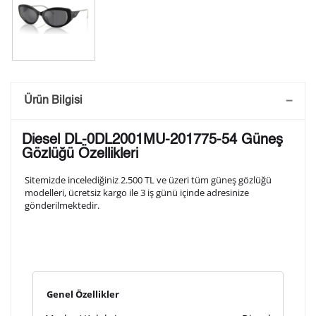
Saatini Kişiselleştir
Ürün Bilgisi
Lütfen aşağıdaki formu doldurunuz. Saatinizin metal
Diesel DL-0DL2001MU-201775-54 Güneş
arka kapağına gravür tekniği ile formda belirtmiş
Gözlüğü Özellikleri
olduğunuz şekilde işlenecektir.
Sitemizde incelediğiniz 2.500 TL ve üzeri tüm güneş gözlüğü
modelleri, ücretsiz kargo ile 3 iş günü içinde adresinize
gönderilmektedir.
1. Satır
10
/ 10
2. Satır
10
/ 10
Genel Özellikler
3. Satır
10
/ 10