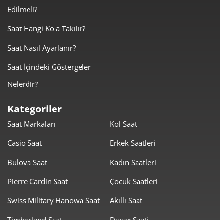
7.209,00 ₺
7.209,00 ₺
Tek Çekim
Edilmeli?
3.604,50 ₺
7.209,00 ₺
2
Saat Hangi Kola Takılır?
Saat Nasıl Ayarlanır?
2.521,51 ₺
7.564,53 ₺
3
Saat İçindeki Göstergeler
1.928,98 ₺
7.715,94 ₺
4
Nelerdir?
1.574,53 ₺
7.872,67 ₺
5
Kategoriler
1.339,46 ₺
8.036,79 ₺
6
Saat Markaları
Kol Saati
1.172,56 ₺
8.207,90 ₺
7
Casio Saat
Erkek Saatleri
1.048,31 ₺
8.386,46 ₺
8
Bulova Saat
Kadın Saatleri
952,44 ₺
8.571,94 ₺
Pierre Cardin Saat
Çocuk Saatleri
9
Swiss Military Hanowa Saat
Akıllı Saat
Timberland Saat
Duvar Saati