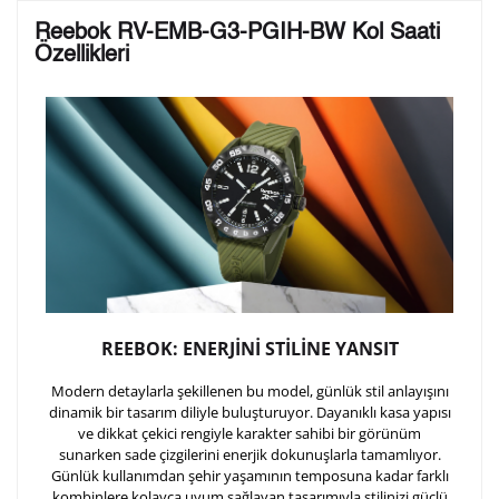
Lütfen aşağıdaki formu doldurunuz. Saatinizin metal
Reebok RV-EMB-G3-PGIH-BW Kol Saati
arka kapağına gravür tekniği ile formda belirtmiş
Özellikleri
olduğunuz şekilde işlenecektir.
1. Satır
10
/ 10
2. Satır
10
/ 10
3. Satır
10
/ 10
REEBOK: ENERJİNİ STİLİNE YANSIT
Lütfen font seçiniz
Modern detaylarla şekillenen bu model, günlük stil anlayışını
dinamik bir tasarım diliyle buluşturuyor. Dayanıklı kasa yapısı
Ön İzleme
Kişiselleştir
Vazgeç
ve dikkat çekici rengiyle karakter sahibi bir görünüm
sunarken sade çizgilerini enerjik dokunuşlarla tamamlıyor.
Günlük kullanımdan şehir yaşamının temposuna kadar farklı
kombinlere kolayca uyum sağlayan tasarımıyla stilinizi güçlü