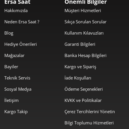
Ersa Saat
Önemli Bilgiler
2.043,21 ₺
6.129,64 ₺
3
Hakkımızda
Müşteri Hizmetleri
1.563,08 ₺
6.252,33 ₺
4
Neden Ersa Saat ?
Sıkça Sorulan Sorular
1.275,87 ₺
6.379,33 ₺
5
Blog
Kullanım Kılavuzları
Hediye Önerileri
Garanti Bilgileri
1.085,39 ₺
6.512,32 ₺
6
Mağazalar
Banka Hesap Bilgileri
950,14 ₺
6.650,97 ₺
7
Bayiler
Kargo ve Sipariş
849,46 ₺
6.795,66 ₺
8
Teknik Servis
İade Koşulları
771,77 ₺
6.945,96 ₺
9
Sosyal Medya
Ödeme Seçenekleri
İletişim
KVKK ve Politikalar
Kargo Takip
Çerez Tercihlerini Yönetin
Bilgi Toplumu Hizmetleri
Taksit
Taksit Tutarı
Toplam Tutar