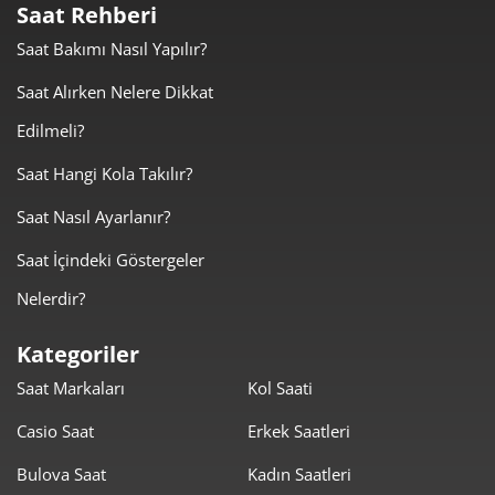
Saat Rehberi
5.841,55 ₺
5.841,55 ₺
Tek Çekim
Saat Bakımı Nasıl Yapılır?
2.920,78 ₺
5.841,55 ₺
Saat Alırken Nelere Dikkat
2
Edilmeli?
2.043,21 ₺
6.129,64 ₺
3
Saat Hangi Kola Takılır?
1.563,08 ₺
6.252,33 ₺
4
Saat Nasıl Ayarlanır?
1.275,87 ₺
6.379,33 ₺
5
Saat İçindeki Göstergeler
1.085,39 ₺
6.512,32 ₺
6
Nelerdir?
950,14 ₺
6.650,97 ₺
7
Kategoriler
Saat Markaları
Kol Saati
849,46 ₺
6.795,66 ₺
8
Casio Saat
Erkek Saatleri
771,77 ₺
6.945,96 ₺
9
Bulova Saat
Kadın Saatleri