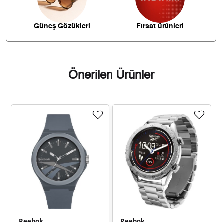
849,46 ₺
6.795,66 ₺
8
Güneş Gözükleri
Fırsat ürünleri
771,77 ₺
6.945,96 ₺
9
Önerilen Ürünler
Taksit
Taksit Tutarı
Toplam Tutar
5.841,55 ₺
5.841,55 ₺
Tek Çekim
2.920,78 ₺
5.841,55 ₺
2
2.043,21 ₺
6.129,64 ₺
3
1.563,08 ₺
6.252,33 ₺
4
Reebok
Reebok
1.275,87 ₺
6.379,33 ₺
5