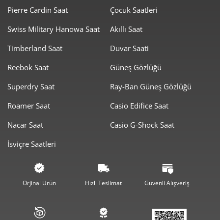
Pierre Cardin Saat
Çocuk Saatleri
Swiss Military Hanowa Saat
Akıllı Saat
Timberland Saat
Duvar Saati
Taksit
Taksit Tutarı
Toplam Tutar
Reebok Saat
Güneş Gözlüğü
5.841,55 ₺
5.841,55 ₺
Tek Çekim
Superdry Saat
Ray-Ban Güneş Gözlüğü
2.920,78 ₺
5.841,55 ₺
2
Roamer Saat
Casio Edifice Saat
2.043,21 ₺
6.129,64 ₺
3
Nacar Saat
Casio G-Shock Saat
1.563,08 ₺
6.252,33 ₺
4
İsviçre Saatleri
1.275,87 ₺
6.379,33 ₺
5
1.085,39 ₺
6.512,32 ₺
6
Orjinal Ürün
Hızlı Teslimat
Güvenli Alışveriş
950,14 ₺
6.650,97 ₺
7