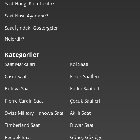
Saat Hangi Kola Takılır?
975,88 ₺
3.903,51 ₺
4
Saat Nasıl Ayarlanır?
796,56 ₺
3.982,80 ₺
5
Saat İçindeki Göstergeler
677,64 ₺
4.065,83 ₺
6
Nelerdir?
593,20 ₺
4.152,40 ₺
7
Kategoriler
Saat Markaları
Kol Saati
530,34 ₺
4.242,73 ₺
8
Casio Saat
Erkek Saatleri
481,84 ₺
4.336,56 ₺
9
Bulova Saat
Kadın Saatleri
Pierre Cardin Saat
Çocuk Saatleri
Swiss Military Hanowa Saat
Akıllı Saat
Timberland Saat
Duvar Saati
Taksit
Taksit Tutarı
Toplam Tutar
Reebok Saat
Güneş Gözlüğü
3.647,05 ₺
3.647,05 ₺
Tek Çekim