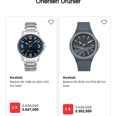
Önerilen Ürünler
Taksit
Taksit Tutarı
Toplam Tutar
3.647,05 ₺
3.647,05 ₺
Tek Çekim
1.823,53 ₺
3.647,05 ₺
2
1.275,64 ₺
3.826,92 ₺
3
975,88 ₺
3.903,51 ₺
4
Reebok
Reebok
796,56 ₺
3.982,80 ₺
5
Reebok RV-URB-G2-ASS1-NO
Reebok RV-RUN-G2-PSIS-BS Kol
Kol Saati
Saati
677,64 ₺
4.065,83 ₺
6
593,20 ₺
4.152,40 ₺
7
3.839,00₺
3.529,00₺
5
5
3.647,05₺
3.352,55₺
530,34 ₺
4.242,73 ₺
8