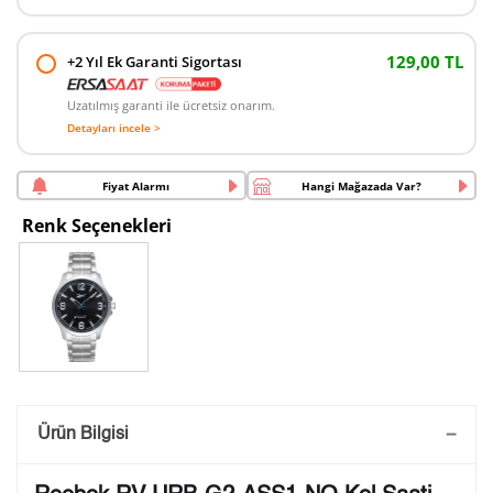
129,00 TL
+2 Yıl Ek Garanti Sigortası
Uzatılmış garanti ile ücretsiz onarım.
Detayları incele >
Fiyat Alarmı
Hangi Mağazada Var?
Renk Seçenekleri
Saatini Kişiselleştir
Ürün Bilgisi
Lütfen aşağıdaki formu doldurunuz. Saatinizin metal