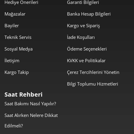
Hediye Önerileri
Garanti Bilgileri
677,64 ₺
4.065,83 ₺
6
Mağazalar
Banka Hesap Bilgileri
593,20 ₺
4.152,40 ₺
7
Bayiler
Kargo ve Sipariş
530,34 ₺
4.242,73 ₺
8
Teknik Servis
İade Koşulları
481,84 ₺
4.336,56 ₺
9
Sosyal Medya
Ödeme Seçenekleri
İletişim
KVKK ve Politikalar
Kargo Takip
Çerez Tercihlerini Yönetin
Bilgi Toplumu Hizmetleri
Taksit
Taksit Tutarı
Toplam Tutar
Saat Rehberi
3.647,05 ₺
3.647,05 ₺
Tek Çekim
Saat Bakımı Nasıl Yapılır?
1.823,53 ₺
3.647,05 ₺
Saat Alırken Nelere Dikkat
2
Edilmeli?
1.275,64 ₺
3.826,92 ₺
3