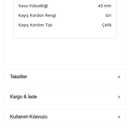
Kasa Yüksekliği
43 mm
Kayış Kordon Rengi
Gri
Kayış Kordon Tipi
Çelik
Taksitler
Kargo & İade
Kargo ve Sipariş
Kullanım Kılavuzu
Taksit
Taksit Tutarı
Toplam Tutar
- Sipariş gönderimi 3 iş günü içerisinde yapılmaktadır. Resmi
bayram ve hafta sonu verilen siparişler tatil bitiminde kargoya