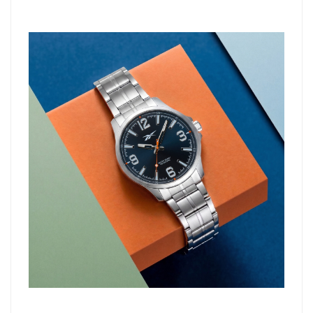
tamamlandıktan sonra siparişiniz kargoya verilecektir.
Kişiselleştirilmiş
iade ve değişim
ürünlerde
yapılamaz.