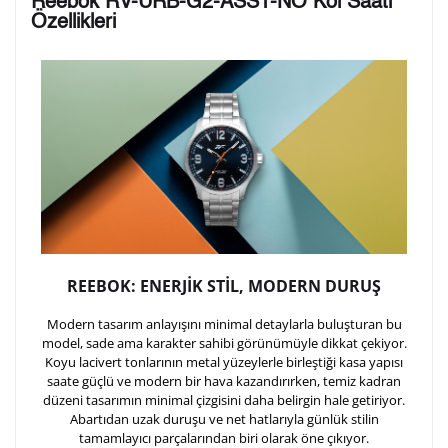
Reebok RV-URB-G2-ASS1-NO Kol Saati
arka kapağına gravür tekniği ile formda belirtmiş
Özellikleri
olduğunuz şekilde işlenecektir.
1. Satır
10
/ 10
2. Satır
10
/ 10
3. Satır
10
/ 10
REEBOK: ENERJİK STİL, MODERN DURUŞ
Lütfen font seçiniz
Modern tasarım anlayışını minimal detaylarla buluşturan bu
model, sade ama karakter sahibi görünümüyle dikkat çekiyor.
Ön İzleme
Kişiselleştir
Vazgeç
Koyu lacivert tonlarının metal yüzeylerle birleştiği kasa yapısı
saate güçlü ve modern bir hava kazandırırken, temiz kadran
düzeni tasarımın minimal çizgisini daha belirgin hale getiriyor.
Abartıdan uzak duruşu ve net hatlarıyla günlük stilin
Kişiselleştirilmiş ürünlerin teslim süresi gravür işleme
tamamlayıcı parçalarından biri olarak öne çıkıyor.
sebebi ile 1-2 iş günü uzamaktadır. Gravür İşlemi