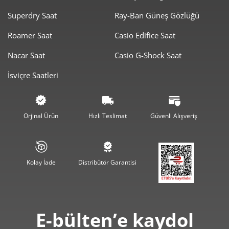
Superdry Saat
Ray-Ban Güneş Gözlüğü
1.823,53 ₺
3.647,05 ₺
2
Roamer Saat
Casio Edifice Saat
1.275,64 ₺
3.826,92 ₺
3
Nacar Saat
Casio G-Shock Saat
975,88 ₺
3.903,51 ₺
4
İsviçre Saatleri
796,56 ₺
3.982,80 ₺
5
677,64 ₺
4.065,83 ₺
6
Orjinal Ürün
Hızlı Teslimat
Güvenli Alışveriş
593,20 ₺
4.152,40 ₺
7
530,34 ₺
4.242,73 ₺
8
Kolay İade
Distribütör Garantisi
481,84 ₺
4.336,56 ₺
9
E-bülten’e kaydol