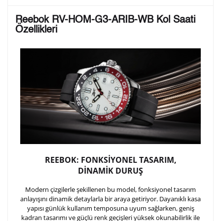
Lütfen aşağıdaki formu doldurunuz. Saatinizin metal
Reebok RV-HOM-G3-ARIB-WB Kol Saati
arka kapağına gravür tekniği ile formda belirtmiş
Özellikleri
olduğunuz şekilde işlenecektir.
1. Satır
10
/ 10
2. Satır
10
/ 10
3. Satır
10
/ 10
REEBOK: FONKSİYONEL TASARIM,
Lütfen font seçiniz
DİNAMİK DURUŞ
Modern çizgilerle şekillenen bu model, fonksiyonel tasarım
Ön İzleme
Kişiselleştir
Vazgeç
anlayışını dinamik detaylarla bir araya getiriyor. Dayanıklı kasa
yapısı günlük kullanım temposuna uyum sağlarken, geniş
kadran tasarımı ve güçlü renk geçişleri yüksek okunabilirlik ile