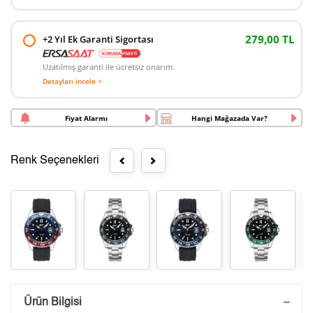
279,00 TL
+2 Yıl Ek Garanti Sigortası
Uzatılmış garanti ile ücretsiz onarım.
Detayları incele >
Fiyat Alarmı
Hangi Mağazada Var?
Renk Seçenekleri
Saatini Kişiselleştir
Ürün Bilgisi