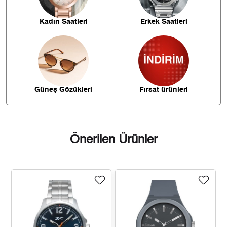
1.116,10 ₺
5.580,48 ₺
5
Kadın Saatleri
Erkek Saatleri
949,47 ₺
5.696,82 ₺
6
831,16 ₺
5.818,11 ₺
7
743,09 ₺
5.944,68 ₺
8
Güneş Gözükleri
Fırsat ürünleri
675,13 ₺
6.076,16 ₺
9
Önerilen Ürünler
Taksit
Taksit Tutarı
Toplam Tutar
5.110,05 ₺
5.110,05 ₺
Tek Çekim
2.555,03 ₺
5.110,05 ₺
2