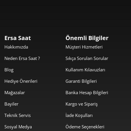
Taksit
Taksit Tutarı
Toplam Tutar
5.110,05 ₺
5.110,05 ₺
Tek Çekim
2.555,03 ₺
5.110,05 ₺
2
Ersa Saat
Önemli Bilgiler
1.787,36 ₺
5.362,07 ₺
3
Hakkımızda
Müşteri Hizmetleri
1.367,35 ₺
5.469,39 ₺
4
Neden Ersa Saat ?
Sıkça Sorulan Sorular
1.116,10 ₺
5.580,48 ₺
5
Blog
Kullanım Kılavuzları
Hediye Önerileri
Garanti Bilgileri
949,47 ₺
5.696,82 ₺
6
Mağazalar
Banka Hesap Bilgileri
831,16 ₺
5.818,11 ₺
7
Bayiler
Kargo ve Sipariş
743,09 ₺
5.944,68 ₺
8
Teknik Servis
İade Koşulları
675,13 ₺
6.076,16 ₺
9
Sosyal Medya
Ödeme Seçenekleri