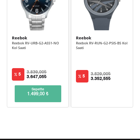
1.787,36 ₺
5.362,07 ₺
3
1.367,35 ₺
5.469,39 ₺
4
Reebok
Reebok
1.116,10 ₺
5.580,48 ₺
5
Reebok RV-URB-G2-ASS1-NO
Reebok RV-RUN-G2-PSIS-BS Kol
Kol Saati
Saati
949,47 ₺
5.696,82 ₺
6
831,16 ₺
5.818,11 ₺
7
3.839,00₺
3.529,00₺
5
5
3.647,05₺
3.352,55₺
743,09 ₺
5.944,68 ₺
8
Sepette
1.499,00 ₺
675,13 ₺
6.076,16 ₺
9