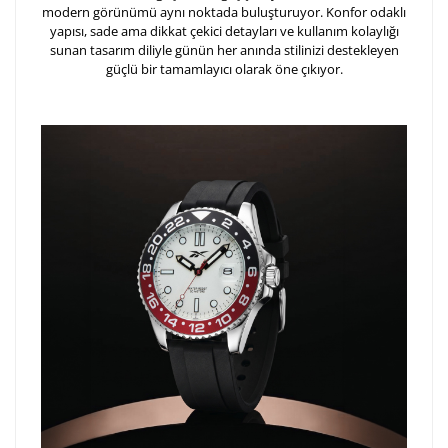
modern görünümü aynı noktada buluşturuyor. Konfor odaklı
Kişiselleştirilmiş ürünlerin teslim süresi gravür işleme
yapısı, sade ama dikkat çekici detayları ve kullanım kolaylığı
sebebi ile 1-2 iş günü uzamaktadır. Gravür İşlemi
sunan tasarım diliyle günün her anında stilinizi destekleyen
tamamlandıktan sonra siparişiniz kargoya verilecektir.
güçlü bir tamamlayıcı olarak öne çıkıyor.
Kişiselleştirilmiş
iade ve değişim
ürünlerde
yapılamaz.