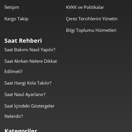
İletişim
KVKK ve Politikalar
Kargo Takip
Çerez Tercihlerini Yönetin
Bilgi Toplumu Hizmetleri
Taksit
Taksit Tutarı
Toplam Tutar
Saat Rehberi
5.110,05 ₺
5.110,05 ₺
Tek Çekim
Saat Bakımı Nasıl Yapılır?
2.555,03 ₺
5.110,05 ₺
Saat Alırken Nelere Dikkat
2
Edilmeli?
1.787,36 ₺
5.362,07 ₺
3
Saat Hangi Kola Takılır?
1.367,35 ₺
5.469,39 ₺
4
Saat Nasıl Ayarlanır?
1.116,10 ₺
5.580,48 ₺
5
Saat İçindeki Göstergeler
949,47 ₺
5.696,82 ₺
6
Nelerdir?
831,16 ₺
5.818,11 ₺
7
Kategoriler