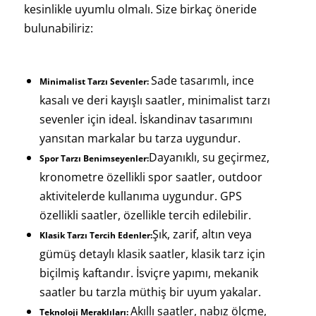
kesinlikle uyumlu olmalı. Size birkaç öneride
bulunabiliriz:
Sade tasarımlı, ince
Minimalist Tarzı Sevenler:
kasalı ve deri kayışlı saatler, minimalist tarzı
sevenler için ideal. İskandinav tasarımını
yansıtan markalar bu tarza uygundur.
Dayanıklı, su geçirmez,
Spor Tarzı Benimseyenler:
kronometre özellikli spor saatler, outdoor
aktivitelerde kullanıma uygundur. GPS
özellikli saatler, özellikle tercih edilebilir.
Şık, zarif, altın veya
Klasik Tarzı Tercih Edenler:
gümüş detaylı klasik saatler, klasik tarz için
biçilmiş kaftandır. İsviçre yapımı, mekanik
saatler bu tarzla müthiş bir uyum yakalar.
Akıllı saatler, nabız ölçme,
Teknoloji Meraklıları: