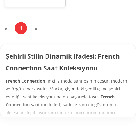
(current)
«
1
»
Şehirli Stilin Dinamik İfadesi: French
Connection Saat Koleksiyonu
French Connection
, İngiliz moda sahnesinin cesur, modern
ve özgün markasıdır. Marka, giyimdeki yenilikçi ve şehirli
estetiği, saat koleksiyonuna da başarıyla taşır.
French
Connection saat
modelleri, sadece zamanı gösteren bir
aksesuar değil, aynı zamanda kullanıcılarının dinamik
ruhunu ve modern stilini yansıtan bir moda beyanıdır.
Bu kategori sayfası, özellikle genç, trendleri yakından takip