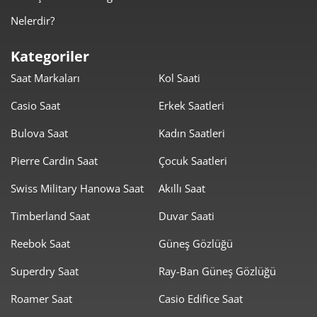
Bu sayede, stilini sık sık güncellemeyi seven, genç ve
Nelerdir?
dinamik kitle için ideal bir seçimdir.
Dayanıklı Malzemeler:
Uzun ömürlü kullanım için
Kategoriler
paslanmaz çelik kasalar ve dayanıklı silikon/kauçuk kayışlar
Saat Markaları
Kol Saati
tercih edilir.
Hafif ve Ergonomik Yapı:
Gün boyu konforlu kullanım için
Casio Saat
Erkek Saatleri
ergonomik ve bilekte ağırlık yapmayan yapılar öne çıkar.
Bulova Saat
Kadın Saatleri
Koleksiyondaki Öne Çıkan French Connection Saat
Pierre Cardin Saat
Çocuk Saatleri
Modelleri
French Connection saat koleksiyonu
, hem erkek hem de
Swiss Military Hanowa Saat
Akıllı Saat
kadın kullanıcıların beklentilerine cevap veren, sportif ve şık
Timberland Saat
Duvar Saati
modeller sunar.
Reebok Saat
Güneş Gözlüğü
Sportif ve Güncel Dijital Tasarımlar
Kategorinin dinamik ruhunu yansıtan bu modeller,
Superdry Saat
Ray-Ban Güneş Gözlüğü
teknolojiyi ve hareketli yaşam tarzını birleştirir.
Roamer Saat
Casio Edifice Saat
Geniş Dijital Ekranlar:
Okunabilirliği yüksek, net dijital