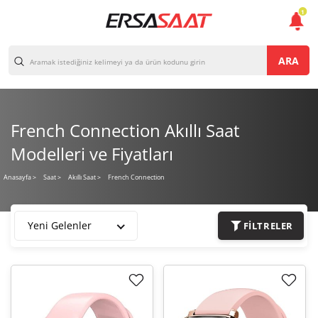
1
ARA
French Connection Akıllı Saat
Modelleri ve Fiyatları
French Connection
Anasayfa
>
Saat >
Akıllı Saat >
Yeni Gelenler
FILTRELER