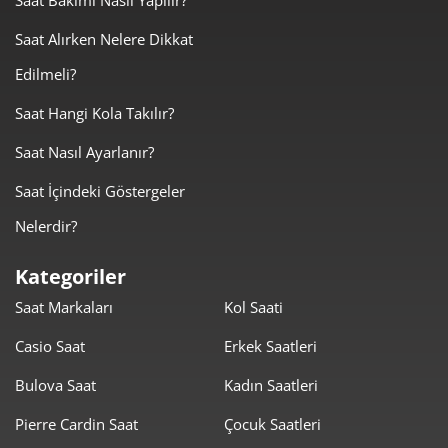
3.994,28 ₺
7.988,55 ₺
Saat Alırken Nelere Dikkat
2
Edilmeli?
2.794,18 ₺
8.382,53 ₺
3
Saat Hangi Kola Takılır?
2.137,58 ₺
8.550,31 ₺
4
Saat Nasıl Ayarlanır?
1.744,80 ₺
8.723,98 ₺
5
Saat İçindeki Göstergeler
1.484,31 ₺
8.905,85 ₺
6
Nelerdir?
1.299,35 ₺
9.095,47 ₺
7
Kategoriler
Saat Markaları
Kol Saati
1.161,67 ₺
9.293,33 ₺
8
Casio Saat
Erkek Saatleri
1.055,43 ₺
9.498,87 ₺
9
Bulova Saat
Kadın Saatleri
Pierre Cardin Saat
Çocuk Saatleri