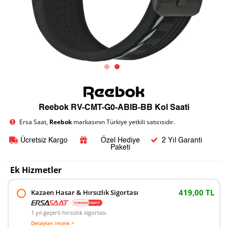
Reebok RV-CMT-G0-ABIB-BB Kol Saati
Ersa Saat,
Reebok
markasının Türkiye yetkili satıcısıdır.
Ücretsiz Kargo
Özel Hediye
2 Yıl Garanti
Paketi
Ek Hizmetler
419,00 TL
Kazaen Hasar & Hırsızlık Sigortası
1 yıl geçerli hırsızlık sigortası
Detayları incele >