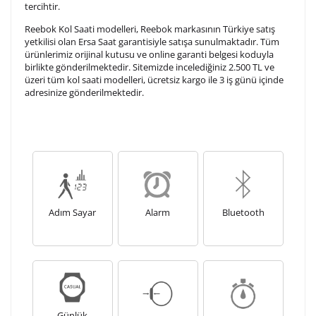
tercihtir.
Kişiselleştirilmiş ürünlerin teslim süresi gravür işleme
sebebi ile 1-2 iş günü uzamaktadır. Gravür İşlemi
Reebok Kol Saati modelleri, Reebok markasının Türkiye satış
tamamlandıktan sonra siparişiniz kargoya verilecektir.
yetkilisi olan Ersa Saat garantisiyle satışa sunulmaktadır. Tüm
Kişiselleştirilmiş
iade ve değişim
ürünlerimiz orijinal kutusu ve online garanti belgesi koduyla
birlikte gönderilmektedir. Sitemizde incelediğiniz 2.500 TL ve
ürünlerde
yapılamaz.
üzeri tüm kol saati modelleri, ücretsiz kargo ile 3 iş günü içinde
adresinize gönderilmektedir.
Adım Sayar
Alarm
Bluetooth
Günlük