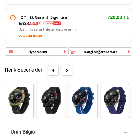
729,00 TL
+2 Yıl Ek Garanti Sigortası
Uzatılmış garanti ile ücretsiz onarım.
Detayları incele >
Fiyat Alarmı
Hangi Mağazada Var?
Renk Seçenekleri
Saatini Kişiselleştir
Ürün Bilgisi