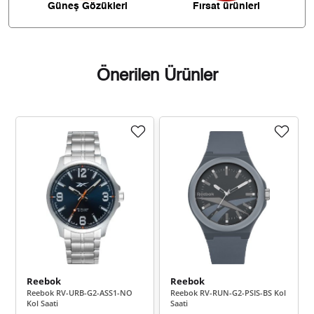
Güneş Gözükleri
Fırsat ürünleri
1.055,43 ₺
9.498,87 ₺
9
Önerilen Ürünler
Taksit
Taksit Tutarı
Toplam Tutar
7.988,55 ₺
7.988,55 ₺
Tek Çekim
3.994,28 ₺
7.988,55 ₺
2
2.794,18 ₺
8.382,53 ₺
3
2.137,58 ₺
8.550,31 ₺
4
Reebok
Reebok
1.744,80 ₺
8.723,98 ₺
5
Reebok RV-URB-G2-ASS1-NO
Reebok RV-RUN-G2-PSIS-BS Kol
Kol Saati
Saati
1.484,31 ₺
8.905,85 ₺