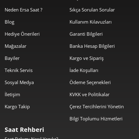
2.137,58 ₺
8.550,31 ₺
4
Neden Ersa Saat ?
Sıkça Sorulan Sorular
1.744,80 ₺
8.723,98 ₺
5
Blog
Kullanım Kılavuzları
Hediye Önerileri
Garanti Bilgileri
1.484,31 ₺
8.905,85 ₺
6
Mağazalar
Banka Hesap Bilgileri
1.299,35 ₺
9.095,47 ₺
7
Bayiler
Kargo ve Sipariş
1.161,67 ₺
9.293,33 ₺
8
Teknik Servis
İade Koşulları
1.055,43 ₺
9.498,87 ₺
9
Sosyal Medya
Ödeme Seçenekleri
İletişim
KVKK ve Politikalar
Kargo Takip
Çerez Tercihlerini Yönetin
Bilgi Toplumu Hizmetleri
Taksit
Taksit Tutarı
Toplam Tutar
Saat Rehberi
7.988,55 ₺
7.988,55 ₺
Tek Çekim
Saat Bakımı Nasıl Yapılır?