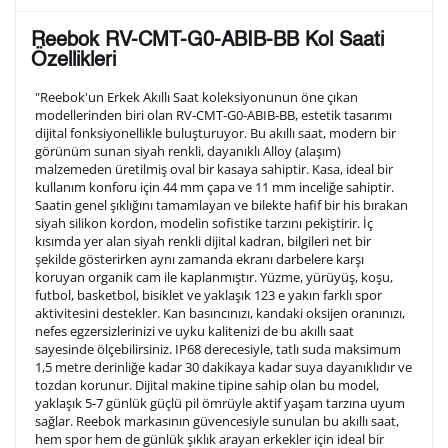
Lütfen aşağıdaki formu doldurunuz. Saatinizin metal
Reebok RV-CMT-G0-ABIB-BB Kol Saati
arka kapağına gravür tekniği ile formda belirtmiş
Özellikleri
olduğunuz şekilde işlenecektir.
"Reebok'un Erkek Akıllı Saat koleksiyonunun öne çıkan
modellerinden biri olan RV-CMT-G0-ABIB-BB, estetik tasarımı
dijital fonksiyonellikle buluşturuyor. Bu akıllı saat, modern bir
1. Satır
10
/ 10
görünüm sunan siyah renkli, dayanıklı Alloy (alaşım)
malzemeden üretilmiş oval bir kasaya sahiptir. Kasa, ideal bir
kullanım konforu için 44 mm çapa ve 11 mm inceliğe sahiptir.
2. Satır
Saatin genel şıklığını tamamlayan ve bilekte hafif bir his bırakan
10
/ 10
siyah silikon kordon, modelin sofistike tarzını pekiştirir. İç
kısımda yer alan siyah renkli dijital kadran, bilgileri net bir
şekilde gösterirken aynı zamanda ekranı darbelere karşı
3. Satır
10
/ 10
koruyan organik cam ile kaplanmıştır. Yüzme, yürüyüş, koşu,
futbol, basketbol, bisiklet ve yaklaşık 123 e yakın farklı spor
aktivitesini destekler. Kan basıncınızı, kandaki oksijen oranınızı,
Lütfen font seçiniz
nefes egzersizlerinizi ve uyku kalitenizi de bu akıllı saat
sayesinde ölçebilirsiniz. IP68 derecesiyle, tatlı suda maksimum
1,5 metre derinliğe kadar 30 dakikaya kadar suya dayanıklıdır ve
tozdan korunur. Dijital makine tipine sahip olan bu model,
Ön İzleme
Kişiselleştir
Vazgeç
yaklaşık 5-7 günlük güçlü pil ömrüyle aktif yaşam tarzına uyum
sağlar. Reebok markasının güvencesiyle sunulan bu akıllı saat,
hem spor hem de günlük şıklık arayan erkekler için ideal bir