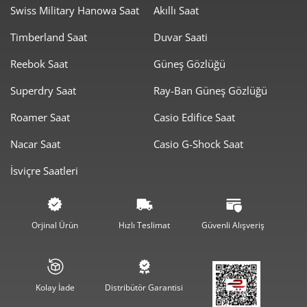
Swiss Military Hanowa Saat
Akıllı Saat
Timberland Saat
Duvar Saati
Taksit
Taksit Tutarı
Toplam Tutar
Reebok Saat
Güneş Gözlüğü
7.988,55 ₺
7.988,55 ₺
Tek Çekim
Superdry Saat
Ray-Ban Güneş Gözlüğü
3.994,28 ₺
7.988,55 ₺
2
Roamer Saat
Casio Edifice Saat
2.794,18 ₺
8.382,53 ₺
3
Nacar Saat
Casio G-Shock Saat
2.137,58 ₺
8.550,31 ₺
4
İsviçre Saatleri
1.744,80 ₺
8.723,98 ₺
5
1.484,31 ₺
8.905,85 ₺
6
Orjinal Ürün
Hızlı Teslimat
Güvenli Alışveriş
1.299,35 ₺
9.095,47 ₺
7
1.161,67 ₺
9.293,33 ₺
8
Kolay İade
Distribütör Garantisi