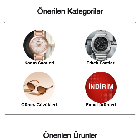
Kargo ve Sipariş
Taksit
Taksit Tutarı
Toplam Tutar
- Sipariş gönderimi 3 iş günü içerisinde yapılmaktadır. Resmi
Önerilen Kategoriler
bayram ve hafta sonu verilen siparişler tatil bitiminde kargoya
verilir.
6.489,00 ₺
6.489,00 ₺
Tek Çekim
- İnternet mağazamızdan yapacağınız tüm alışverişlerde
Türkiye'nin her yerine ile 2.500₺ ve üzeri alışverişlerde kargo
3.244,50 ₺
6.489,00 ₺
ücretsiz gönderim sağlanmaktadır.
2
İade
2.269,67 ₺
6.809,02 ₺
3
- Kargonuz elinize ulaştığı tarihten itibaren 14 gün içerisinde
iade edebilirsiniz.
1.736,33 ₺
6.945,31 ₺
4
Kadın Saatleri
Erkek Saatleri
1.417,28 ₺
7.086,38 ₺
5
1.205,69 ₺
7.234,11 ₺
6
1.055,45 ₺
7.388,14 ₺
7
Güneş Gözükleri
Fırsat ürünleri
943,61 ₺
7.548,86 ₺
8
857,31 ₺
7.715,81 ₺
9
Önerilen Ürünler