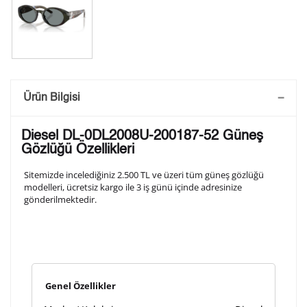
Saatini Kişiselleştir
Ürün Bilgisi
Lütfen aşağıdaki formu doldurunuz. Saatinizin metal
Diesel DL-0DL2008U-200187-52 Güneş
arka kapağına gravür tekniği ile formda belirtmiş
Gözlüğü Özellikleri
olduğunuz şekilde işlenecektir.
Sitemizde incelediğiniz 2.500 TL ve üzeri tüm güneş gözlüğü
modelleri, ücretsiz kargo ile 3 iş günü içinde adresinize
gönderilmektedir.
1. Satır
10
/ 10
2. Satır
10
/ 10
Genel Özellikler
3. Satır
10
/ 10