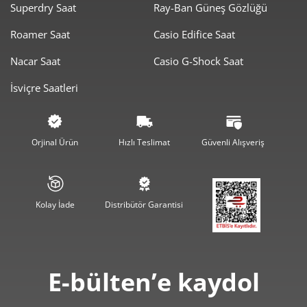
Taksit
Taksit Tutarı
Toplam Tutar
Superdry Saat
Ray-Ban Güneş Gözlüğü
6.489,00 ₺
6.489,00 ₺
Roamer Saat
Casio Edifice Saat
Tek Çekim
Nacar Saat
Casio G-Shock Saat
3.244,50 ₺
6.489,00 ₺
2
İsviçre Saatleri
2.269,67 ₺
6.809,02 ₺
3
1.736,33 ₺
6.945,31 ₺
4
Orjinal Ürün
Hızlı Teslimat
Güvenli Alışveriş
1.417,28 ₺
7.086,38 ₺
5
1.205,69 ₺
7.234,11 ₺
6
Kolay İade
Distribütör Garantisi
1.055,45 ₺
7.388,14 ₺
7
943,61 ₺
7.548,86 ₺
8
E-bülten’e kaydol
857,31 ₺
7.715,81 ₺
9