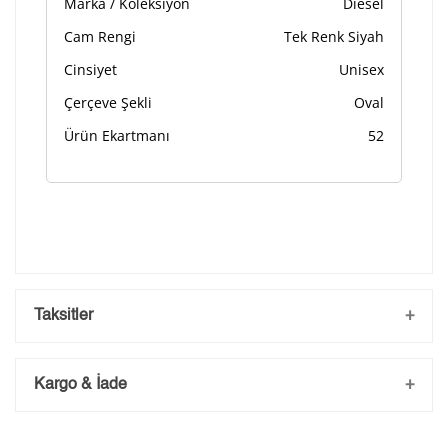
Marka / Koleksiyon
Diesel
Lütfen font seçiniz
Cam Rengi
Tek Renk Siyah
Cinsiyet
Unisex
Çerçeve Şekli
Oval
Ön İzleme
Kişiselleştir
Vazgeç
Ürün Ekartmanı
52
Kişiselleştirilmiş ürünlerin teslim süresi gravür işleme
sebebi ile 1-2 iş günü uzamaktadır. Gravür İşlemi
tamamlandıktan sonra siparişiniz kargoya verilecektir.
Kişiselleştirilmiş
iade ve değişim
ürünlerde
yapılamaz.
Taksitler
Kargo & İade