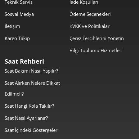
1.146,53 ₺
8.025,73 ₺
Teknik Servis
İade Koşulları
7
Sosyal Medya
Ödeme Seçenekleri
1.025,04 ₺
8.200,33 ₺
8
İletişim
KVKK ve Politikalar
931,30 ₺
8.381,69 ₺
9
Kargo Takip
Çerez Tercihlerini Yönetin
Bilgi Toplumu Hizmetleri
Saat Rehberi
Saat Bakımı Nasıl Yapılır?
Taksit
Taksit Tutarı
Toplam Tutar
Saat Alırken Nelere Dikkat
7.049,00 ₺
7.049,00 ₺
Tek Çekim
Edilmeli?
3.524,50 ₺
7.049,00 ₺
2
Saat Hangi Kola Takılır?
Saat Nasıl Ayarlanır?
2.465,55 ₺
7.396,64 ₺
3
Saat İçindeki Göstergeler
1.886,17 ₺
7.544,69 ₺
4