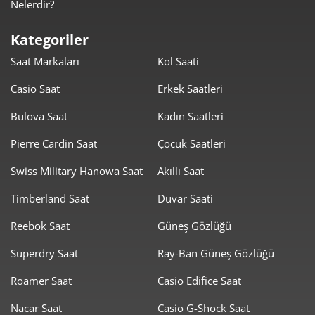
Nelerdir?
1.539,59 ₺
7.697,94 ₺
5
Kategoriler
1.309,74 ₺
7.858,42 ₺
6
Saat Markaları
Kol Saati
1.146,53 ₺
8.025,73 ₺
7
Casio Saat
Erkek Saatleri
1.025,04 ₺
8.200,33 ₺
8
Bulova Saat
Kadın Saatleri
931,30 ₺
8.381,69 ₺
Pierre Cardin Saat
Çocuk Saatleri
9
Swiss Military Hanowa Saat
Akıllı Saat
Timberland Saat
Duvar Saati
Reebok Saat
Güneş Gözlüğü
Taksit
Taksit Tutarı
Toplam Tutar
Superdry Saat
Ray-Ban Güneş Gözlüğü
7.049,00 ₺
7.049,00 ₺
Roamer Saat
Casio Edifice Saat
Tek Çekim
Nacar Saat
Casio G-Shock Saat
3.524,50 ₺
7.049,00 ₺
2