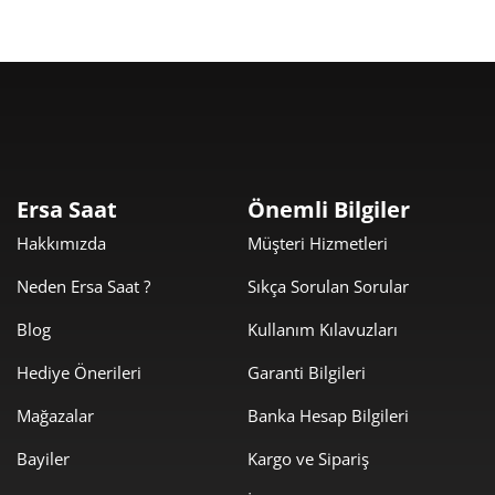
Taksit
Taksit Tutarı
Toplam Tutar
7.049,00 ₺
7.049,00 ₺
Tek Çekim
Ersa Saat
Önemli Bilgiler
Hakkımızda
Müşteri Hizmetleri
3.524,50 ₺
7.049,00 ₺
2
Neden Ersa Saat ?
Sıkça Sorulan Sorular
2.465,55 ₺
7.396,64 ₺
3
Blog
Kullanım Kılavuzları
1.886,17 ₺
7.544,69 ₺
4
Hediye Önerileri
Garanti Bilgileri
1.539,59 ₺
7.697,94 ₺
5
Mağazalar
Banka Hesap Bilgileri
1.309,74 ₺
7.858,42 ₺
6
Bayiler
Kargo ve Sipariş