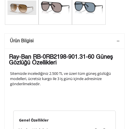
Saatini Kişiselleştir
Ürün Bilgisi
Lütfen aşağıdaki formu doldurunuz. Saatinizin metal
Ray-Ban RB-0RB2198-901.31-60 Güneş
arka kapağına gravür tekniği ile formda belirtmiş
Gözlüğü Özellikleri
olduğunuz şekilde işlenecektir.
Sitemizde incelediğiniz 2.500 TL ve üzeri tüm güneş gözlüğü
modelleri, ücretsiz kargo ile 3 iş günü içinde adresinize
gönderilmektedir.
1. Satır
10
/ 10
2. Satır
10
/ 10
Genel Özellikler
3. Satır
10
/ 10