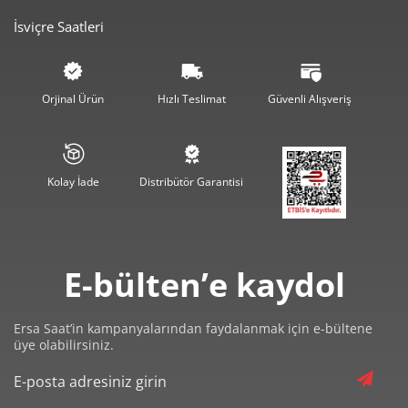
İsviçre Saatleri
2.465,55 ₺
7.396,64 ₺
3
1.886,17 ₺
7.544,69 ₺
4
Orjinal Ürün
Hızlı Teslimat
Güvenli Alışveriş
1.539,59 ₺
7.697,94 ₺
5
1.309,74 ₺
7.858,42 ₺
6
Kolay İade
Distribütör Garantisi
1.146,53 ₺
8.025,73 ₺
7
1.025,04 ₺
8.200,33 ₺
8
E-bülten’e kaydol
931,30 ₺
8.381,69 ₺
9
Ersa Saat’in kampanyalarından faydalanmak için e-bültene
üye olabilirsiniz.