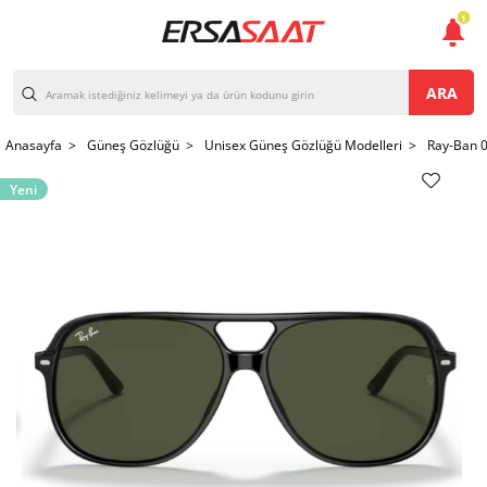
1
ARA
Anasayfa >
Güneş Gözlüğü >
Unisex Güneş Gözlüğü Modelleri >
Ray-Ban 
Yeni