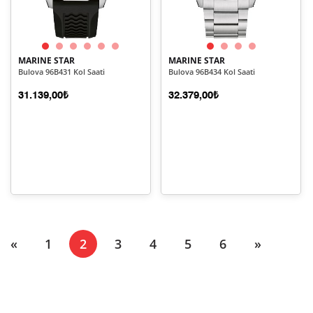
MARINE STAR
MARINE STAR
Bulova 96B431 Kol Saati
Bulova 96B434 Kol Saati
31.139,00₺
32.379,00₺
(current)
«
1
2
3
4
5
6
»