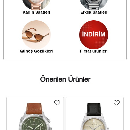
9.537,84 ₺
47.689,20 ₺
5
Kadın Saatleri
Erkek Saatleri
8.113,90 ₺
48.683,39 ₺
6
7.102,84 ₺
49.719,91 ₺
7
6.350,19 ₺
50.801,54 ₺
8
Güneş Gözükleri
Fırsat ürünleri
5.769,45 ₺
51.925,09 ₺
9
Önerilen Ürünler
Taksit
Taksit Tutarı
Toplam Tutar
43.669,00 ₺
43.669,00 ₺
Tek Çekim
21.834,50 ₺
43.669,00 ₺
2