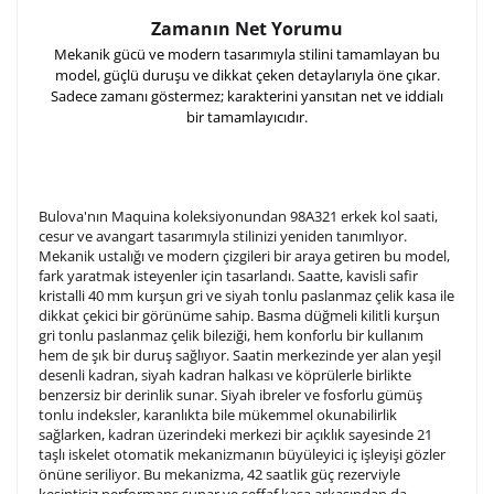
Zamanın Net Yorumu
Mekanik gücü ve modern tasarımıyla stilini tamamlayan bu
model, güçlü duruşu ve dikkat çeken detaylarıyla öne çıkar.
Sadece zamanı göstermez; karakterini yansıtan net ve iddialı
bir tamamlayıcıdır.
Bulova'nın Maquina koleksiyonundan 98A321 erkek kol saati,
cesur ve avangart tasarımıyla stilinizi yeniden tanımlıyor.
Mekanik ustalığı ve modern çizgileri bir araya getiren bu model,
fark yaratmak isteyenler için tasarlandı. Saatte, kavisli safir
kristalli 40 mm kurşun gri ve siyah tonlu paslanmaz çelik kasa ile
dikkat çekici bir görünüme sahip. Basma düğmeli kilitli kurşun
gri tonlu paslanmaz çelik bileziği, hem konforlu bir kullanım
hem de şık bir duruş sağlıyor. Saatin merkezinde yer alan yeşil
desenli kadran, siyah kadran halkası ve köprülerle birlikte
benzersiz bir derinlik sunar. Siyah ibreler ve fosforlu gümüş
tonlu indeksler, karanlıkta bile mükemmel okunabilirlik
sağlarken, kadran üzerindeki merkezi bir açıklık sayesinde 21
taşlı iskelet otomatik mekanizmanın büyüleyici iç işleyişi gözler
önüne seriliyor. Bu mekanizma, 42 saatlik güç rezerviyle
kesintisiz performans sunar ve şeffaf kasa arkasından da