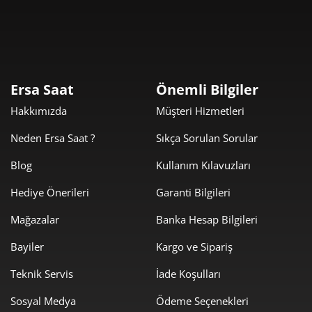
Taksit
Taksit Tutarı
Toplam Tutar
43.669,00 ₺
43.669,00 ₺
Tek Çekim
21.834,50 ₺
43.669,00 ₺
2
Ersa Saat
Önemli Bilgiler
15.274,22 ₺
45.822,67 ₺
3
Hakkımızda
Müşteri Hizmetleri
11.684,95 ₺
46.739,81 ₺
4
Neden Ersa Saat ?
Sıkça Sorulan Sorular
9.537,84 ₺
47.689,20 ₺
5
Blog
Kullanım Kılavuzları
Hediye Önerileri
Garanti Bilgileri
8.113,90 ₺
48.683,39 ₺
6
Mağazalar
Banka Hesap Bilgileri
7.102,84 ₺
49.719,91 ₺
7
Bayiler
Kargo ve Sipariş
6.350,19 ₺
50.801,54 ₺
8
Teknik Servis
İade Koşulları
5.769,45 ₺
51.925,09 ₺
9
Sosyal Medya
Ödeme Seçenekleri