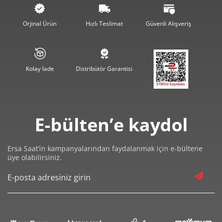
8.113,90 ₺
48.683,39 ₺
6
Orjinal Ürün
Hızlı Teslimat
Güvenli Alışveriş
7.102,84 ₺
49.719,91 ₺
7
6.350,19 ₺
50.801,54 ₺
8
Kolay İade
Distribütör Garantisi
5.769,45 ₺
51.925,09 ₺
9
E-bülten’e kaydol
Ersa Saat’in kampanyalarından faydalanmak için e-bültene
üye olabilirsiniz.
Taksit
Taksit Tutarı
Toplam Tutar
43.669,00 ₺
43.669,00 ₺
Tek Çekim
21.834,50 ₺
43.669,00 ₺
2