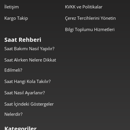
İletişim
KVKK ve Politikalar
Kargo Takip
Çerez Tercihlerini Yönetin
Bilgi Toplumu Hizmetleri
Taksit
Taksit Tutarı
Toplam Tutar
Saat Rehberi
43.669,00 ₺
43.669,00 ₺
Tek Çekim
Saat Bakımı Nasıl Yapılır?
21.834,50 ₺
43.669,00 ₺
Saat Alırken Nelere Dikkat
2
Edilmeli?
15.274,22 ₺
45.822,67 ₺
3
Saat Hangi Kola Takılır?
11.684,95 ₺
46.739,81 ₺
4
Saat Nasıl Ayarlanır?
9.537,84 ₺
47.689,20 ₺
5
Saat İçindeki Göstergeler
8.113,90 ₺
48.683,39 ₺
6
Nelerdir?
7.102,84 ₺
49.719,91 ₺
7
Kategoriler