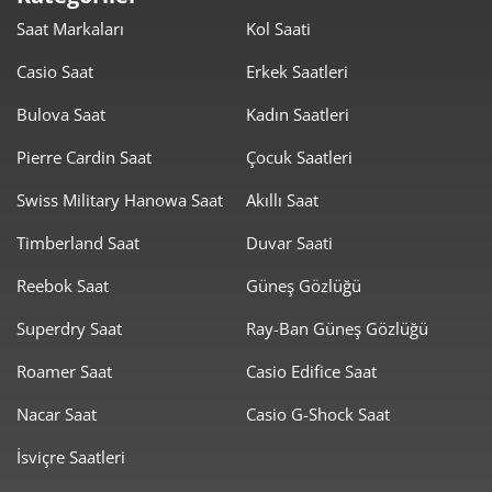
Saat Markaları
Kol Saati
6.350,19 ₺
50.801,54 ₺
8
Casio Saat
Erkek Saatleri
5.769,45 ₺
51.925,09 ₺
9
Bulova Saat
Kadın Saatleri
Pierre Cardin Saat
Çocuk Saatleri
Swiss Military Hanowa Saat
Akıllı Saat
Timberland Saat
Duvar Saati
Taksit
Taksit Tutarı
Toplam Tutar
Reebok Saat
Güneş Gözlüğü
43.669,00 ₺
43.669,00 ₺
Tek Çekim
Superdry Saat
Ray-Ban Güneş Gözlüğü
21.834,50 ₺
43.669,00 ₺
2
Roamer Saat
Casio Edifice Saat
15.274,22 ₺
45.822,67 ₺
3
Nacar Saat
Casio G-Shock Saat
11.684,95 ₺
46.739,81 ₺
4
İsviçre Saatleri
9.537,84 ₺
47.689,20 ₺
5