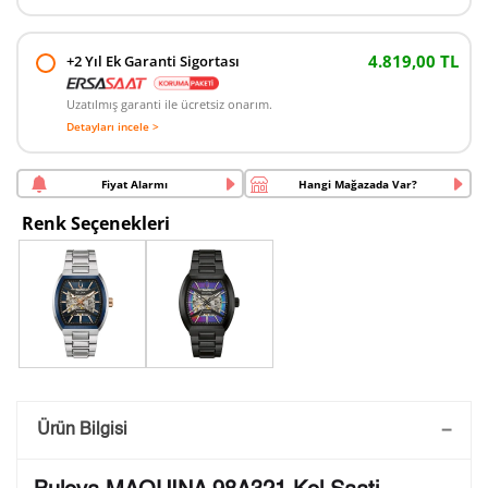
4.819,00 TL
+2 Yıl Ek Garanti Sigortası
Uzatılmış garanti ile ücretsiz onarım.
Detayları incele >
Fiyat Alarmı
Hangi Mağazada Var?
Renk Seçenekleri
Saatini Kişiselleştir
Ürün Bilgisi
Lütfen aşağıdaki formu doldurunuz. Saatinizin metal