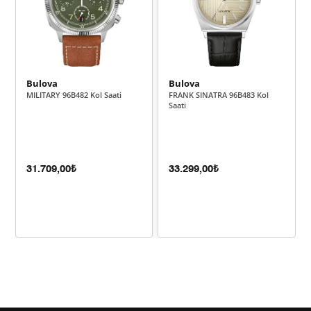
15.274,22 ₺
45.822,67 ₺
3
11.684,95 ₺
46.739,81 ₺
4
Bulova
Bulova
9.537,84 ₺
47.689,20 ₺
5
MILITARY 96B482 Kol Saati
FRANK SINATRA 96B483 Kol
Saati
8.113,90 ₺
48.683,39 ₺
6
7.102,84 ₺
49.719,91 ₺
7
31.709,00₺
33.299,00₺
6.350,19 ₺
50.801,54 ₺
8
5.769,45 ₺
51.925,09 ₺
9