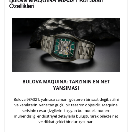
Bulova MAQUINA 98A321 Kol Saati
arka kapağına gravür tekniği ile formda belirtmiş
Özellikleri
olduğunuz şekilde işlenecektir.
1. Satır
10
/ 10
2. Satır
10
/ 10
3. Satır
10
/ 10
BULOVA MAQUINA: TARZININ EN NET
Lütfen font seçiniz
YANSIMASI
Bulova 98A321, yalnızca zamanı gösteren bir saat değil; stilini
ve karakterini yansıtan güçlü bir tasarım objesidir. Maquina
Ön İzleme
Kişiselleştir
Vazgeç
serisinin cesur çizgilerini taşıyan bu model, modern
mühendisliği endüstriyel detaylarla buluşturarak bilekte net
ve dikkat çekici bir duruş sunar.
Kişiselleştirilmiş ürünlerin teslim süresi gravür işleme
sebebi ile 1-2 iş günü uzamaktadır. Gravür İşlemi