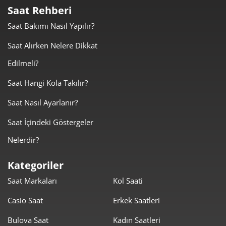
Saat Rehberi
23.819,00 ₺
23.819,00 ₺
Tek Çekim
Saat Bakımı Nasıl Yapılır?
11.909,50 ₺
23.819,00 ₺
Saat Alırken Nelere Dikkat
2
Edilmeli?
8.331,23 ₺
24.993,70 ₺
3
Saat Hangi Kola Takılır?
6.373,49 ₺
25.493,95 ₺
4
Saat Nasıl Ayarlanır?
5.202,36 ₺
26.011,79 ₺
5
Saat İçindeki Göstergeler
4.425,68 ₺
26.554,07 ₺
6
Nelerdir?
3.874,21 ₺
27.119,44 ₺
7
Kategoriler
Saat Markaları
Kol Saati
3.463,67 ₺
27.709,40 ₺
8
Casio Saat
Erkek Saatleri
3.146,92 ₺
28.322,24 ₺
9
Bulova Saat
Kadın Saatleri