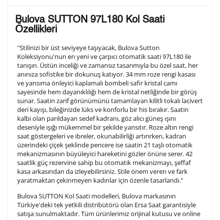
Lütfen aşağıdaki formu doldurunuz. Saatinizin metal
Bulova SUTTON 97L180 Kol Saati
arka kapağına gravür tekniği ile formda belirtmiş
Özellikleri
olduğunuz şekilde işlenecektir.
"Stilinizi bir üst seviyeye taşıyacak, Bulova Sutton
Koleksiyonu'nun en yeni ve çarpıcı otomatik saati 97L180 ile
tanışın. Üstün inceliği ve zamansız tasarımıyla bu özel saat, her
1. Satır
10
/ 10
anınıza sofistike bir dokunuş katıyor. 34 mm roze rengi kasası
ve yansıma önleyici kaplamalı bombeli safir kristal camı
sayesinde hem dayanıklılığı hem de kristal netliğinde bir görüş
2. Satır
sunar. Saatin zarif görünümünü tamamlayan kilitli tokalı lacivert
10
/ 10
deri kayışı, bileğinizde lüks ve konforlu bir his bırakır. Saatin
kalbi olan parıldayan sedef kadranı, göz alıcı güneş ışını
deseniyle ışığı mükemmel bir şekilde yansıtır. Roze altın rengi
3. Satır
10
/ 10
saat göstergeleri ve ibreler, okunabilirliği artırırken, kadran
üzerindeki çiçek şeklinde pencere ise saatin 21 taşlı otomatik
mekanizmasının büyüleyici hareketini gözler önüne serer. 42
Lütfen font seçiniz
saatlik güç rezervine sahip bu otomatik mekanizmayı, şeffaf
kasa arkasından da izleyebilirsiniz. Stile önem veren ve fark
yaratmaktan çekinmeyen kadınlar için özenle tasarlandı."
Ön İzleme
Kişiselleştir
Vazgeç
Bulova SUTTON Kol Saati modelleri, Bulova markasının
Türkiye'deki tek yetkili distribütörü olan Ersa Saat garantisiyle
satışa sunulmaktadır. Tüm ürünlerimiz orijinal kutusu ve online