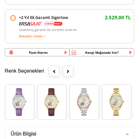
2.529,00 TL
+2 Yıl Ek Garanti Sigortası
Uzatılmış garanti ile ücretsiz onarım.
Detayları incele >
Fiyat Alarmı
Hangi Mağazada Var?
Renk Seçenekleri
Saatini Kişiselleştir
Ürün Bilgisi