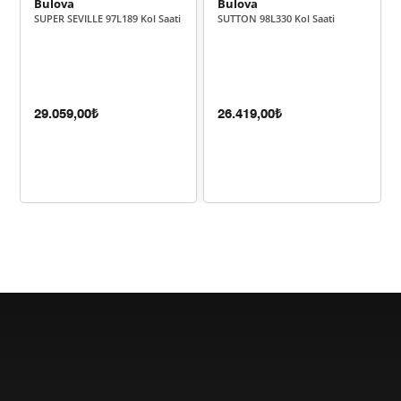
Bulova
Bulova
5.202,36 ₺
26.011,79 ₺
5
SUPER SEVILLE 97L189 Kol Saati
SUTTON 98L330 Kol Saati
4.425,68 ₺
26.554,07 ₺
6
3.874,21 ₺
27.119,44 ₺
7
29.059,00₺
26.419,00₺
3.463,67 ₺
27.709,40 ₺
8
3.146,92 ₺
28.322,24 ₺
9
Taksit
Taksit Tutarı
Toplam Tutar
23.819,00 ₺
23.819,00 ₺
Tek Çekim
11.909,50 ₺
23.819,00 ₺
2