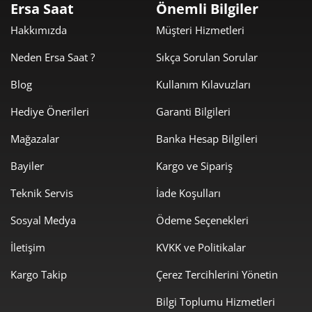
Ersa Saat
Önemli Bilgiler
8.331,23 ₺
24.993,70 ₺
3
Hakkımızda
Müşteri Hizmetleri
6.373,49 ₺
25.493,95 ₺
4
Neden Ersa Saat ?
Sıkça Sorulan Sorular
5.202,36 ₺
26.011,79 ₺
5
Blog
Kullanım Kılavuzları
Hediye Önerileri
Garanti Bilgileri
4.425,68 ₺
26.554,07 ₺
6
Mağazalar
Banka Hesap Bilgileri
3.874,21 ₺
27.119,44 ₺
7
Bayiler
Kargo ve Sipariş
3.463,67 ₺
27.709,40 ₺
8
Teknik Servis
İade Koşulları
3.146,92 ₺
28.322,24 ₺
9
Sosyal Medya
Ödeme Seçenekleri
İletişim
KVKK ve Politikalar
Kargo Takip
Çerez Tercihlerini Yönetin
Bilgi Toplumu Hizmetleri
Taksit
Taksit Tutarı
Toplam Tutar