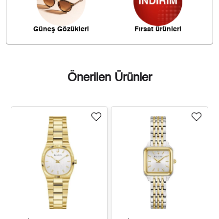
3.463,67 ₺
27.709,40 ₺
8
Güneş Gözükleri
Fırsat ürünleri
3.146,92 ₺
28.322,24 ₺
9
Önerilen Ürünler
Taksit
Taksit Tutarı
Toplam Tutar
23.819,00 ₺
23.819,00 ₺
Tek Çekim
11.909,50 ₺
23.819,00 ₺
2
8.331,23 ₺
24.993,70 ₺
3
6.373,49 ₺
25.493,95 ₺
4