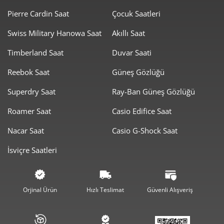
Pierre Cardin Saat
Çocuk Saatleri
Swiss Military Hanowa Saat
Akıllı Saat
Timberland Saat
Duvar Saati
Taksit
Taksit Tutarı
Toplam Tutar
Reebok Saat
Güneş Gözlüğü
23.819,00 ₺
23.819,00 ₺
Tek Çekim
Superdry Saat
Ray-Ban Güneş Gözlüğü
11.909,50 ₺
23.819,00 ₺
2
Roamer Saat
Casio Edifice Saat
8.331,23 ₺
24.993,70 ₺
3
Nacar Saat
Casio G-Shock Saat
6.373,49 ₺
25.493,95 ₺
4
İsviçre Saatleri
5.202,36 ₺
26.011,79 ₺
5
4.425,68 ₺
26.554,07 ₺
6
Orjinal Ürün
Hızlı Teslimat
Güvenli Alışveriş
3.874,21 ₺
27.119,44 ₺
7