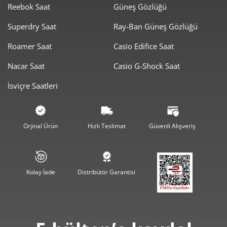
Reebok Saat
Güneş Gözlüğü
Taksit
Taksit Tutarı
Toplam Tutar
Superdry Saat
Ray-Ban Güneş Gözlüğü
8.659,00 ₺
8.659,00 ₺
Tek Çekim
Roamer Saat
Casio Edifice Saat
4.329,50 ₺
8.659,00 ₺
2
Nacar Saat
Casio G-Shock Saat
3.028,68 ₺
9.086,04 ₺
3
İsviçre Saatleri
2.316,98 ₺
9.267,90 ₺
4
1.891,23 ₺
9.456,15 ₺
5
Orjinal Ürün
Hızlı Teslimat
Güvenli Alışveriş
1.608,88 ₺
9.653,29 ₺
6
1.408,40 ₺
9.858,82 ₺
7
Kolay İade
Distribütör Garantisi
1.259,16 ₺
10.073,29 ₺
8
1.144,01 ₺
10.296,08 ₺
9