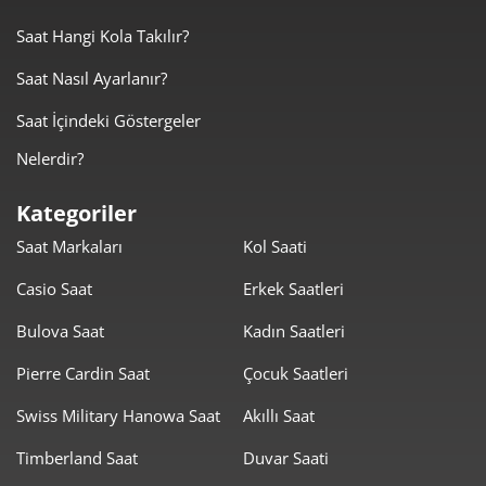
Saat Hangi Kola Takılır?
3.028,68 ₺
9.086,04 ₺
3
Saat Nasıl Ayarlanır?
2.316,98 ₺
9.267,90 ₺
4
Saat İçindeki Göstergeler
1.891,23 ₺
9.456,15 ₺
5
Nelerdir?
1.608,88 ₺
9.653,29 ₺
6
Kategoriler
1.408,40 ₺
9.858,82 ₺
7
Saat Markaları
Kol Saati
Casio Saat
Erkek Saatleri
1.259,16 ₺
10.073,29 ₺
8
Bulova Saat
Kadın Saatleri
1.144,01 ₺
10.296,08 ₺
9
Pierre Cardin Saat
Çocuk Saatleri
Swiss Military Hanowa Saat
Akıllı Saat
Timberland Saat
Duvar Saati