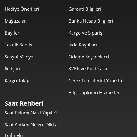
1.891,23 ₺
9.456,15 ₺
5
Hediye Önerileri
Garanti Bilgileri
Mağazalar
Banka Hesap Bilgileri
1.608,88 ₺
9.653,29 ₺
6
Bayiler
Kargo ve Sipariş
1.408,40 ₺
9.858,82 ₺
7
Teknik Servis
İade Koşulları
1.259,16 ₺
10.073,29 ₺
8
Sosyal Medya
Ödeme Seçenekleri
1.144,01 ₺
10.296,08 ₺
9
İletişim
KVKK ve Politikalar
Kargo Takip
Çerez Tercihlerini Yönetin
Bilgi Toplumu Hizmetleri
Saat Rehberi
Taksit
Taksit Tutarı
Toplam Tutar
Saat Bakımı Nasıl Yapılır?
8.659,00 ₺
8.659,00 ₺
Tek Çekim
Saat Alırken Nelere Dikkat
Edilmeli?
4.329,50 ₺
8.659,00 ₺
2