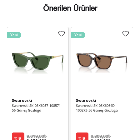
Önerilen Ürünler
Yeni
Yeni
Taksit
Taksit Tutarı
Toplam Tutar
8.659,00 ₺
8.659,00 ₺
Tek Çekim
4.329,50 ₺
8.659,00 ₺
2
3.028,68 ₺
9.086,04 ₺
3
2.316,98 ₺
9.267,90 ₺
4
Swarovski
Swarovski
Swarovski SK-0SK6057-108571-
Swarovski SK-0SK6064D-
56 Güneş Gözlüğü
100273-56 Güneş Gözlüğü
1.891,23 ₺
9.456,15 ₺
5
1.608,88 ₺
9.653,29 ₺
6
9.619,00₺
6.809,00₺
9
9