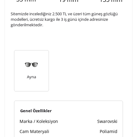
3. Satır
10
/ 10
Sitemizde incelediğiniz 2.500 TL ve üzeri tüm güneş gözlüğü
modelleri, ücretsiz kargo ile 3 iş günü içinde adresinize
gönderilmektedir.
Lütfen font seçiniz
Ön İzleme
Kişiselleştir
Vazgeç
Kişiselleştirilmiş ürünlerin teslim süresi gravür işleme
sebebi ile 1-2 iş günü uzamaktadır. Gravür İşlemi
Ayna
tamamlandıktan sonra siparişiniz kargoya verilecektir.
Kişiselleştirilmiş
iade ve değişim
ürünlerde
yapılamaz.
Genel Özellikler
Marka / Koleksiyon
Swarovski
Cam Materyali
Poliamid