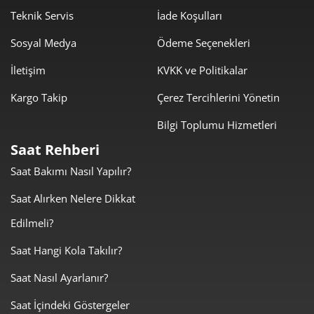
1.408,40 ₺
9.858,82 ₺
Teknik Servis
İade Koşulları
7
Sosyal Medya
Ödeme Seçenekleri
1.259,16 ₺
10.073,29 ₺
8
İletişim
KVKK ve Politikalar
1.144,01 ₺
10.296,08 ₺
9
Kargo Takip
Çerez Tercihlerini Yönetin
Bilgi Toplumu Hizmetleri
Saat Rehberi
Saat Bakımı Nasıl Yapılır?
Taksit
Taksit Tutarı
Toplam Tutar
Saat Alırken Nelere Dikkat
8.659,00 ₺
8.659,00 ₺
Tek Çekim
Edilmeli?
4.329,50 ₺
8.659,00 ₺
2
Saat Hangi Kola Takılır?
Saat Nasıl Ayarlanır?
3.028,68 ₺
9.086,04 ₺
3
Saat İçindeki Göstergeler
2.316,98 ₺
9.267,90 ₺
4