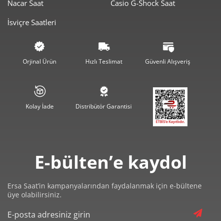
Nacar Saat
Casio G-Shock Saat
4.329,50 ₺
8.659,00 ₺
2
İsviçre Saatleri
3.028,68 ₺
9.086,04 ₺
3
2.316,98 ₺
9.267,90 ₺
4
Orjinal Ürün
Hızlı Teslimat
Güvenli Alışveriş
1.891,23 ₺
9.456,15 ₺
5
1.608,88 ₺
9.653,29 ₺
6
Kolay İade
Distribütör Garantisi
1.408,40 ₺
9.858,82 ₺
7
1.259,16 ₺
10.073,29 ₺
8
E-bülten’e kaydol
1.144,01 ₺
10.296,08 ₺
9
Ersa Saat’in kampanyalarından faydalanmak için e-bültene
üye olabilirsiniz.