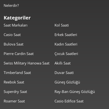
Nelerdir?
1.891,23 ₺
9.456,15 ₺
5
Kategoriler
1.608,88 ₺
9.653,29 ₺
6
Saat Markaları
Kol Saati
1.408,40 ₺
9.858,82 ₺
7
Casio Saat
Erkek Saatleri
1.259,16 ₺
10.073,29 ₺
8
Bulova Saat
Kadın Saatleri
1.144,01 ₺
10.296,08 ₺
Pierre Cardin Saat
Çocuk Saatleri
9
Swiss Military Hanowa Saat
Akıllı Saat
Timberland Saat
Duvar Saati
Reebok Saat
Güneş Gözlüğü
Taksit
Taksit Tutarı
Toplam Tutar
Superdry Saat
Ray-Ban Güneş Gözlüğü
8.659,00 ₺
8.659,00 ₺
Roamer Saat
Casio Edifice Saat
Tek Çekim