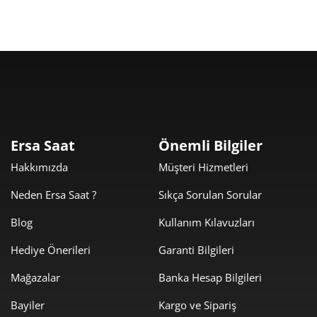
9
Taksit
Taksit Tutarı
Toplam Tutar
8.659,00 ₺
8.659,00 ₺
Tek Çekim
Ersa Saat
Önemli Bilgiler
Hakkımızda
Müşteri Hizmetleri
4.329,50 ₺
8.659,00 ₺
2
Neden Ersa Saat ?
Sıkça Sorulan Sorular
3.028,68 ₺
9.086,04 ₺
3
Blog
Kullanım Kılavuzları
2.316,98 ₺
9.267,90 ₺
4
Hediye Önerileri
Garanti Bilgileri
1.891,23 ₺
9.456,15 ₺
5
Mağazalar
Banka Hesap Bilgileri
1.608,88 ₺
9.653,29 ₺
6
Bayiler
Kargo ve Sipariş