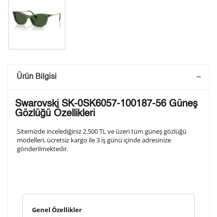
Saatini Kişiselleştir
Ürün Bilgisi
Lütfen aşağıdaki formu doldurunuz. Saatinizin metal
Swarovski SK-0SK6057-100187-56 Güneş
arka kapağına gravür tekniği ile formda belirtmiş
Gözlüğü Özellikleri
olduğunuz şekilde işlenecektir.
Sitemizde incelediğiniz 2.500 TL ve üzeri tüm güneş gözlüğü
modelleri, ücretsiz kargo ile 3 iş günü içinde adresinize
gönderilmektedir.
1. Satır
10
/ 10
2. Satır
10
/ 10
Genel Özellikler
3. Satır