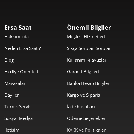
Taksit
Taksit Tutarı
Toplam Tutar
9.379,00 ₺
9.379,00 ₺
Tek Çekim
Ersa Saat
Önemli Bilgiler
Hakkımızda
Müşteri Hizmetleri
4.689,50 ₺
9.379,00 ₺
2
Neden Ersa Saat ?
Sıkça Sorulan Sorular
3.280,52 ₺
9.841,55 ₺
3
Blog
Kullanım Kılavuzları
2.509,63 ₺
10.038,53 ₺
4
Hediye Önerileri
Garanti Bilgileri
2.048,49 ₺
10.242,44 ₺
5
Mağazalar
Banka Hesap Bilgileri
1.742,66 ₺
10.455,96 ₺
6
Bayiler
Kargo ve Sipariş
1.525,51 ₺
10.678,58 ₺
Teknik Servis
İade Koşulları
7
Sosyal Medya
Ödeme Seçenekleri
1.363,86 ₺
10.910,89 ₺
8
İletişim
KVKK ve Politikalar
1.239,13 ₺
11.152,20 ₺
9