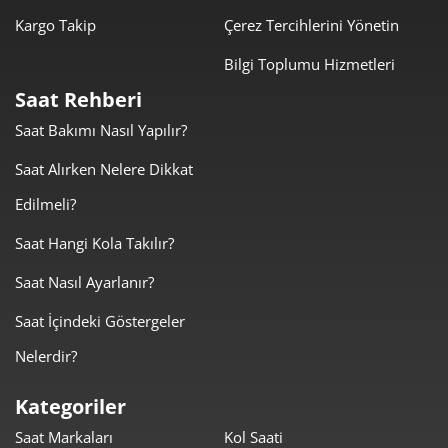
Kargo Takip
Çerez Tercihlerini Yönetin
Bilgi Toplumu Hizmetleri
Saat Rehberi
Saat Bakımı Nasıl Yapılır?
Taksit
Taksit Tutarı
Toplam Tutar
Saat Alırken Nelere Dikkat
9.379,00 ₺
9.379,00 ₺
Tek Çekim
Edilmeli?
4.689,50 ₺
9.379,00 ₺
2
Saat Hangi Kola Takılır?
Saat Nasıl Ayarlanır?
3.280,52 ₺
9.841,55 ₺
3
Saat İçindeki Göstergeler
2.509,63 ₺
10.038,53 ₺
4
Nelerdir?
2.048,49 ₺
10.242,44 ₺
5
Kategoriler
1.742,66 ₺
10.455,96 ₺
6
Saat Markaları
Kol Saati