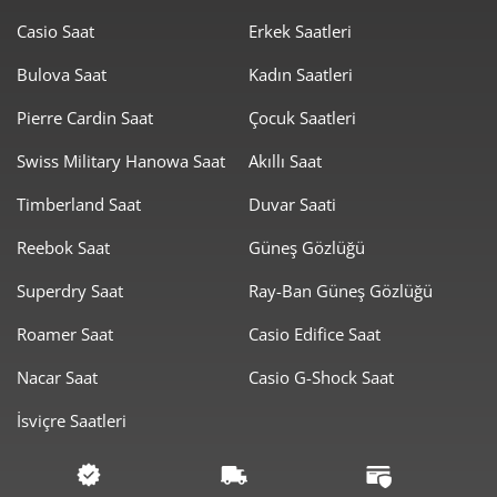
1.525,51 ₺
10.678,58 ₺
7
Casio Saat
Erkek Saatleri
1.363,86 ₺
10.910,89 ₺
8
Bulova Saat
Kadın Saatleri
1.239,13 ₺
11.152,20 ₺
Pierre Cardin Saat
Çocuk Saatleri
9
Swiss Military Hanowa Saat
Akıllı Saat
Timberland Saat
Duvar Saati
Reebok Saat
Güneş Gözlüğü
Taksit
Taksit Tutarı
Toplam Tutar
Superdry Saat
Ray-Ban Güneş Gözlüğü
9.379,00 ₺
9.379,00 ₺
Roamer Saat
Casio Edifice Saat
Tek Çekim
Nacar Saat
Casio G-Shock Saat
4.689,50 ₺
9.379,00 ₺
2
İsviçre Saatleri
3.280,52 ₺
9.841,55 ₺
3
2.509,63 ₺
10.038,53 ₺
4