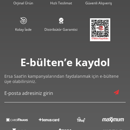
Orjinal Ürün
Hızlı Teslimat
Güvenli Alışveriş
2.048,49 ₺
10.242,44 ₺
5
1.742,66 ₺
10.455,96 ₺
6
Kolay İade
Distribütör Garantisi
1.525,51 ₺
10.678,58 ₺
7
1.363,86 ₺
10.910,89 ₺
8
E-bülten’e kaydol
1.239,13 ₺
11.152,20 ₺
9
Ersa Saat’in kampanyalarından faydalanmak için e-bültene
üye olabilirsiniz.
Taksit
Taksit Tutarı
Toplam Tutar
9.379,00 ₺
9.379,00 ₺
Tek Çekim