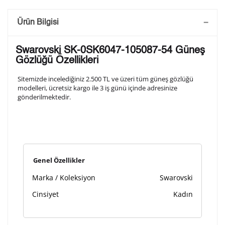
Saatini Kişiselleştir
Ürün Bilgisi
Lütfen aşağıdaki formu doldurunuz. Saatinizin metal
Swarovski SK-0SK6047-105087-54 Güneş
arka kapağına gravür tekniği ile formda belirtmiş
Gözlüğü Özellikleri
olduğunuz şekilde işlenecektir.
Sitemizde incelediğiniz 2.500 TL ve üzeri tüm güneş gözlüğü
modelleri, ücretsiz kargo ile 3 iş günü içinde adresinize
gönderilmektedir.
1. Satır
10
/ 10
2. Satır
10
/ 10
Genel Özellikler
3. Satır
10
/ 10
Marka / Koleksiyon
Swarovski
Lütfen font seçiniz
Cinsiyet
Kadın