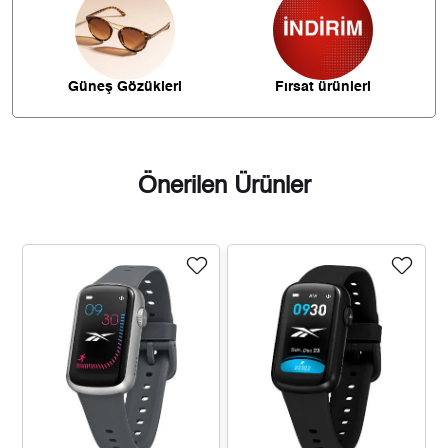
634,92 ₺
4.444,44 ₺
7
567,64 ₺
4.541,12 ₺
8
Güneş Gözükleri
Fırsat ürünleri
515,73 ₺
4.641,56 ₺
9
Önerilen Ürünler
Taksit
Taksit Tutarı
Toplam Tutar
3.903,55 ₺
3.903,55 ₺
Tek Çekim
1.951,78 ₺
3.903,55 ₺
2
1.365,36 ₺
4.096,07 ₺
3
1.044,51 ₺
4.178,05 ₺
4