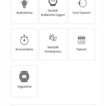
Kişiselleştirilmiş ürünlerin teslim süresi gravür işleme
sebebi ile 1-2 iş günü uzamaktadır. Gravür İşlemi
Günlük
tamamlandıktan sonra siparişiniz kargoya verilecektir.
Aydınlatma
İnce Tasarım
Kullanıma Uygun
Kişiselleştirilmiş
iade ve değişim
ürünlerde
yapılamaz.
Sessizlik
Kronometre
Takvim
Fonksiyonu
Uygulama