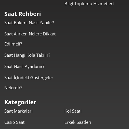
Bilgi Toplumu Hizmetleri
Taksit
Taksit Tutarı
Toplam Tutar
Saat Rehberi
3.903,55 ₺
3.903,55 ₺
Tek Çekim
Saat Bakımı Nasıl Yapılır?
1.951,78 ₺
3.903,55 ₺
Saat Alırken Nelere Dikkat
2
Edilmeli?
1.365,36 ₺
4.096,07 ₺
3
Saat Hangi Kola Takılır?
1.044,51 ₺
4.178,05 ₺
4
Saat Nasıl Ayarlanır?
852,58 ₺
4.262,91 ₺
5
Saat İçindeki Göstergeler
725,30 ₺
4.351,78 ₺
6
Nelerdir?
634,92 ₺
4.444,44 ₺
7
Kategoriler
Saat Markaları
Kol Saati
567,64 ₺
4.541,12 ₺
8
Casio Saat
Erkek Saatleri
515,73 ₺
4.641,56 ₺
9