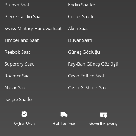
Bulova Saat
Kadın Saatleri
Pierre Cardin Saat
Çocuk Saatleri
Swiss Military Hanowa Saat
Akıllı Saat
Timberland Saat
Duvar Saati
Taksit
Taksit Tutarı
Toplam Tutar
Reebok Saat
Güneş Gözlüğü
3.903,55 ₺
3.903,55 ₺
Tek Çekim
Superdry Saat
Ray-Ban Güneş Gözlüğü
1.951,78 ₺
3.903,55 ₺
2
Roamer Saat
Casio Edifice Saat
1.365,36 ₺
4.096,07 ₺
3
Nacar Saat
Casio G-Shock Saat
1.044,51 ₺
4.178,05 ₺
4
İsviçre Saatleri
852,58 ₺
4.262,91 ₺
5
725,30 ₺
4.351,78 ₺
6
Orjinal Ürün
Hızlı Teslimat
Güvenli Alışveriş
634,92 ₺
4.444,44 ₺
7