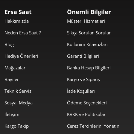
1.951,78 ₺
3.903,55 ₺
2
Ersa Saat
Önemli Bilgiler
1.365,36 ₺
4.096,07 ₺
3
Hakkımızda
Müşteri Hizmetleri
1.044,51 ₺
4.178,05 ₺
4
Neden Ersa Saat ?
Sıkça Sorulan Sorular
852,58 ₺
4.262,91 ₺
5
Blog
Kullanım Kılavuzları
Hediye Önerileri
Garanti Bilgileri
725,30 ₺
4.351,78 ₺
6
Mağazalar
Banka Hesap Bilgileri
634,92 ₺
4.444,44 ₺
7
Bayiler
Kargo ve Sipariş
567,64 ₺
4.541,12 ₺
8
Teknik Servis
İade Koşulları
515,73 ₺
4.641,56 ₺
9
Sosyal Medya
Ödeme Seçenekleri
İletişim
KVKK ve Politikalar
Kargo Takip
Çerez Tercihlerini Yönetin