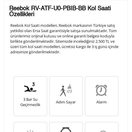
Lütfen aşağıdaki formu doldurunuz. Saatinizin metal
Reebok RV-ATF-U0-PBIB-BB Kol Saati
arka kapağına gravür tekniği ile formda belirtmiş
Özellikleri
olduğunuz şekilde işlenecektir.
Reebok Kol Saati modelleri, Reebok markasının Türkiye satış
yetkilisi olan Ersa Saat garantisiyle satışa sunulmaktadır. Tüm
ürünlerimiz orijinal kutusu ve online garanti belgesi koduyla
1. Satır
10
/ 10
birlikte gönderilmektedir. Sitemizde incelediğiniz 2.500 TL ve
üzeri tüm kol saati modelleri, ücretsiz kargo ile 3 iş günü içinde
adresinize gönderilmektedir.
2. Satır
10
/ 10
3. Satır
10
/ 10
Lütfen font seçiniz
3 Bar Su
Adım Sayar
Alarm
Geçirmezlik
Ön İzleme
Kişiselleştir
Vazgeç