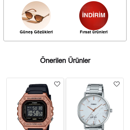
262,53 ₺
1.837,70 ₺
7
234,71 ₺
1.877,68 ₺
8
213,24 ₺
1.919,20 ₺
9
Güneş Gözükleri
Fırsat ürünleri
Önerilen Ürünler
Taksit
Taksit Tutarı
Toplam Tutar
1.614,05 ₺
1.614,05 ₺
Tek Çekim
807,03 ₺
1.614,05 ₺
2
564,55 ₺
1.693,65 ₺
3
431,89 ₺
1.727,55 ₺
4