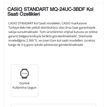
Lütfen aşağıdaki formu doldurunuz. Saatinizin metal
CASIO STANDART MQ-24UC-3BDF Kol
arka kapağına gravür tekniği ile formda belirtmiş
Saati Özellikleri
olduğunuz şekilde işlenecektir.
CASIO STANDART Kol Saati modelleri, CASIO markasının
Türkiye'deki tek yetkili distribütörü olan Ersa Saat garantisiyle
satışa sunulmaktadır. Tüm ürünlerimiz orijinal kutusu ve online
1. Satır
10
/ 10
garanti belgesi koduyla birlikte gönderilmektedir. Sitemizde
incelediğiniz 2.500 TL ve üzeri tüm kol saati modelleri, ücretsiz
kargo ile 3 iş günü içinde adresinize gönderilmektedir.
2. Satır
10
/ 10
3. Satır
10
/ 10
Lütfen font seçiniz
Günlük
Kullanıma Uygun
Ön İzleme
Kişiselleştir
Vazgeç