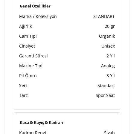
Kişiselleştirilmiş ürünlerin teslim süresi gravür işleme
Genel Özellikler
sebebi ile 1-2 iş günü uzamaktadır. Gravür İşlemi
Marka / Koleksiyon
STANDART
tamamlandıktan sonra siparişiniz kargoya verilecektir.
Kişiselleştirilmiş
iade ve değişim
Ağırlık
20 gr
ürünlerde
yapılamaz.
Cam Tipi
Organik
Cinsiyet
Unisex
Garanti Süresi
2 Yıl
Makine Tipi
Analog
Pil Ömrü
3 Yıl
Seri
Standart
Tarz
Spor Saat
Kasa & Kayış & Kadran
Kadran Rengi
Siyah