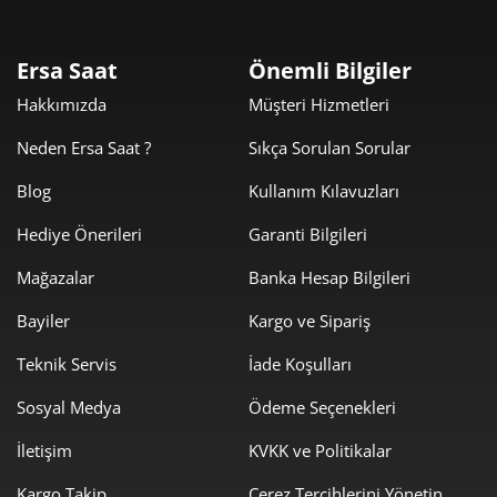
2
564,55 ₺
1.693,65 ₺
3
Ersa Saat
Önemli Bilgiler
431,89 ₺
1.727,55 ₺
Hakkımızda
Müşteri Hizmetleri
4
Neden Ersa Saat ?
Sıkça Sorulan Sorular
352,53 ₺
1.762,64 ₺
5
Blog
Kullanım Kılavuzları
299,90 ₺
1.799,39 ₺
6
Hediye Önerileri
Garanti Bilgileri
262,53 ₺
1.837,70 ₺
7
Mağazalar
Banka Hesap Bilgileri
234,71 ₺
1.877,68 ₺
8
Bayiler
Kargo ve Sipariş
213,24 ₺
1.919,20 ₺
9
Teknik Servis
İade Koşulları
Sosyal Medya
Ödeme Seçenekleri
İletişim
KVKK ve Politikalar
Kargo Takip
Çerez Tercihlerini Yönetin