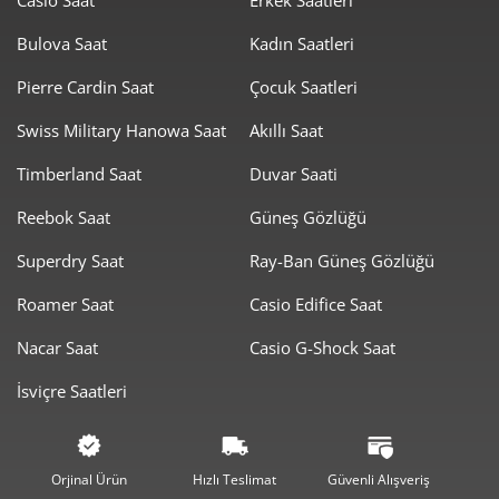
Bulova Saat
Kadın Saatleri
Pierre Cardin Saat
Çocuk Saatleri
Swiss Military Hanowa Saat
Akıllı Saat
Taksit
Taksit Tutarı
Toplam Tutar
Timberland Saat
Duvar Saati
1.614,05 ₺
1.614,05 ₺
Tek Çekim
Reebok Saat
Güneş Gözlüğü
807,03 ₺
1.614,05 ₺
2
Superdry Saat
Ray-Ban Güneş Gözlüğü
564,55 ₺
1.693,65 ₺
3
Roamer Saat
Casio Edifice Saat
431,89 ₺
1.727,55 ₺
4
Nacar Saat
Casio G-Shock Saat
İsviçre Saatleri
352,53 ₺
1.762,64 ₺
5
299,90 ₺
1.799,39 ₺
6
Orjinal Ürün
Hızlı Teslimat
Güvenli Alışveriş
262,53 ₺
1.837,70 ₺
7