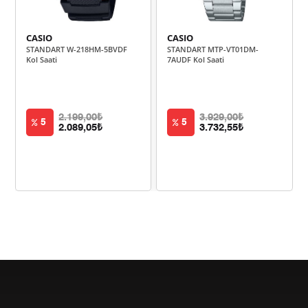
352,53 ₺
1.762,64 ₺
5
CASIO
CASIO
STANDART W-218HM-5BVDF
STANDART MTP-VT01DM-
299,90 ₺
1.799,39 ₺
6
Kol Saati
7AUDF Kol Saati
262,53 ₺
1.837,70 ₺
7
234,71 ₺
1.877,68 ₺
8
2.199,00₺
3.929,00₺
5
5
2.089,05₺
3.732,55₺
213,24 ₺
1.919,20 ₺
9
Taksit
Taksit Tutarı
Toplam Tutar
1.614,05 ₺
1.614,05 ₺
Tek Çekim
807,03 ₺
1.614,05 ₺