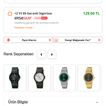
129,00 TL
+2 Yıl Ek Garanti Sigortası
Uzatılmış garanti ile ücretsiz onarım.
Detayları incele >
Fiyat Alarmı
Hangi Mağazada Var?
Renk Seçenekleri
Saatini Kişiselleştir
Ürün Bilgisi