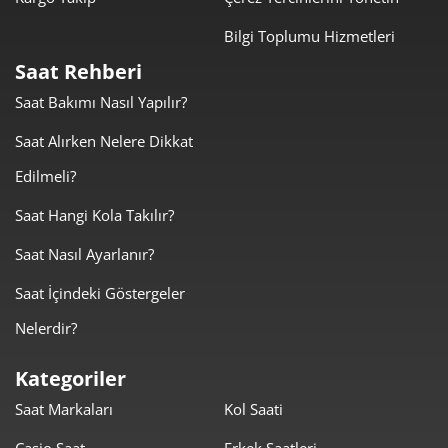
Taksit
Taksit Tutarı
Toplam Tutar
Bilgi Toplumu Hizmetleri
1.614,05 ₺
1.614,05 ₺
Tek Çekim
Saat Rehberi
Saat Bakımı Nasıl Yapılır?
807,03 ₺
1.614,05 ₺
2
Saat Alırken Nelere Dikkat
564,55 ₺
1.693,65 ₺
3
Edilmeli?
431,89 ₺
1.727,55 ₺
4
Saat Hangi Kola Takılır?
352,53 ₺
1.762,64 ₺
5
Saat Nasıl Ayarlanır?
299,90 ₺
1.799,39 ₺
6
Saat İçindeki Göstergeler
Nelerdir?
262,53 ₺
1.837,70 ₺
7
Kategoriler
234,71 ₺
1.877,68 ₺
8
Saat Markaları
Kol Saati
213,24 ₺
1.919,20 ₺
9
Casio Saat
Erkek Saatleri