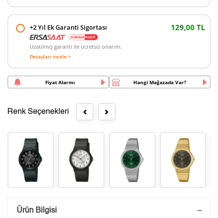
129,00 TL
+2 Yıl Ek Garanti Sigortası
Uzatılmış garanti ile ücretsiz onarım.
Detayları incele >
Fiyat Alarmı
Hangi Mağazada Var?
Renk Seçenekleri
Saatini Kişiselleştir
Ürün Bilgisi