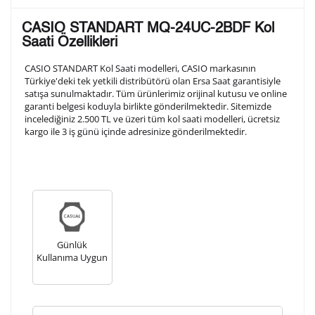
Lütfen aşağıdaki formu doldurunuz. Saatinizin metal
CASIO STANDART MQ-24UC-2BDF Kol
arka kapağına gravür tekniği ile formda belirtmiş
Saati Özellikleri
olduğunuz şekilde işlenecektir.
CASIO STANDART Kol Saati modelleri, CASIO markasının
Türkiye'deki tek yetkili distribütörü olan Ersa Saat garantisiyle
satışa sunulmaktadır. Tüm ürünlerimiz orijinal kutusu ve online
1. Satır
10
/ 10
garanti belgesi koduyla birlikte gönderilmektedir. Sitemizde
incelediğiniz 2.500 TL ve üzeri tüm kol saati modelleri, ücretsiz
kargo ile 3 iş günü içinde adresinize gönderilmektedir.
2. Satır
10
/ 10
3. Satır
10
/ 10
Lütfen font seçiniz
Günlük
Kullanıma Uygun
Ön İzleme
Kişiselleştir
Vazgeç