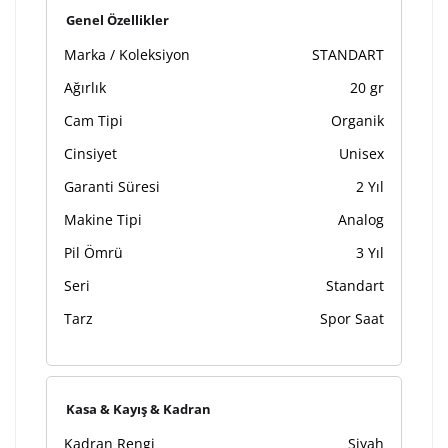
Kişiselleştirilmiş ürünlerin teslim süresi gravür işleme
Genel Özellikler
sebebi ile 1-2 iş günü uzamaktadır. Gravür İşlemi
Marka / Koleksiyon
STANDART
tamamlandıktan sonra siparişiniz kargoya verilecektir.
Kişiselleştirilmiş
iade ve değişim
Ağırlık
20 gr
ürünlerde
yapılamaz.
Cam Tipi
Organik
Cinsiyet
Unisex
Garanti Süresi
2 Yıl
Makine Tipi
Analog
Pil Ömrü
3 Yıl
Seri
Standart
Tarz
Spor Saat
Kasa & Kayış & Kadran
Kadran Rengi
Siyah