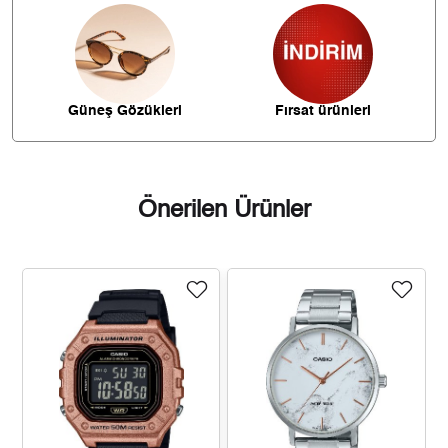
262,53 ₺
1.837,70 ₺
7
234,71 ₺
1.877,68 ₺
8
213,24 ₺
1.919,20 ₺
9
Güneş Gözükleri
Fırsat ürünleri
Önerilen Ürünler
Taksit
Taksit Tutarı
Toplam Tutar
1.614,05 ₺
1.614,05 ₺
Tek Çekim
807,03 ₺
1.614,05 ₺
2
564,55 ₺
1.693,65 ₺
3
431,89 ₺
1.727,55 ₺
4