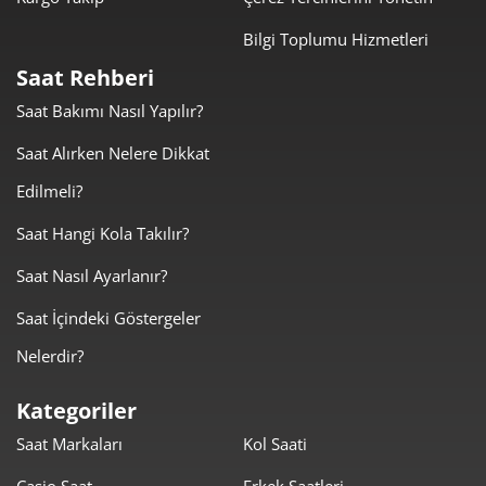
Taksit
Taksit Tutarı
Toplam Tutar
Bilgi Toplumu Hizmetleri
1.614,05 ₺
1.614,05 ₺
Tek Çekim
Saat Rehberi
Saat Bakımı Nasıl Yapılır?
807,03 ₺
1.614,05 ₺
2
Saat Alırken Nelere Dikkat
564,55 ₺
1.693,65 ₺
3
Edilmeli?
431,89 ₺
1.727,55 ₺
4
Saat Hangi Kola Takılır?
352,53 ₺
1.762,64 ₺
5
Saat Nasıl Ayarlanır?
299,90 ₺
1.799,39 ₺
6
Saat İçindeki Göstergeler
Nelerdir?
262,53 ₺
1.837,70 ₺
7
Kategoriler
234,71 ₺
1.877,68 ₺
8
Saat Markaları
Kol Saati
213,24 ₺
1.919,20 ₺
9
Casio Saat
Erkek Saatleri