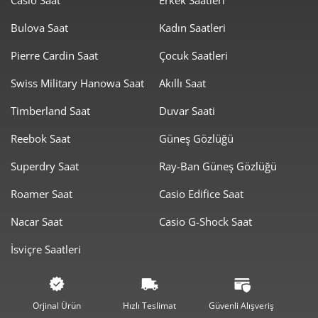
Bulova Saat
Kadın Saatleri
Pierre Cardin Saat
Çocuk Saatleri
Swiss Military Hanowa Saat
Akıllı Saat
Taksit
Taksit Tutarı
Toplam Tutar
Timberland Saat
Duvar Saati
1.614,05 ₺
1.614,05 ₺
Tek Çekim
Reebok Saat
Güneş Gözlüğü
807,03 ₺
1.614,05 ₺
2
Superdry Saat
Ray-Ban Güneş Gözlüğü
564,55 ₺
1.693,65 ₺
3
Roamer Saat
Casio Edifice Saat
431,89 ₺
1.727,55 ₺
4
Nacar Saat
Casio G-Shock Saat
İsviçre Saatleri
352,53 ₺
1.762,64 ₺
5
299,90 ₺
1.799,39 ₺
6
Orjinal Ürün
Hızlı Teslimat
Güvenli Alışveriş
262,53 ₺
1.837,70 ₺
7