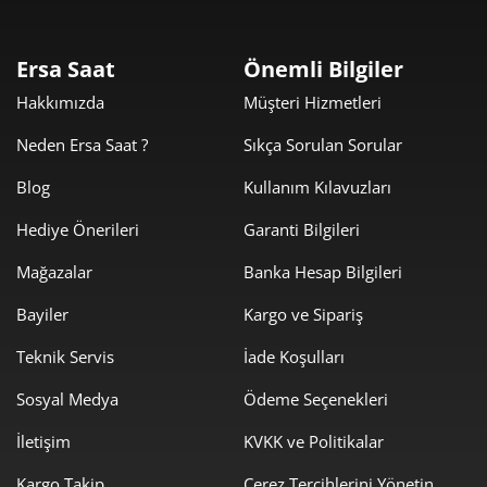
2
564,55 ₺
1.693,65 ₺
3
Ersa Saat
Önemli Bilgiler
431,89 ₺
1.727,55 ₺
Hakkımızda
Müşteri Hizmetleri
4
Neden Ersa Saat ?
Sıkça Sorulan Sorular
352,53 ₺
1.762,64 ₺
5
Blog
Kullanım Kılavuzları
299,90 ₺
1.799,39 ₺
6
Hediye Önerileri
Garanti Bilgileri
262,53 ₺
1.837,70 ₺
7
Mağazalar
Banka Hesap Bilgileri
234,71 ₺
1.877,68 ₺
8
Bayiler
Kargo ve Sipariş
213,24 ₺
1.919,20 ₺
9
Teknik Servis
İade Koşulları
Sosyal Medya
Ödeme Seçenekleri
İletişim
KVKK ve Politikalar
Kargo Takip
Çerez Tercihlerini Yönetin