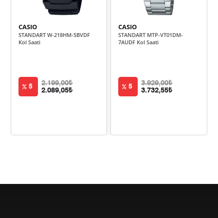
352,53 ₺
1.762,64 ₺
5
CASIO
CASIO
STANDART W-218HM-5BVDF
STANDART MTP-VT01DM-
299,90 ₺
1.799,39 ₺
6
Kol Saati
7AUDF Kol Saati
262,53 ₺
1.837,70 ₺
7
234,71 ₺
1.877,68 ₺
8
2.199,00₺
3.929,00₺
5
5
2.089,05₺
3.732,55₺
213,24 ₺
1.919,20 ₺
9
Taksit
Taksit Tutarı
Toplam Tutar
1.614,05 ₺
1.614,05 ₺
Tek Çekim
807,03 ₺
1.614,05 ₺