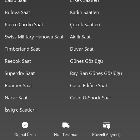
Bulova Saat
Kadın Saatleri
Pierre Cardin Saat
Çocuk Saatleri
Swiss Military Hanowa Saat
Akıllı Saat
Taksit
Taksit Tutarı
Toplam Tutar
Timberland Saat
Duvar Saati
1.120,05 ₺
1.120,05 ₺
Tek Çekim
Reebok Saat
Güneş Gözlüğü
560,03 ₺
1.120,05 ₺
2
Superdry Saat
Ray-Ban Güneş Gözlüğü
391,76 ₺
1.175,29 ₺
3
Roamer Saat
Casio Edifice Saat
299,70 ₺
1.198,81 ₺
4
Nacar Saat
Casio G-Shock Saat
İsviçre Saatleri
244,63 ₺
1.223,16 ₺
5
208,11 ₺
1.248,66 ₺
6
Orjinal Ürün
Hızlı Teslimat
Güvenli Alışveriş
182,18 ₺
1.275,25 ₺
7