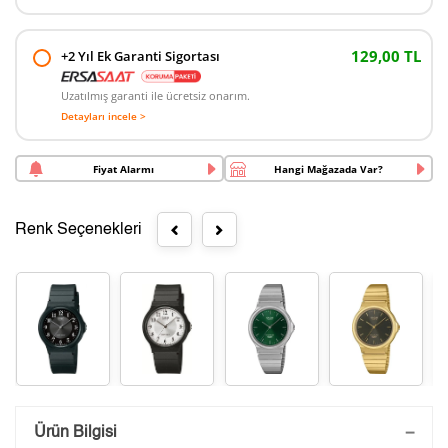
129,00 TL
+2 Yıl Ek Garanti Sigortası
Uzatılmış garanti ile ücretsiz onarım.
Detayları incele >
Fiyat Alarmı
Hangi Mağazada Var?
Renk Seçenekleri
Saatini Kişiselleştir
Ürün Bilgisi