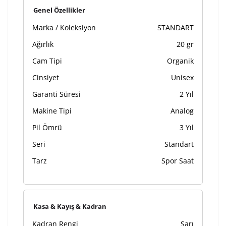
Kişiselleştirilmiş ürünlerin teslim süresi gravür işleme
Genel Özellikler
sebebi ile 1-2 iş günü uzamaktadır. Gravür İşlemi
Marka / Koleksiyon
STANDART
tamamlandıktan sonra siparişiniz kargoya verilecektir.
Kişiselleştirilmiş
iade ve değişim
Ağırlık
20 gr
ürünlerde
yapılamaz.
Cam Tipi
Organik
Cinsiyet
Unisex
Garanti Süresi
2 Yıl
Makine Tipi
Analog
Pil Ömrü
3 Yıl
Seri
Standart
Tarz
Spor Saat
Kasa & Kayış & Kadran
Kadran Rengi
Sarı