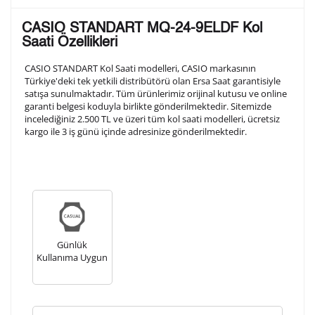
Lütfen aşağıdaki formu doldurunuz. Saatinizin metal
CASIO STANDART MQ-24-9ELDF Kol
arka kapağına gravür tekniği ile formda belirtmiş
Saati Özellikleri
olduğunuz şekilde işlenecektir.
CASIO STANDART Kol Saati modelleri, CASIO markasının
Türkiye'deki tek yetkili distribütörü olan Ersa Saat garantisiyle
satışa sunulmaktadır. Tüm ürünlerimiz orijinal kutusu ve online
1. Satır
10
/ 10
garanti belgesi koduyla birlikte gönderilmektedir. Sitemizde
incelediğiniz 2.500 TL ve üzeri tüm kol saati modelleri, ücretsiz
kargo ile 3 iş günü içinde adresinize gönderilmektedir.
2. Satır
10
/ 10
3. Satır
10
/ 10
Lütfen font seçiniz
Günlük
Kullanıma Uygun
Ön İzleme
Kişiselleştir
Vazgeç