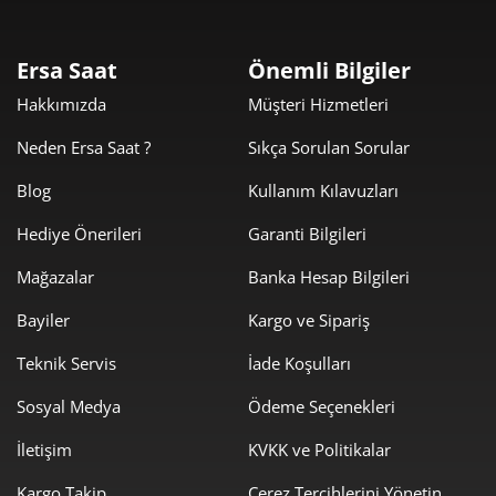
2
391,76 ₺
1.175,29 ₺
3
Ersa Saat
Önemli Bilgiler
299,70 ₺
1.198,81 ₺
Hakkımızda
Müşteri Hizmetleri
4
Neden Ersa Saat ?
Sıkça Sorulan Sorular
244,63 ₺
1.223,16 ₺
5
Blog
Kullanım Kılavuzları
208,11 ₺
1.248,66 ₺
6
Hediye Önerileri
Garanti Bilgileri
182,18 ₺
1.275,25 ₺
7
Mağazalar
Banka Hesap Bilgileri
162,87 ₺
1.302,99 ₺
8
Bayiler
Kargo ve Sipariş
147,98 ₺
1.331,81 ₺
9
Teknik Servis
İade Koşulları
Sosyal Medya
Ödeme Seçenekleri
İletişim
KVKK ve Politikalar
Kargo Takip
Çerez Tercihlerini Yönetin