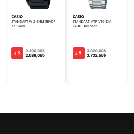
244,63 ₺
1.223,16 ₺
5
CASIO
CASIO
STANDART W-218HM-5BVDF
STANDART MTP-VT01DM-
208,11 ₺
1.248,66 ₺
6
Kol Saati
7AUDF Kol Saati
182,18 ₺
1.275,25 ₺
7
162,87 ₺
1.302,99 ₺
8
2.199,00₺
3.929,00₺
5
5
2.089,05₺
3.732,55₺
147,98 ₺
1.331,81 ₺
9
Taksit
Taksit Tutarı
Toplam Tutar
1.120,05 ₺
1.120,05 ₺
Tek Çekim
560,03 ₺
1.120,05 ₺