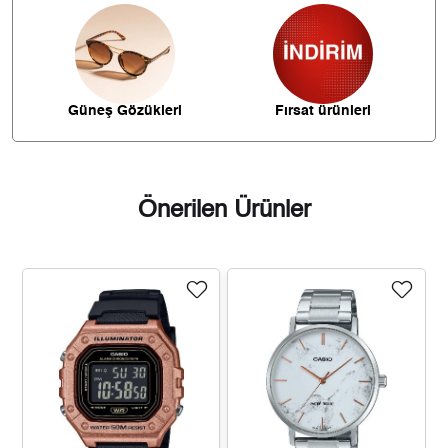
182,18 ₺
1.275,25 ₺
7
162,87 ₺
1.302,99 ₺
8
147,98 ₺
1.331,81 ₺
9
Güneş Gözükleri
Fırsat ürünleri
Önerilen Ürünler
Taksit
Taksit Tutarı
Toplam Tutar
1.120,05 ₺
1.120,05 ₺
Tek Çekim
560,03 ₺
1.120,05 ₺
2
391,76 ₺
1.175,29 ₺
3
299,70 ₺
1.198,81 ₺
4