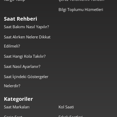
Taksit
Taksit Tutarı
Toplam Tutar
Bilgi Toplumu Hizmetleri
1.120,05 ₺
1.120,05 ₺
Tek Çekim
Saat Rehberi
Saat Bakımı Nasıl Yapılır?
560,03 ₺
1.120,05 ₺
2
Saat Alırken Nelere Dikkat
391,76 ₺
1.175,29 ₺
3
Edilmeli?
299,70 ₺
1.198,81 ₺
4
Saat Hangi Kola Takılır?
244,63 ₺
1.223,16 ₺
5
Saat Nasıl Ayarlanır?
208,11 ₺
1.248,66 ₺
6
Saat İçindeki Göstergeler
Nelerdir?
182,18 ₺
1.275,25 ₺
7
Kategoriler
162,87 ₺
1.302,99 ₺
8
Saat Markaları
Kol Saati
147,98 ₺
1.331,81 ₺
9
Casio Saat
Erkek Saatleri