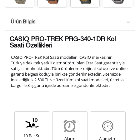
Saatini Kişiselleştir
Ürün Bilgisi
Lütfen aşağıdaki formu doldurunuz. Saatinizin metal
CASIO PRO-TREK PRG-340-1DR Kol
arka kapağına gravür tekniği ile formda belirtmiş
Saati Özellikleri
olduğunuz şekilde işlenecektir.
CASIO PRO-TREK Kol Saati modelleri, CASIO markasının
Türkiye'deki tek yetkili distribütörü olan Ersa Saat garantisiyle
satışa sunulmaktadır. Tüm ürünlerimiz orijinal kutusu ve online
1. Satır
10
/ 10
garanti belgesi koduyla birlikte gönderilmektedir. Sitemizde
incelediğiniz 2.500 TL ve üzeri tüm kol saati modelleri, ücretsiz
kargo ile 3 iş günü içinde adresinize gönderilmektedir.
2. Satır
10
/ 10
3. Satır
10
/ 10
Lütfen font seçiniz
10 Bar Su
Alarm
Altımetre