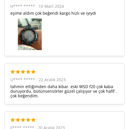
H**** ***** · 10 Mart 2024
3.888,18 ₺
19.440,92 ₺
5
eşime aldım çok beğendi kargo hızlı ve iyiydi
3.307,70 ₺
19.846,21 ₺
6
2.895,54 ₺
20.268,76 ₺
7
2.588,71 ₺
20.709,69 ₺
8
2.351,97 ₺
21.167,72 ₺
9
U**** ***** · 22 Aralık 2023
tahmin ettiğimden daha kibar. eski WSD f20 çok kaba
duruyordu. bütünsensörler güzel çalışıyor ve çok hafif .
çok beğendim.
Taksit
Taksit Tutarı
Toplam Tutar
17.802,05 ₺
17.802,05 ₺
Tek Çekim
F**** ***** · 20 Aralık 2023
8.901,03 ₺
17.802,05 ₺
2