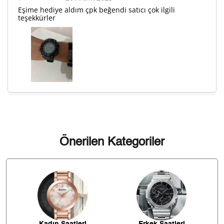
Eşime hediye aldım çpk beğendi satıcı çok ilgili
teşekkürler
6.226,67 ₺
18.680,01 ₺
3
4.763,47 ₺
19.053,89 ₺
4
3.888,18 ₺
19.440,92 ₺
5
3.307,70 ₺
19.846,21 ₺
6
2.895,54 ₺
20.268,76 ₺
7
2.588,71 ₺
20.709,69 ₺
8
Önerilen Kategoriler
2.351,97 ₺
21.167,72 ₺
9