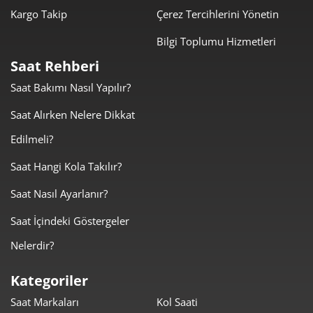
3.888,18 ₺
19.440,92 ₺
5
Kargo Takip
Çerez Tercihlerini Yönetin
3.307,70 ₺
19.846,21 ₺
6
Bilgi Toplumu Hizmetleri
Saat Rehberi
2.895,54 ₺
20.268,76 ₺
7
Saat Bakımı Nasıl Yapılır?
2.588,71 ₺
20.709,69 ₺
8
Saat Alırken Nelere Dikkat
2.351,97 ₺
21.167,72 ₺
9
Edilmeli?
Saat Hangi Kola Takılır?
Saat Nasıl Ayarlanır?
Saat İçindeki Göstergeler
Taksit
Taksit Tutarı
Toplam Tutar
Nelerdir?
17.802,05 ₺
17.802,05 ₺
Tek Çekim
Kategoriler
Saat Markaları
Kol Saati
8.901,03 ₺
17.802,05 ₺
2