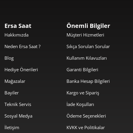
2.588,71 ₺
20.709,69 ₺
8
Ersa Saat
Önemli Bilgiler
2.351,97 ₺
21.167,72 ₺
9
Hakkımızda
Müşteri Hizmetleri
Neden Ersa Saat ?
Sıkça Sorulan Sorular
Blog
Kullanım Kılavuzları
Taksit
Taksit Tutarı
Toplam Tutar
Hediye Önerileri
Garanti Bilgileri
Mağazalar
Banka Hesap Bilgileri
17.802,05 ₺
17.802,05 ₺
Tek Çekim
Bayiler
Kargo ve Sipariş
8.901,03 ₺
17.802,05 ₺
2
Teknik Servis
İade Koşulları
6.226,67 ₺
18.680,01 ₺
3
Sosyal Medya
Ödeme Seçenekleri
4.763,47 ₺
19.053,89 ₺
4
İletişim
KVKK ve Politikalar