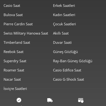
Casio Saat
Erkek Saatleri
6.226,67 ₺
18.680,01 ₺
3
Bulova Saat
Kadın Saatleri
4.763,47 ₺
19.053,89 ₺
4
Pierre Cardin Saat
Çocuk Saatleri
3.888,18 ₺
19.440,92 ₺
5
Swiss Military Hanowa Saat
Akıllı Saat
3.307,70 ₺
19.846,21 ₺
6
Timberland Saat
Duvar Saati
2.895,54 ₺
20.268,76 ₺
7
Reebok Saat
Güneş Gözlüğü
2.588,71 ₺
20.709,69 ₺
8
Superdry Saat
Ray-Ban Güneş Gözlüğü
Roamer Saat
Casio Edifice Saat
2.351,97 ₺
21.167,72 ₺
9
Nacar Saat
Casio G-Shock Saat
İsviçre Saatleri
Taksit
Taksit Tutarı
Toplam Tutar