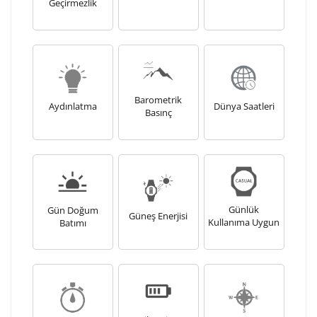
Geçirmezlik
Ön İzleme
Kişiselleştir
Vazgeç
Kişiselleştirilmiş ürünlerin teslim süresi gravür işleme
sebebi ile 1-2 iş günü uzamaktadır. Gravür İşlemi
Barometrik
tamamlandıktan sonra siparişiniz kargoya verilecektir.
Aydınlatma
Dünya Saatleri
Basınç
Kişiselleştirilmiş
iade ve değişim
ürünlerde
yapılamaz.
Günlük
Gün Doğum
Güneş Enerjisi
Kullanıma Uygun
Batımı