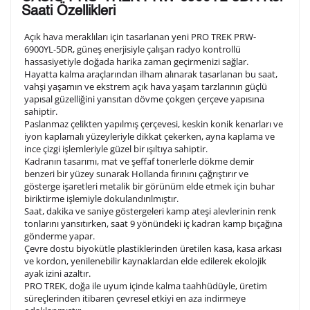
Saati Özellikleri
olduğunuz şekilde işlenecektir.
Açık hava meraklıları için tasarlanan yeni PRO TREK PRW-
6900YL-5DR, güneş enerjisiyle çalışan radyo kontrollü
hassasiyetiyle doğada harika zaman geçirmenizi sağlar.
1. Satır
10
/ 10
Hayatta kalma araçlarından ilham alınarak tasarlanan bu saat,
vahşi yaşamın ve ekstrem açık hava yaşam tarzlarının güçlü
yapısal güzelliğini yansıtan dövme çokgen çerçeve yapısına
2. Satır
sahiptir.
10
/ 10
Paslanmaz çelikten yapılmış çerçevesi, keskin konik kenarları ve
iyon kaplamalı yüzeyleriyle dikkat çekerken, ayna kaplama ve
ince çizgi işlemleriyle güzel bir ışıltıya sahiptir.
3. Satır
10
/ 10
Kadranın tasarımı, mat ve şeffaf tonerlerle dökme demir
benzeri bir yüzey sunarak Hollanda fırınını çağrıştırır ve
gösterge işaretleri metalik bir görünüm elde etmek için buhar
Lütfen font seçiniz
biriktirme işlemiyle dokulandırılmıştır.
Saat, dakika ve saniye göstergeleri kamp ateşi alevlerinin renk
tonlarını yansıtırken, saat 9 yönündeki iç kadran kamp bıçağına
gönderme yapar.
Ön İzleme
Kişiselleştir
Vazgeç
Çevre dostu biyokütle plastiklerinden üretilen kasa, kasa arkası
ve kordon, yenilenebilir kaynaklardan elde edilerek ekolojik
ayak izini azaltır.
PRO TREK, doğa ile uyum içinde kalma taahhüdüyle, üretim
Kişiselleştirilmiş ürünlerin teslim süresi gravür işleme
süreçlerinden itibaren çevresel etkiyi en aza indirmeye
sebebi ile 1-2 iş günü uzamaktadır. Gravür İşlemi