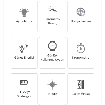
Barometrik
Aydınlatma
Dünya Saatleri
Basınç
Günlük
Güneş Enerjisi
Kronometre
Kullanıma Uygun
Pil Seviye
Pusula
Rakım Ölçum
Göstergesi