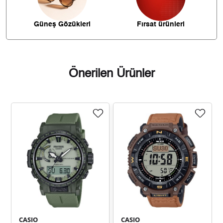
3.699,17 ₺
33.292,51 ₺
9
Güneş Gözükleri
Fırsat ürünleri
Önerilen Ürünler
Taksit
Taksit Tutarı
Toplam Tutar
27.999,00 ₺
27.999,00 ₺
Tek Çekim
13.999,50 ₺
27.999,00 ₺
2
9.793,28 ₺
29.379,85 ₺
3
7.491,97 ₺
29.967,89 ₺
4
6.115,32 ₺
30.576,61 ₺
5
CASIO
CASIO