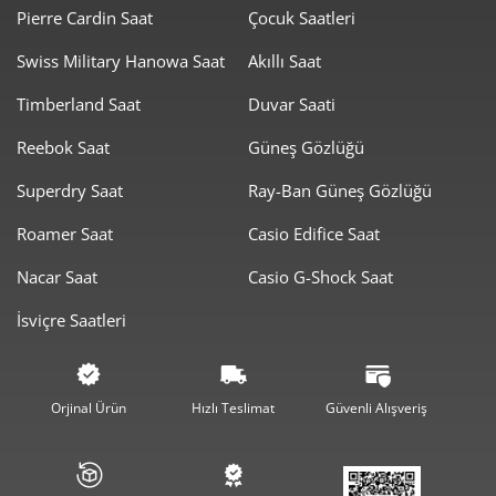
Pierre Cardin Saat
Çocuk Saatleri
Swiss Military Hanowa Saat
Akıllı Saat
Taksit
Taksit Tutarı
Toplam Tutar
Timberland Saat
Duvar Saati
27.999,00 ₺
27.999,00 ₺
Tek Çekim
Reebok Saat
Güneş Gözlüğü
13.999,50 ₺
27.999,00 ₺
2
Superdry Saat
Ray-Ban Güneş Gözlüğü
9.793,28 ₺
29.379,85 ₺
3
Roamer Saat
Casio Edifice Saat
7.491,97 ₺
29.967,89 ₺
4
Nacar Saat
Casio G-Shock Saat
İsviçre Saatleri
6.115,32 ₺
30.576,61 ₺
5
5.202,34 ₺
31.214,05 ₺
6
Orjinal Ürün
Hızlı Teslimat
Güvenli Alışveriş
4.554,09 ₺
31.878,63 ₺
7
4.071,52 ₺
32.572,13 ₺
8