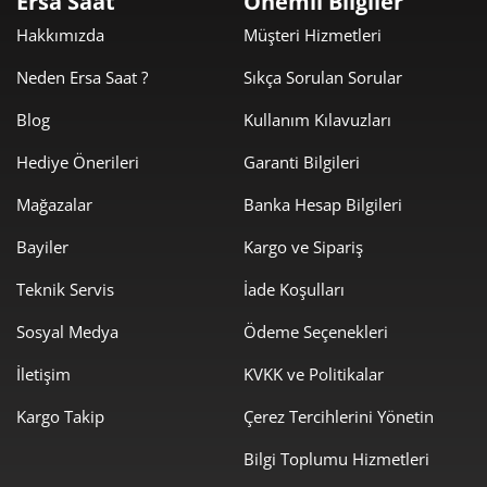
Ersa Saat
Önemli Bilgiler
7.491,97 ₺
29.967,89 ₺
Hakkımızda
Müşteri Hizmetleri
4
Neden Ersa Saat ?
Sıkça Sorulan Sorular
6.115,32 ₺
30.576,61 ₺
5
Blog
Kullanım Kılavuzları
5.202,34 ₺
31.214,05 ₺
6
Hediye Önerileri
Garanti Bilgileri
4.554,09 ₺
31.878,63 ₺
7
Mağazalar
Banka Hesap Bilgileri
4.071,52 ₺
32.572,13 ₺
8
Bayiler
Kargo ve Sipariş
3.699,17 ₺
33.292,51 ₺
9
Teknik Servis
İade Koşulları
Sosyal Medya
Ödeme Seçenekleri
İletişim
KVKK ve Politikalar
Kargo Takip
Çerez Tercihlerini Yönetin
Taksit
Taksit Tutarı
Toplam Tutar
Bilgi Toplumu Hizmetleri
27.999,00 ₺
27.999,00 ₺