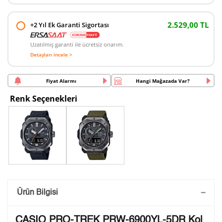
2.529,00 TL
+2 Yıl Ek Garanti Sigortası
Uzatılmış garanti ile ücretsiz onarım.
Detayları incele >
Fiyat Alarmı
Hangi Mağazada Var?
Renk Seçenekleri
Saatini Kişiselleştir
Ürün Bilgisi
Lütfen aşağıdaki formu doldurunuz. Saatinizin metal
CASIO PRO-TREK PRW-6900YL-5DR Kol
arka kapağına gravür tekniği ile formda belirtmiş