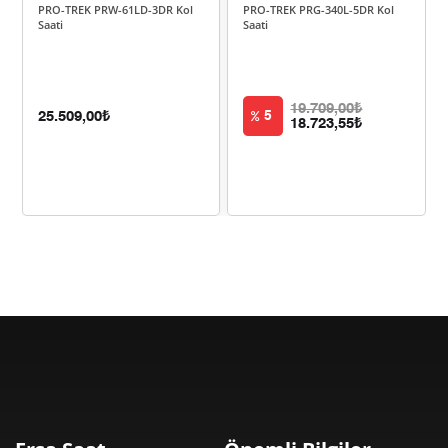
PRO-TREK PRW-61LD-3DR Kol
PRO-TREK PRG-340L-5DR Kol
5.202,34 ₺
31.214,05 ₺
6
Saati
Saati
4.554,09 ₺
31.878,63 ₺
7
4.071,52 ₺
32.572,13 ₺
8
19.709,00₺
25.509,00₺
5
18.723,55₺
3.699,17 ₺
33.292,51 ₺
9
Taksit
Taksit Tutarı
Toplam Tutar
27.999,00 ₺
27.999,00 ₺
Tek Çekim
13.999,50 ₺
27.999,00 ₺
2
9.793,28 ₺
29.379,85 ₺
3