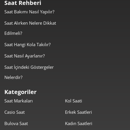
Tek Çekim
Saat Rehberi
Saat Bakımı Nasıl Yapılır?
13.999,50 ₺
27.999,00 ₺
2
Saat Alırken Nelere Dikkat
9.793,28 ₺
29.379,85 ₺
3
Edilmeli?
7.491,97 ₺
29.967,89 ₺
4
Saat Hangi Kola Takılır?
6.115,32 ₺
30.576,61 ₺
5
Saat Nasıl Ayarlanır?
5.202,34 ₺
31.214,05 ₺
6
Saat İçindeki Göstergeler
Nelerdir?
4.554,09 ₺
31.878,63 ₺
7
Kategoriler
4.071,52 ₺
32.572,13 ₺
8
Saat Markaları
Kol Saati
3.699,17 ₺
33.292,51 ₺
9
Casio Saat
Erkek Saatleri
Bulova Saat
Kadın Saatleri