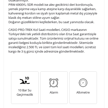
odaklanmıştır.
tamamlandıktan sonra siparişiniz kargoya verilecektir.
PRW-6900YL-5DR modeli ise alev geciktirici deri kordonuyla,
Kişiselleştirilmiş
iade ve değişim
yemek pişirme veya kamp ateşine karşı dayanıklılık sağlarken,
ürünlerde
yapılamaz.
kahverengi kordon ve siyah iyon kaplamalı metal dış yüzeyiyle
klasik dış mekan stiline uyum sağlar.
Doğanın güzelliklerini keşfederken, bu saat yanınızda olacak.
CASIO PRO-TREK Kol Saati modelleri, CASIO markasının
Türkiye'deki tek yetkili distribütörü olan Ersa Saat garantisiyle
satışa sunulmaktadır. Tüm ürünlerimiz orijinal kutusu ve online
garanti belgesi koduyla birlikte gönderilmektedir. Sitemizde
incelediğiniz 2.500 TL ve üzeri tüm kol saati modelleri, ücretsiz
kargo ile 3 iş günü içinde adresinize gönderilmektedir.
10 Bar Su
Alarm
Altımetre
Geçirmezlik