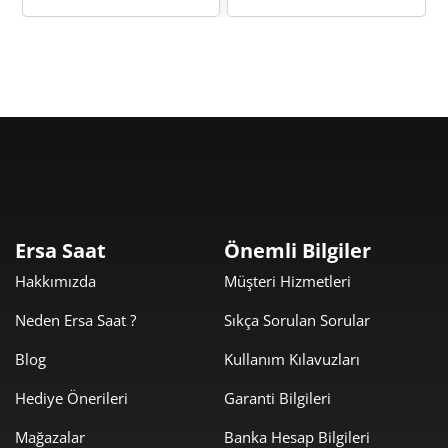
8
147,98 ₺
1.331,81 ₺
9
Taksit
Taksit Tutarı
Toplam Tutar
1.120,05 ₺
1.120,05 ₺
Tek Çekim
Ersa Saat
Önemli Bilgiler
Hakkımızda
Müşteri Hizmetleri
560,03 ₺
1.120,05 ₺
2
Neden Ersa Saat ?
Sıkça Sorulan Sorular
391,76 ₺
1.175,29 ₺
3
Blog
Kullanım Kılavuzları
299,70 ₺
1.198,81 ₺
4
Hediye Önerileri
Garanti Bilgileri
244,63 ₺
1.223,16 ₺
5
Mağazalar
Banka Hesap Bilgileri