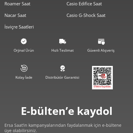
1.120,05 ₺
1.120,05 ₺
Roamer Saat
Casio Edifice Saat
Tek Çekim
Nacar Saat
Casio G-Shock Saat
560,03 ₺
1.120,05 ₺
2
İsviçre Saatleri
391,76 ₺
1.175,29 ₺
3
299,70 ₺
1.198,81 ₺
4
Orjinal Ürün
Hızlı Teslimat
Güvenli Alışveriş
244,63 ₺
1.223,16 ₺
5
208,11 ₺
1.248,66 ₺
6
Kolay İade
Distribütör Garantisi
182,18 ₺
1.275,25 ₺
7
162,87 ₺
1.302,99 ₺
8
E-bülten’e kaydol
147,98 ₺
1.331,81 ₺
9
Ersa Saat’in kampanyalarından faydalanmak için e-bültene
üye olabilirsiniz.