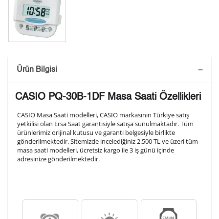
Saatini Kişiselleştir
Ürün Bilgisi
Lütfen aşağıdaki formu doldurunuz. Saatinizin metal
CASIO PQ-30B-1DF Masa Saati Özellikleri
arka kapağına gravür tekniği ile formda belirtmiş
olduğunuz şekilde işlenecektir.
CASIO Masa Saati modelleri, CASIO markasının Türkiye satış
yetkilisi olan Ersa Saat garantisiyle satışa sunulmaktadır. Tüm
ürünlerimiz orijinal kutusu ve garanti belgesiyle birlikte
gönderilmektedir. Sitemizde incelediğiniz 2.500 TL ve üzeri tüm
1. Satır
10
/ 10
masa saati modelleri, ücretsiz kargo ile 3 iş günü içinde
adresinize gönderilmektedir.
2. Satır
10
/ 10
3. Satır
10
/ 10