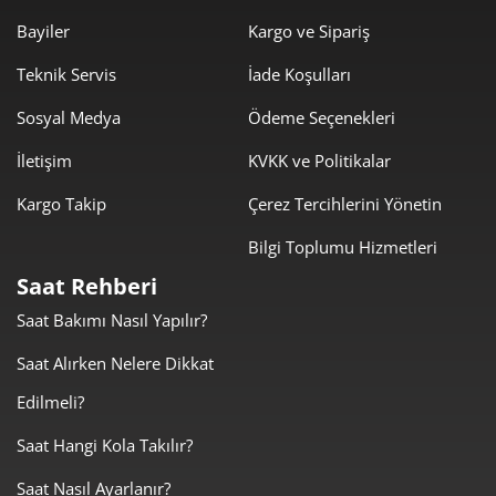
208,11 ₺
1.248,66 ₺
6
Bayiler
Kargo ve Sipariş
182,18 ₺
1.275,25 ₺
Teknik Servis
İade Koşulları
7
Sosyal Medya
Ödeme Seçenekleri
162,87 ₺
1.302,99 ₺
8
İletişim
KVKK ve Politikalar
147,98 ₺
1.331,81 ₺
9
Kargo Takip
Çerez Tercihlerini Yönetin
Bilgi Toplumu Hizmetleri
Saat Rehberi
Saat Bakımı Nasıl Yapılır?
Taksit
Taksit Tutarı
Toplam Tutar
Saat Alırken Nelere Dikkat
1.120,05 ₺
1.120,05 ₺
Tek Çekim
Edilmeli?
560,03 ₺
1.120,05 ₺
2
Saat Hangi Kola Takılır?
Saat Nasıl Ayarlanır?
391,76 ₺
1.175,29 ₺
3