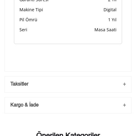
Makine Tipi
Digital
Pil Ömrü
1 Yıl
Seri
Masa Saati
Taksitler
Kargo & İade
Kargo ve Sipariş
Taksit
Taksit Tutarı
Toplam Tutar
- Sipariş gönderimi 3 iş günü içerisinde yapılmaktadır. Resmi