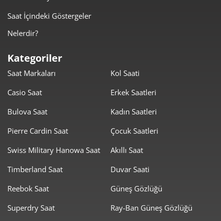
Saat İçindeki Göstergeler
299,70 ₺
1.198,81 ₺
4
Nelerdir?
244,63 ₺
1.223,16 ₺
5
Kategoriler
208,11 ₺
1.248,66 ₺
6
Saat Markaları
Kol Saati
182,18 ₺
1.275,25 ₺
7
Casio Saat
Erkek Saatleri
162,87 ₺
1.302,99 ₺
8
Bulova Saat
Kadın Saatleri
147,98 ₺
1.331,81 ₺
Pierre Cardin Saat
Çocuk Saatleri
9
Swiss Military Hanowa Saat
Akıllı Saat
Timberland Saat
Duvar Saati
Reebok Saat
Güneş Gözlüğü
Taksit
Taksit Tutarı
Toplam Tutar
Superdry Saat
Ray-Ban Güneş Gözlüğü