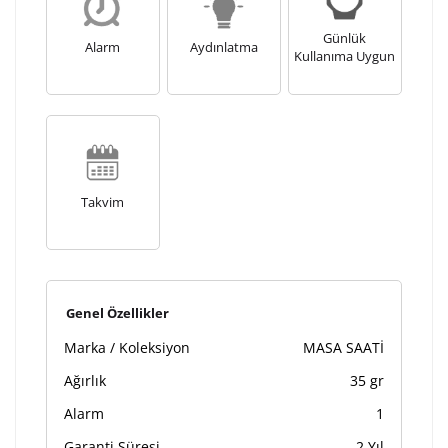
Lütfen font seçiniz
Günlük
Alarm
Aydınlatma
Kullanıma Uygun
Ön İzleme
Kişiselleştir
Vazgeç
Kişiselleştirilmiş ürünlerin teslim süresi gravür işleme
sebebi ile 1-2 iş günü uzamaktadır. Gravür İşlemi
Takvim
tamamlandıktan sonra siparişiniz kargoya verilecektir.
Kişiselleştirilmiş
iade ve değişim
ürünlerde
yapılamaz.
Genel Özellikler
Marka / Koleksiyon
MASA SAATİ
Ağırlık
35 gr
Alarm
1
Garanti Süresi
2 Yıl