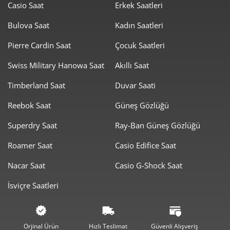
Casio Saat
Erkek Saatleri
818,55 ₺
6.548,39 ₺
8
Bulova Saat
Kadın Saatleri
743,69 ₺
6.693,22 ₺
9
Pierre Cardin Saat
Çocuk Saatleri
Swiss Military Hanowa Saat
Akıllı Saat
Timberland Saat
Duvar Saati
Reebok Saat
Güneş Gözlüğü
Taksit
Taksit Tutarı
Toplam Tutar
Superdry Saat
Ray-Ban Güneş Gözlüğü
5.629,00 ₺
5.629,00 ₺
Tek Çekim
Roamer Saat
Casio Edifice Saat
2.814,50 ₺
5.629,00 ₺
2
Nacar Saat
Casio G-Shock Saat
1.968,87 ₺
5.906,61 ₺
3
İsviçre Saatleri
1.506,21 ₺
6.024,83 ₺
4
1.229,44 ₺
6.147,21 ₺
5
Orjinal Ürün
Hızlı Teslimat
Güvenli Alışveriş