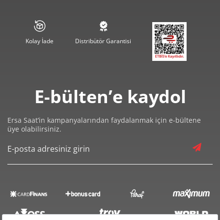
1.045,89 ₺
6.275,36 ₺
6
915,57 ₺
6.408,97 ₺
7
Kolay İade
Distribütör Garantisi
818,55 ₺
6.548,39 ₺
8
743,69 ₺
6.693,22 ₺
9
E-bülten’e kaydol
Ersa Saat’in kampanyalarından faydalanmak için e-bültene
üye olabilirsiniz.
Taksit
Taksit Tutarı
Toplam Tutar
5.629,00 ₺
5.629,00 ₺
Tek Çekim
2.814,50 ₺
5.629,00 ₺
2
1.968,87 ₺
5.906,61 ₺