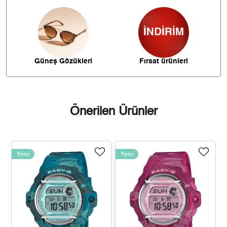
1.045,89 ₺
6.275,36 ₺
6
915,57 ₺
6.408,97 ₺
7
Güneş Gözükleri
Fırsat ürünleri
818,55 ₺
6.548,39 ₺
8
743,69 ₺
6.693,22 ₺
9
Önerilen Ürünler
Yeni
Yeni
Taksit
Taksit Tutarı
Toplam Tutar
5.629,00 ₺
5.629,00 ₺
Tek Çekim
2.814,50 ₺
5.629,00 ₺
2