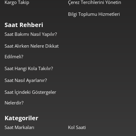
Kargo Takip
Çerez Tercihlerini Yönetin
Bilgi Toplumu Hizmetleri
Saat Rehberi
Taksit
Taksit Tutarı
Toplam Tutar
Saat Bakımı Nasıl Yapılır?
5.629,00 ₺
5.629,00 ₺
Tek Çekim
Saat Alırken Nelere Dikkat
Edilmeli?
2.814,50 ₺
5.629,00 ₺
2
Saat Hangi Kola Takılır?
1.968,87 ₺
5.906,61 ₺
3
Saat Nasıl Ayarlanır?
1.506,21 ₺
6.024,83 ₺
4
Saat İçindeki Göstergeler
1.229,44 ₺
6.147,21 ₺
5
Nelerdir?
1.045,89 ₺
6.275,36 ₺
6
Kategoriler
915,57 ₺
6.408,97 ₺
7
Saat Markaları
Kol Saati