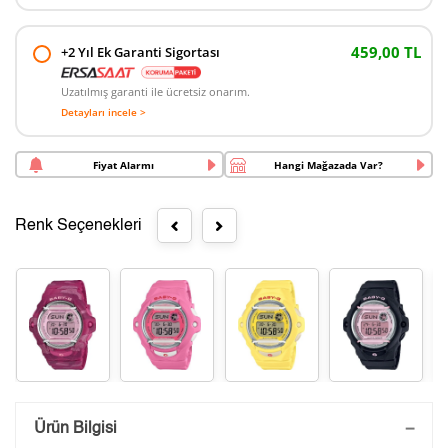
459,00 TL
+2 Yıl Ek Garanti Sigortası
Uzatılmış garanti ile ücretsiz onarım.
Detayları incele >
Fiyat Alarmı
Hangi Mağazada Var?
Renk Seçenekleri
Saatini Kişiselleştir
Ürün Bilgisi