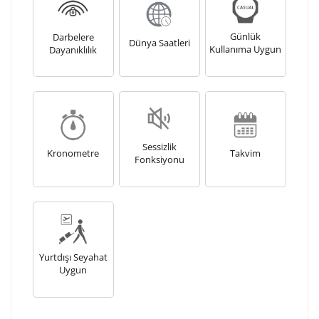
Kişiselleştirilmiş ürünlerin teslim süresi gravür işleme
sebebi ile 1-2 iş günü uzamaktadır. Gravür İşlemi
Günlük
Darbelere
tamamlandıktan sonra siparişiniz kargoya verilecektir.
Dünya Saatleri
Kullanıma Uygun
Dayanıklılık
Kişiselleştirilmiş
iade ve değişim
ürünlerde
yapılamaz.
Sessizlik
Kronometre
Takvim
Fonksiyonu
Yurtdışı Seyahat
Uygun