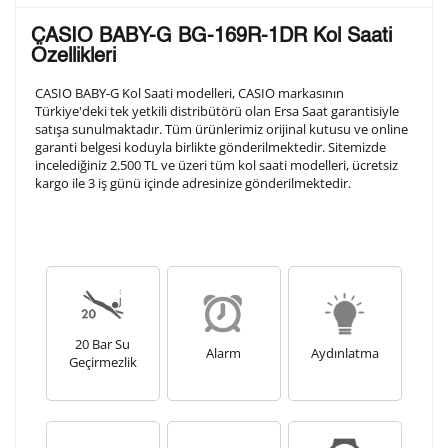
Lütfen aşağıdaki formu doldurunuz. Saatinizin metal
CASIO BABY-G BG-169R-1DR Kol Saati
arka kapağına gravür tekniği ile formda belirtmiş
Özellikleri
olduğunuz şekilde işlenecektir.
CASIO BABY-G Kol Saati modelleri, CASIO markasının
Türkiye'deki tek yetkili distribütörü olan Ersa Saat garantisiyle
satışa sunulmaktadır. Tüm ürünlerimiz orijinal kutusu ve online
1. Satır
10
/ 10
garanti belgesi koduyla birlikte gönderilmektedir. Sitemizde
incelediğiniz 2.500 TL ve üzeri tüm kol saati modelleri, ücretsiz
kargo ile 3 iş günü içinde adresinize gönderilmektedir.
2. Satır
10
/ 10
3. Satır
10
/ 10
Lütfen font seçiniz
20 Bar Su
Alarm
Aydınlatma
Geçirmezlik
Ön İzleme
Kişiselleştir
Vazgeç