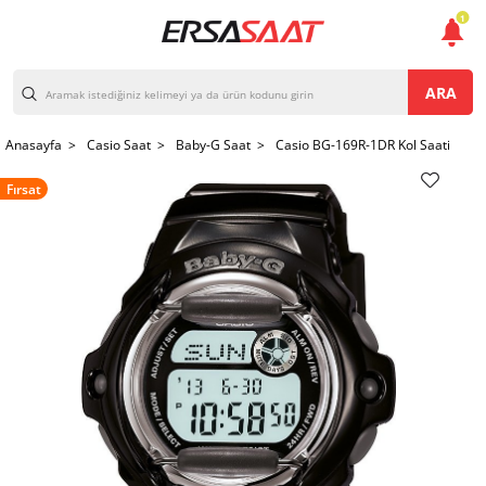
1
ARA
Anasayfa >
Casio Saat >
Baby-G Saat >
Casio BG-169R-1DR Kol Saati
Fırsat