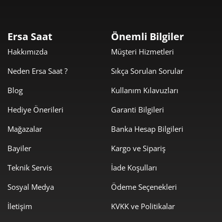
5.629,00 ₺
5.629,00 ₺
Tek Çekim
Ersa Saat
Önemli Bilgiler
2.814,50 ₺
5.629,00 ₺
2
Hakkımızda
Müşteri Hizmetleri
1.968,87 ₺
5.906,61 ₺
3
Neden Ersa Saat ?
Sıkça Sorulan Sorular
1.506,21 ₺
6.024,83 ₺
4
Blog
Kullanım Kılavuzları
1.229,44 ₺
6.147,21 ₺
5
Hediye Önerileri
Garanti Bilgileri
Mağazalar
Banka Hesap Bilgileri
1.045,89 ₺
6.275,36 ₺
6
Bayiler
Kargo ve Sipariş
915,57 ₺
6.408,97 ₺
7
Teknik Servis
İade Koşulları
818,55 ₺
6.548,39 ₺
8
Sosyal Medya
Ödeme Seçenekleri
743,69 ₺
6.693,22 ₺
9
İletişim
KVKK ve Politikalar