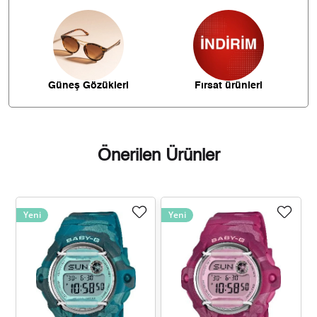
1.867,34 ₺
11.204,07 ₺
6
1.634,66 ₺
11.442,62 ₺
7
Güneş Gözükleri
Fırsat ürünleri
1.461,44 ₺
11.691,54 ₺
8
1.327,79 ₺
11.950,12 ₺
9
Önerilen Ürünler
Yeni
Yeni
Taksit
Taksit Tutarı
Toplam Tutar
10.050,05 ₺
10.050,05 ₺
Tek Çekim
5.025,03 ₺
10.050,05 ₺
2