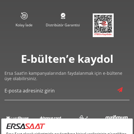
1.867,34 ₺
11.204,07 ₺
6
1.634,66 ₺
11.442,62 ₺
7
Kolay İade
Distribütör Garantisi
1.461,44 ₺
11.691,54 ₺
8
1.327,79 ₺
11.950,12 ₺
9
E-bülten’e kaydol
Ersa Saat’in kampanyalarından faydalanmak için e-bültene
üye olabilirsiniz.
Taksit
Taksit Tutarı
Toplam Tutar
10.050,05 ₺
10.050,05 ₺
Tek Çekim
5.025,03 ₺
10.050,05 ₺
2
3.515,23 ₺
10.545,70 ₺