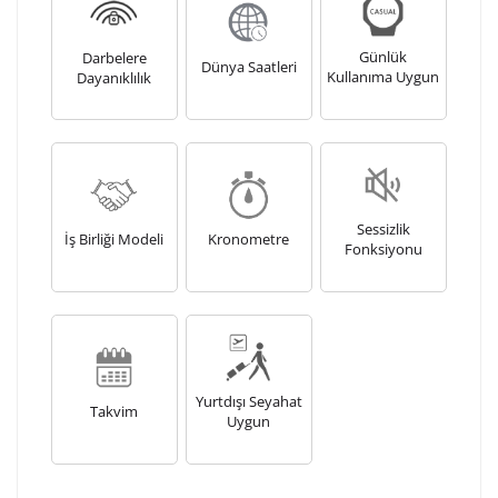
Kişiselleştirilmiş ürünlerin teslim süresi gravür işleme
sebebi ile 1-2 iş günü uzamaktadır. Gravür İşlemi
Günlük
Darbelere
tamamlandıktan sonra siparişiniz kargoya verilecektir.
Dünya Saatleri
Kullanıma Uygun
Dayanıklılık
Kişiselleştirilmiş
iade ve değişim
ürünlerde
yapılamaz.
Sessizlik
İş Birliği Modeli
Kronometre
Fonksiyonu
Yurtdışı Seyahat
Takvim
Uygun