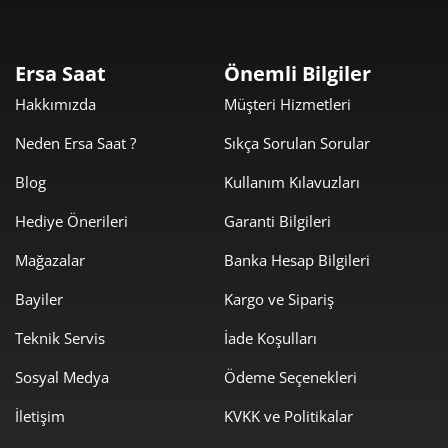
10.050,05 ₺
10.050,05 ₺
Tek Çekim
Ersa Saat
Önemli Bilgiler
5.025,03 ₺
10.050,05 ₺
2
Hakkımızda
Müşteri Hizmetleri
3.515,23 ₺
10.545,70 ₺
3
Neden Ersa Saat ?
Sıkça Sorulan Sorular
2.689,19 ₺
10.756,77 ₺
4
Blog
Kullanım Kılavuzları
2.195,05 ₺
10.975,26 ₺
5
Hediye Önerileri
Garanti Bilgileri
Mağazalar
Banka Hesap Bilgileri
1.867,34 ₺
11.204,07 ₺
6
Bayiler
Kargo ve Sipariş
1.634,66 ₺
11.442,62 ₺
7
Teknik Servis
İade Koşulları
1.461,44 ₺
11.691,54 ₺
8
Sosyal Medya
Ödeme Seçenekleri
1.327,79 ₺
11.950,12 ₺
9
İletişim
KVKK ve Politikalar