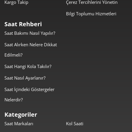
Kargo Takip
Çerez Tercihlerini Yönetin
Bilgi Toplumu Hizmetleri
Saat Rehberi
Taksit
Taksit Tutarı
Toplam Tutar
Saat Bakımı Nasıl Yapılır?
10.050,05 ₺
10.050,05 ₺
Tek Çekim
Saat Alırken Nelere Dikkat
Edilmeli?
5.025,03 ₺
10.050,05 ₺
2
Saat Hangi Kola Takılır?
3.515,23 ₺
10.545,70 ₺
3
Saat Nasıl Ayarlanır?
2.689,19 ₺
10.756,77 ₺
4
Saat İçindeki Göstergeler
2.195,05 ₺
10.975,26 ₺
5
Nelerdir?
1.867,34 ₺
11.204,07 ₺
6
Kategoriler
1.634,66 ₺
11.442,62 ₺
7
Saat Markaları
Kol Saati