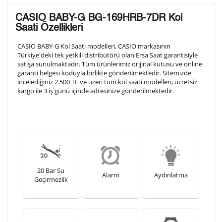
Lütfen aşağıdaki formu doldurunuz. Saatinizin metal
CASIO BABY-G BG-169HRB-7DR Kol
arka kapağına gravür tekniği ile formda belirtmiş
Saati Özellikleri
olduğunuz şekilde işlenecektir.
CASIO BABY-G Kol Saati modelleri, CASIO markasının
Türkiye'deki tek yetkili distribütörü olan Ersa Saat garantisiyle
satışa sunulmaktadır. Tüm ürünlerimiz orijinal kutusu ve online
1. Satır
10
/ 10
garanti belgesi koduyla birlikte gönderilmektedir. Sitemizde
incelediğiniz 2.500 TL ve üzeri tüm kol saati modelleri, ücretsiz
kargo ile 3 iş günü içinde adresinize gönderilmektedir.
2. Satır
10
/ 10
3. Satır
10
/ 10
Lütfen font seçiniz
20 Bar Su
Alarm
Aydınlatma
Geçirmezlik
Ön İzleme
Kişiselleştir
Vazgeç