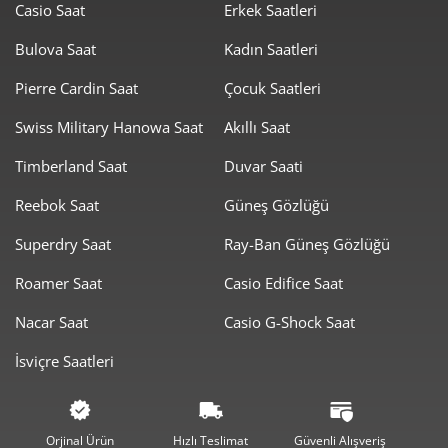
Casio Saat
Erkek Saatleri
1.461,44 ₺
11.691,54 ₺
8
Bulova Saat
Kadın Saatleri
1.327,79 ₺
11.950,12 ₺
9
Pierre Cardin Saat
Çocuk Saatleri
Swiss Military Hanowa Saat
Akıllı Saat
Timberland Saat
Duvar Saati
Reebok Saat
Güneş Gözlüğü
Taksit
Taksit Tutarı
Toplam Tutar
Superdry Saat
Ray-Ban Güneş Gözlüğü
10.050,05 ₺
10.050,05 ₺
Tek Çekim
Roamer Saat
Casio Edifice Saat
5.025,03 ₺
10.050,05 ₺
2
Nacar Saat
Casio G-Shock Saat
3.515,23 ₺
10.545,70 ₺
3
İsviçre Saatleri
2.689,19 ₺
10.756,77 ₺
4
2.195,05 ₺
10.975,26 ₺
5
Orjinal Ürün
Hızlı Teslimat
Güvenli Alışveriş