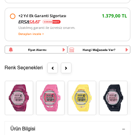
1.379,00 TL
+2 Yıl Ek Garanti Sigortası
Uzatılmış garanti ile ücretsiz onarım.
Detayları incele >
Fiyat Alarmı
Hangi Mağazada Var?
Renk Seçenekleri
Saatini Kişiselleştir
Ürün Bilgisi