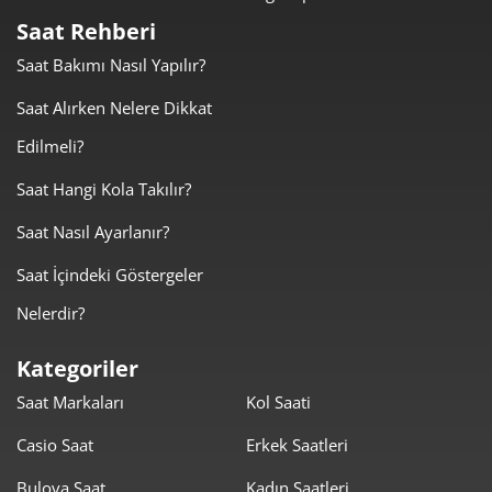
Saat Rehberi
Saat Bakımı Nasıl Yapılır?
Taksit
Taksit Tutarı
Toplam Tutar
Saat Alırken Nelere Dikkat
3.259,00 ₺
3.259,00 ₺
Tek Çekim
Edilmeli?
1.629,50 ₺
3.259,00 ₺
2
Saat Hangi Kola Takılır?
Saat Nasıl Ayarlanır?
1.139,91 ₺
3.419,73 ₺
3
Saat İçindeki Göstergeler
872,04 ₺
3.488,17 ₺
4
Nelerdir?
711,81 ₺
3.559,03 ₺
5
Kategoriler
605,54 ₺
3.633,22 ₺
6
Saat Markaları
Kol Saati
530,08 ₺
3.710,58 ₺
7
Casio Saat
Erkek Saatleri
473,91 ₺
3.791,30 ₺
8
Bulova Saat
Kadın Saatleri