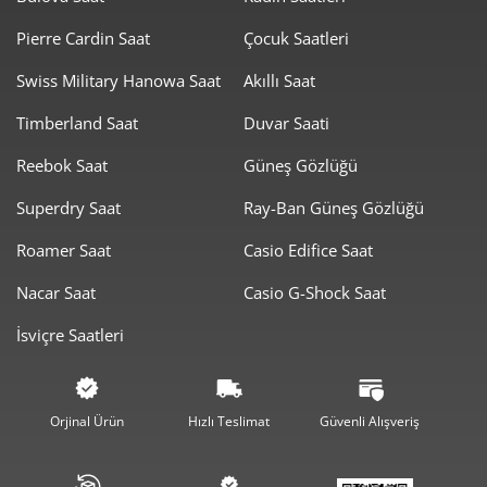
430,57 ₺
3.875,15 ₺
Pierre Cardin Saat
Çocuk Saatleri
9
Swiss Military Hanowa Saat
Akıllı Saat
Timberland Saat
Duvar Saati
Reebok Saat
Güneş Gözlüğü
Taksit
Taksit Tutarı
Toplam Tutar
Superdry Saat
Ray-Ban Güneş Gözlüğü
3.259,00 ₺
3.259,00 ₺
Roamer Saat
Casio Edifice Saat
Tek Çekim
Nacar Saat
Casio G-Shock Saat
1.629,50 ₺
3.259,00 ₺
2
İsviçre Saatleri
1.139,91 ₺
3.419,73 ₺
3
872,04 ₺
3.488,17 ₺
4
Orjinal Ürün
Hızlı Teslimat
Güvenli Alışveriş
711,81 ₺
3.559,03 ₺
5