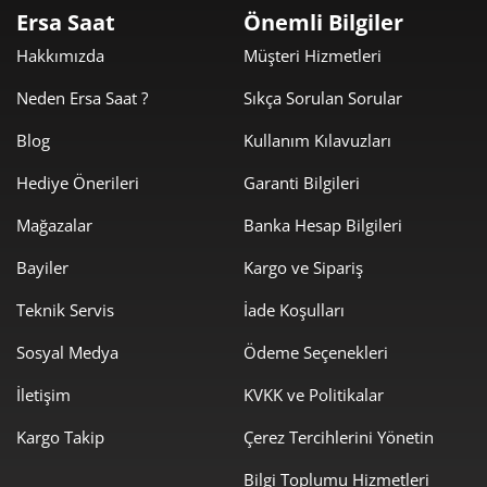
3.259,00 ₺
3.259,00 ₺
Tek Çekim
Ersa Saat
Önemli Bilgiler
Hakkımızda
Müşteri Hizmetleri
1.629,50 ₺
3.259,00 ₺
2
Neden Ersa Saat ?
Sıkça Sorulan Sorular
1.139,91 ₺
3.419,73 ₺
3
Blog
Kullanım Kılavuzları
872,04 ₺
3.488,17 ₺
4
Hediye Önerileri
Garanti Bilgileri
711,81 ₺
3.559,03 ₺
5
Mağazalar
Banka Hesap Bilgileri
605,54 ₺
3.633,22 ₺
6
Bayiler
Kargo ve Sipariş
530,08 ₺
3.710,58 ₺
Teknik Servis
İade Koşulları
7
Sosyal Medya
Ödeme Seçenekleri
473,91 ₺
3.791,30 ₺
8
İletişim
KVKK ve Politikalar
430,57 ₺
3.875,15 ₺
9
Kargo Takip
Çerez Tercihlerini Yönetin
Bilgi Toplumu Hizmetleri