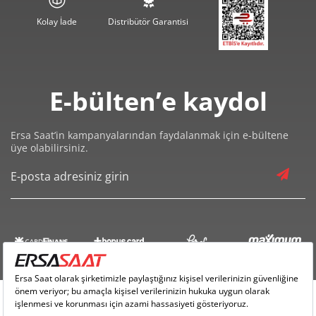
605,54 ₺
3.633,22 ₺
6
Kolay İade
Distribütör Garantisi
530,08 ₺
3.710,58 ₺
7
473,91 ₺
3.791,30 ₺
8
E-bülten’e kaydol
430,57 ₺
3.875,15 ₺
9
Ersa Saat’in kampanyalarından faydalanmak için e-bültene
üye olabilirsiniz.
Taksit
Taksit Tutarı
Toplam Tutar
3.259,00 ₺
3.259,00 ₺
Tek Çekim
1.629,50 ₺
3.259,00 ₺
2
1.139,91 ₺
3.419,73 ₺
3