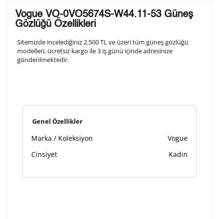
Lütfen aşağıdaki formu doldurunuz. Saatinizin metal
Vogue VO-0VO5674S-W44.11-53 Güneş
arka kapağına gravür tekniği ile formda belirtmiş
Gözlüğü Özellikleri
olduğunuz şekilde işlenecektir.
Sitemizde incelediğiniz 2.500 TL ve üzeri tüm güneş gözlüğü
modelleri, ücretsiz kargo ile 3 iş günü içinde adresinize
gönderilmektedir.
1. Satır
10
/ 10
2. Satır
10
/ 10
Genel Özellikler
3. Satır
10
/ 10
Marka / Koleksiyon
Vogue
Lütfen font seçiniz
Cinsiyet
Kadın
Ön İzleme
Kişiselleştir
Vazgeç