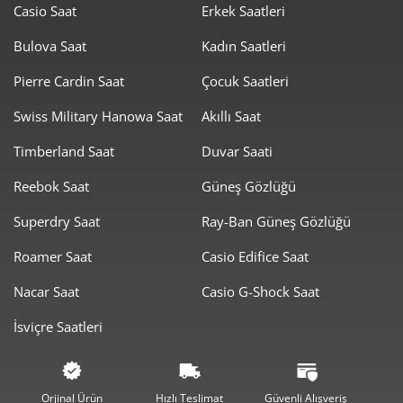
Casio Saat
Erkek Saatleri
473,91 ₺
3.791,30 ₺
8
Bulova Saat
Kadın Saatleri
430,57 ₺
3.875,15 ₺
Pierre Cardin Saat
Çocuk Saatleri
9
Swiss Military Hanowa Saat
Akıllı Saat
Timberland Saat
Duvar Saati
Reebok Saat
Güneş Gözlüğü
Taksit
Taksit Tutarı
Toplam Tutar
Superdry Saat
Ray-Ban Güneş Gözlüğü
3.259,00 ₺
3.259,00 ₺
Roamer Saat
Casio Edifice Saat
Tek Çekim
Nacar Saat
Casio G-Shock Saat
1.629,50 ₺
3.259,00 ₺
2
İsviçre Saatleri
1.139,91 ₺
3.419,73 ₺
3
872,04 ₺
3.488,17 ₺
4
Orjinal Ürün
Hızlı Teslimat
Güvenli Alışveriş