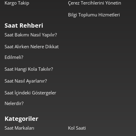
Kargo Takip
Çerez Tercihlerini Yönetin
Bilgi Toplumu Hizmetleri
Saat Rehberi
Saat Bakımı Nasıl Yapılır?
Taksit
Taksit Tutarı
Toplam Tutar
Saat Alırken Nelere Dikkat
3.259,00 ₺
3.259,00 ₺
Tek Çekim
Edilmeli?
1.629,50 ₺
3.259,00 ₺
2
Saat Hangi Kola Takılır?
Saat Nasıl Ayarlanır?
1.139,91 ₺
3.419,73 ₺
3
Saat İçindeki Göstergeler
872,04 ₺
3.488,17 ₺
4
Nelerdir?
711,81 ₺
3.559,03 ₺
5
Kategoriler
605,54 ₺
3.633,22 ₺
6
Saat Markaları
Kol Saati
530,08 ₺
3.710,58 ₺
7