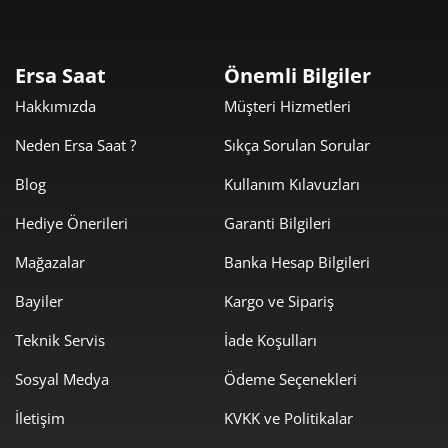
Taksit
Taksit Tutarı
Toplam Tutar
3.259,00 ₺
3.259,00 ₺
Tek Çekim
Ersa Saat
Önemli Bilgiler
Hakkımızda
Müşteri Hizmetleri
1.629,50 ₺
3.259,00 ₺
2
Neden Ersa Saat ?
Sıkça Sorulan Sorular
1.139,91 ₺
3.419,73 ₺
3
Blog
Kullanım Kılavuzları
872,04 ₺
3.488,17 ₺
4
Hediye Önerileri
Garanti Bilgileri
711,81 ₺
3.559,03 ₺
5
Mağazalar
Banka Hesap Bilgileri
605,54 ₺
3.633,22 ₺
6
Bayiler
Kargo ve Sipariş
530,08 ₺
3.710,58 ₺
Teknik Servis
İade Koşulları
7
Sosyal Medya
Ödeme Seçenekleri
473,91 ₺
3.791,30 ₺
8
İletişim
KVKK ve Politikalar
430,57 ₺
3.875,15 ₺
9