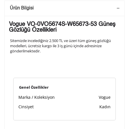
Saatini Kişiselleştir
Ürün Bilgisi
Lütfen aşağıdaki formu doldurunuz. Saatinizin metal
Vogue VO-0VO5674S-W65673-53 Güneş
arka kapağına gravür tekniği ile formda belirtmiş
Gözlüğü Özellikleri
olduğunuz şekilde işlenecektir.
Sitemizde incelediğiniz 2.500 TL ve üzeri tüm güneş gözlüğü
modelleri, ücretsiz kargo ile 3 iş günü içinde adresinize
gönderilmektedir.
1. Satır
10
/ 10
2. Satır
10
/ 10
Genel Özellikler
3. Satır
10
/ 10
Marka / Koleksiyon
Vogue
Lütfen font seçiniz
Cinsiyet
Kadın
Ön İzleme
Kişiselleştir
Vazgeç