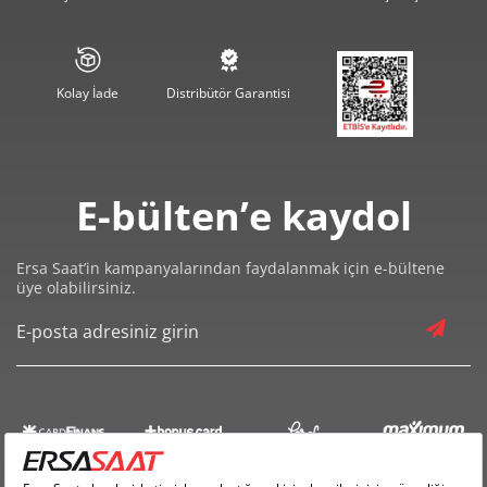
711,81 ₺
3.559,03 ₺
5
605,54 ₺
3.633,22 ₺
6
Kolay İade
Distribütör Garantisi
530,08 ₺
3.710,58 ₺
7
473,91 ₺
3.791,30 ₺
8
E-bülten’e kaydol
430,57 ₺
3.875,15 ₺
9
Ersa Saat’in kampanyalarından faydalanmak için e-bültene
üye olabilirsiniz.
Taksit
Taksit Tutarı
Toplam Tutar
3.259,00 ₺
3.259,00 ₺
Tek Çekim
1.629,50 ₺
3.259,00 ₺
2