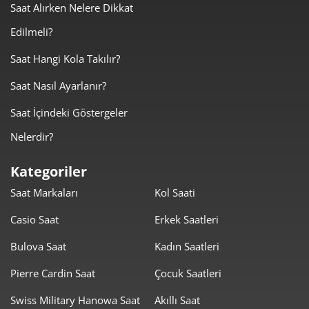
Saat Alırken Nelere Dikkat
528,00 ₺
1.584,00 ₺
3
Edilmeli?
403,93 ₺
1.615,70 ₺
4
Saat Hangi Kola Takılır?
329,70 ₺
1.648,52 ₺
5
Saat Nasıl Ayarlanır?
280,48 ₺
1.682,89 ₺
6
Saat İçindeki Göstergeler
Nelerdir?
245,53 ₺
1.718,72 ₺
7
Kategoriler
219,51 ₺
1.756,11 ₺
8
Saat Markaları
Kol Saati
199,44 ₺
1.794,95 ₺
9
Casio Saat
Erkek Saatleri
Bulova Saat
Kadın Saatleri
Pierre Cardin Saat
Çocuk Saatleri
Swiss Military Hanowa Saat
Akıllı Saat
Taksit
Taksit Tutarı
Toplam Tutar