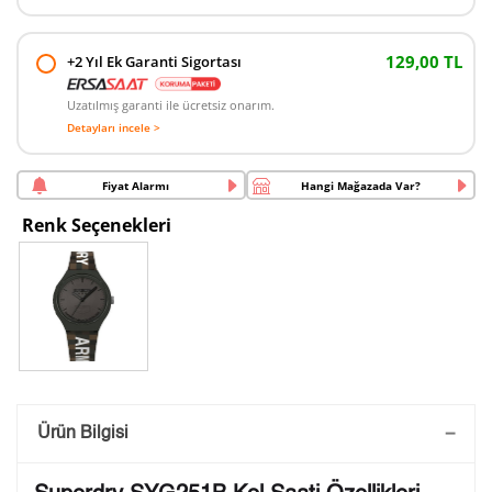
129,00 TL
+2 Yıl Ek Garanti Sigortası
Uzatılmış garanti ile ücretsiz onarım.
Detayları incele >
Fiyat Alarmı
Hangi Mağazada Var?
Renk Seçenekleri
Saatini Kişiselleştir
Ürün Bilgisi
Lütfen aşağıdaki formu doldurunuz. Saatinizin metal