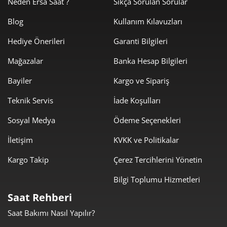
Neden Ersa Saat ?
Sıkça Sorulan Sorular
329,70 ₺
1.648,52 ₺
5
Blog
Kullanım Kılavuzları
280,48 ₺
1.682,89 ₺
6
Hediye Önerileri
Garanti Bilgileri
245,53 ₺
1.718,72 ₺
7
Mağazalar
Banka Hesap Bilgileri
219,51 ₺
1.756,11 ₺
8
Bayiler
Kargo ve Sipariş
199,44 ₺
1.794,95 ₺
9
Teknik Servis
İade Koşulları
Sosyal Medya
Ödeme Seçenekleri
İletişim
KVKK ve Politikalar
Kargo Takip
Çerez Tercihlerini Yönetin
Taksit
Taksit Tutarı
Toplam Tutar
Bilgi Toplumu Hizmetleri
1.509,55 ₺
1.509,55 ₺
Tek Çekim
Saat Rehberi
Saat Bakımı Nasıl Yapılır?
754,78 ₺
1.509,55 ₺
2