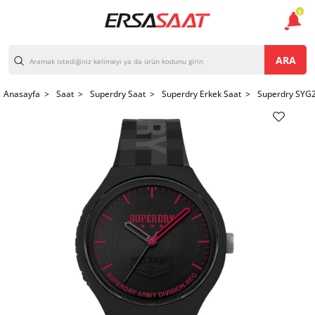
1
ARA
Anasayfa >
Saat >
Superdry Saat >
Superdry Erkek Saat >
Superdry SYG2