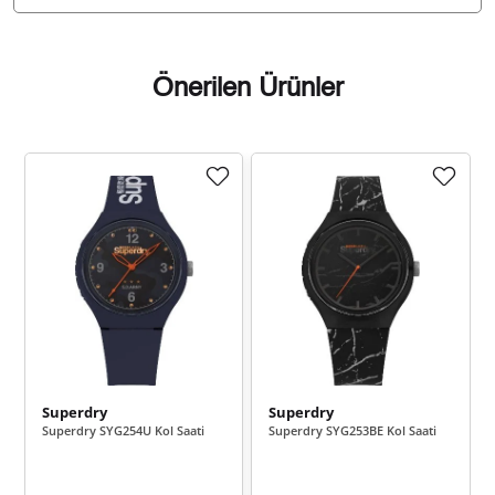
Önerilen Ürünler
Taksit
Taksit Tutarı
Toplam Tutar
1.509,55 ₺
1.509,55 ₺
Tek Çekim
754,78 ₺
1.509,55 ₺
2
528,00 ₺
1.584,00 ₺
3
403,93 ₺
1.615,70 ₺
4
329,70 ₺
1.648,52 ₺
5
Superdry
Superdry
Superdry SYG254U Kol Saati
Superdry SYG253BE Kol Saati
280,48 ₺
1.682,89 ₺
6
245,53 ₺
1.718,72 ₺
7