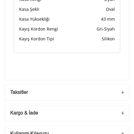
Kasa Şekli
Oval
Kasa Yüksekliği
43 mm
Kayış Kordon Rengi
Gri-Siyah
Kayış Kordon Tipi
Silikon
Taksitler
Kargo & İade
Kargo ve Sipariş