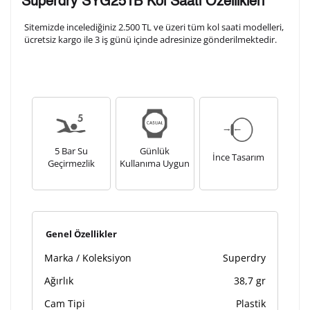
Superdry SYG251B Kol Saati Özellikleri
arka kapağına gravür tekniği ile formda belirtmiş
olduğunuz şekilde işlenecektir.
Sitemizde incelediğiniz 2.500 TL ve üzeri tüm kol saati modelleri,
ücretsiz kargo ile 3 iş günü içinde adresinize gönderilmektedir.
1. Satır
10
/ 10
2. Satır
10
/ 10
5 Bar Su
Günlük
İnce Tasarım
3. Satır
Geçirmezlik
Kullanıma Uygun
10
/ 10
Lütfen font seçiniz
Genel Özellikler
Ön İzleme
Kişiselleştir
Vazgeç
Marka / Koleksiyon
Superdry
Ağırlık
38,7 gr
Kişiselleştirilmiş ürünlerin teslim süresi gravür işleme
Cam Tipi
Plastik
sebebi ile 1-2 iş günü uzamaktadır. Gravür İşlemi