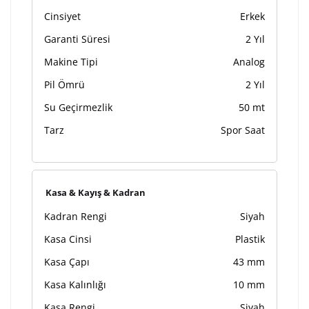
tamamlandıktan sonra siparişiniz kargoya verilecektir.
Cinsiyet
Erkek
Kişiselleştirilmiş
iade ve değişim
Garanti Süresi
2 Yıl
ürünlerde
yapılamaz.
Makine Tipi
Analog
Pil Ömrü
2 Yıl
Su Geçirmezlik
50 mt
Tarz
Spor Saat
Kasa & Kayış & Kadran
Kadran Rengi
Siyah
Kasa Cinsi
Plastik
Kasa Çapı
43 mm
Kasa Kalınlığı
10 mm
Kasa Rengi
Siyah