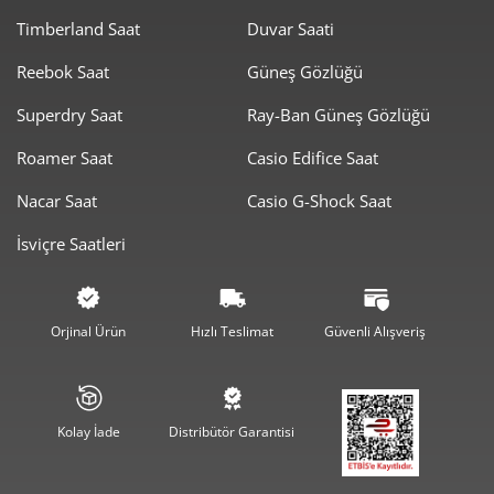
Timberland Saat
Duvar Saati
1.509,55 ₺
1.509,55 ₺
Tek Çekim
Reebok Saat
Güneş Gözlüğü
754,78 ₺
1.509,55 ₺
2
Superdry Saat
Ray-Ban Güneş Gözlüğü
528,00 ₺
1.584,00 ₺
3
Roamer Saat
Casio Edifice Saat
403,93 ₺
1.615,70 ₺
4
Nacar Saat
Casio G-Shock Saat
İsviçre Saatleri
329,70 ₺
1.648,52 ₺
5
280,48 ₺
1.682,89 ₺
6
Orjinal Ürün
Hızlı Teslimat
Güvenli Alışveriş
245,53 ₺
1.718,72 ₺
7
219,51 ₺
1.756,11 ₺
8
Kolay İade
Distribütör Garantisi
199,44 ₺
1.794,95 ₺
9