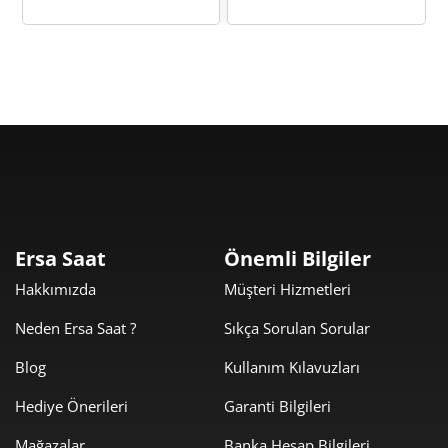
Taksit
Taksit Tutarı
Toplam Tutar
1.851,55 ₺
1.851,55 ₺
Tek Çekim
925,78 ₺
1.851,55 ₺
2
Ersa Saat
Önemli Bilgiler
647,62 ₺
1.942,86 ₺
3
Hakkımızda
Müşteri Hizmetleri
495,44 ₺
1.981,75 ₺
4
Neden Ersa Saat ?
Sıkça Sorulan Sorular
404,40 ₺
2.022,01 ₺
5
Blog
Kullanım Kılavuzları
Hediye Önerileri
Garanti Bilgileri
344,03 ₺
2.064,16 ₺
6
Mağazalar
Banka Hesap Bilgileri