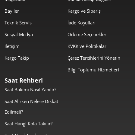
301,16 ₺
2.108,11 ₺
7
Bayiler
Kargo ve Sipariş
269,25 ₺
2.153,97 ₺
8
Teknik Servis
İade Koşulları
244,62 ₺
2.201,61 ₺
9
Sosyal Medya
Ödeme Seçenekleri
İletişim
KVKK ve Politikalar
Kargo Takip
Çerez Tercihlerini Yönetin
Bilgi Toplumu Hizmetleri
Taksit
Taksit Tutarı
Toplam Tutar
Saat Rehberi
1.851,55 ₺
1.851,55 ₺
Tek Çekim
Saat Bakımı Nasıl Yapılır?
925,78 ₺
1.851,55 ₺
Saat Alırken Nelere Dikkat
2
Edilmeli?
647,62 ₺
1.942,86 ₺
3
Saat Hangi Kola Takılır?
495,44 ₺
1.981,75 ₺
4