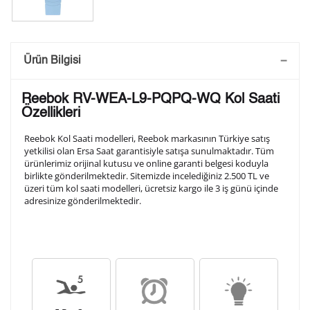
Saatini Kişiselleştir
Ürün Bilgisi
Lütfen aşağıdaki formu doldurunuz. Saatinizin metal
Reebok RV-WEA-L9-PQPQ-WQ Kol Saati
arka kapağına gravür tekniği ile formda belirtmiş
Özellikleri
olduğunuz şekilde işlenecektir.
Reebok Kol Saati modelleri, Reebok markasının Türkiye satış
yetkilisi olan Ersa Saat garantisiyle satışa sunulmaktadır. Tüm
ürünlerimiz orijinal kutusu ve online garanti belgesi koduyla
1. Satır
10
/ 10
birlikte gönderilmektedir. Sitemizde incelediğiniz 2.500 TL ve
üzeri tüm kol saati modelleri, ücretsiz kargo ile 3 iş günü içinde
adresinize gönderilmektedir.
2. Satır
10
/ 10
3. Satır
10
/ 10
Lütfen font seçiniz