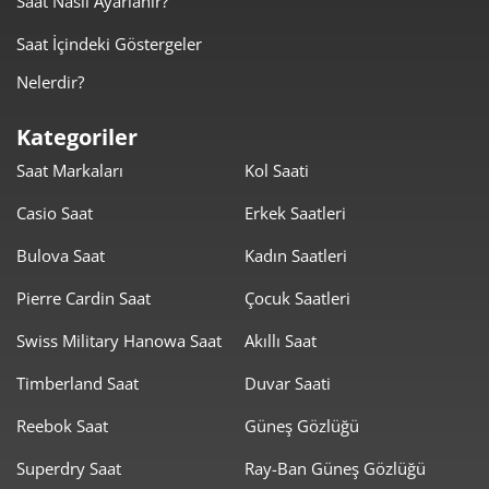
Saat Nasıl Ayarlanır?
404,40 ₺
2.022,01 ₺
5
Saat İçindeki Göstergeler
344,03 ₺
2.064,16 ₺
6
Nelerdir?
301,16 ₺
2.108,11 ₺
7
Kategoriler
Saat Markaları
Kol Saati
269,25 ₺
2.153,97 ₺
8
Casio Saat
Erkek Saatleri
244,62 ₺
2.201,61 ₺
9
Bulova Saat
Kadın Saatleri
Pierre Cardin Saat
Çocuk Saatleri
Swiss Military Hanowa Saat
Akıllı Saat
Timberland Saat
Duvar Saati
Taksit
Taksit Tutarı
Toplam Tutar
Reebok Saat
Güneş Gözlüğü
1.851,55 ₺
1.851,55 ₺
Tek Çekim
Superdry Saat
Ray-Ban Güneş Gözlüğü
925,78 ₺
1.851,55 ₺
2