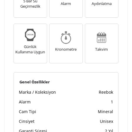
5 Bar Su
Alarm
Aydınlatma
Geçirmezlik
Ön İzleme
Kişiselleştir
Vazgeç
Kişiselleştirilmiş ürünlerin teslim süresi gravür işleme
sebebi ile 1-2 iş günü uzamaktadır. Gravür İşlemi
Günlük
tamamlandıktan sonra siparişiniz kargoya verilecektir.
Kronometre
Takvim
Kullanıma Uygun
Kişiselleştirilmiş
iade ve değişim
ürünlerde
yapılamaz.
Genel Özellikler
Marka / Koleksiyon
Reebok
Alarm
1
Cam Tipi
Mineral
Cinsiyet
Unisex
Garanti Süresi
2 Yıl