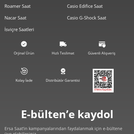
Roamer Saat
Casio Edifice Saat
647,62 ₺
1.942,86 ₺
3
Nacar Saat
Casio G-Shock Saat
495,44 ₺
1.981,75 ₺
4
İsviçre Saatleri
404,40 ₺
2.022,01 ₺
5
344,03 ₺
2.064,16 ₺
6
Orjinal Ürün
Hızlı Teslimat
Güvenli Alışveriş
301,16 ₺
2.108,11 ₺
7
269,25 ₺
2.153,97 ₺
8
Kolay İade
Distribütör Garantisi
244,62 ₺
2.201,61 ₺
9
E-bülten’e kaydol
Ersa Saat’in kampanyalarından faydalanmak için e-bültene
üye olabilirsiniz.