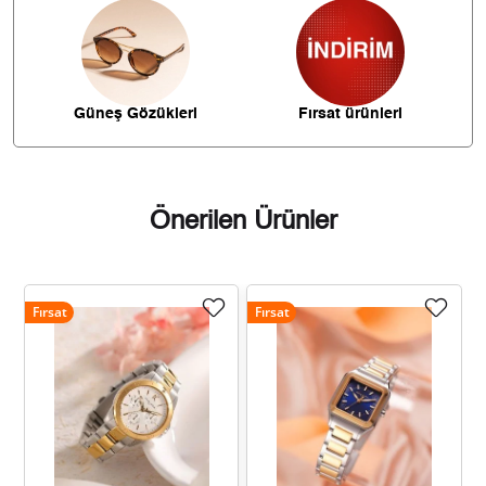
2.017,87 ₺
14.125,07 ₺
7
1.804,04 ₺
14.432,35 ₺
8
Güneş Gözükleri
Fırsat ürünleri
1.639,06 ₺
14.751,55 ₺
9
Önerilen Ürünler
Taksit
Taksit Tutarı
Toplam Tutar
Fırsat
Fırsat
12.406,05 ₺
12.406,05 ₺
Tek Çekim
6.203,03 ₺
12.406,05 ₺
2
4.339,30 ₺
13.017,89 ₺
3