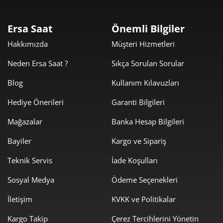
6.203,03 ₺
12.406,05 ₺
2
Ersa Saat
Önemli Bilgiler
4.339,30 ₺
13.017,89 ₺
3
Hakkımızda
Müşteri Hizmetleri
3.319,61 ₺
13.278,44 ₺
4
Neden Ersa Saat ?
Sıkça Sorulan Sorular
2.709,63 ₺
13.548,16 ₺
5
Blog
Kullanım Kılavuzları
Hediye Önerileri
Garanti Bilgileri
2.305,10 ₺
13.830,60 ₺
6
Mağazalar
Banka Hesap Bilgileri
2.017,87 ₺
14.125,07 ₺
7
Bayiler
Kargo ve Sipariş
1.804,04 ₺
14.432,35 ₺
8
Teknik Servis
İade Koşulları
1.639,06 ₺
14.751,55 ₺
9
Sosyal Medya
Ödeme Seçenekleri
İletişim
KVKK ve Politikalar
Kargo Takip
Çerez Tercihlerini Yönetin