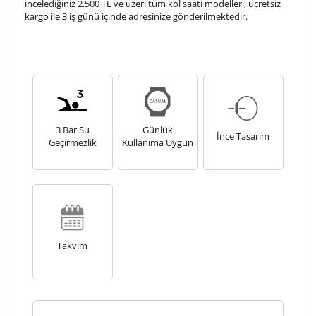
incelediğiniz 2.500 TL ve üzeri tüm kol saati modelleri, ücretsiz
Kişiselleştirilmiş ürünlerin teslim süresi gravür işleme
kargo ile 3 iş günü içinde adresinize gönderilmektedir.
sebebi ile 1-2 iş günü uzamaktadır. Gravür İşlemi
tamamlandıktan sonra siparişiniz kargoya verilecektir.
Kişiselleştirilmiş
iade ve değişim
ürünlerde
yapılamaz.
3 Bar Su
Günlük
İnce Tasarım
Geçirmezlik
Kullanıma Uygun
Takvim