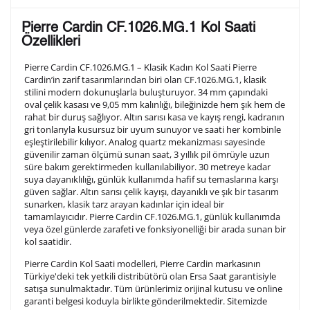
Lütfen aşağıdaki formu doldurunuz. Saatinizin metal
Pierre Cardin CF.1026.MG.1 Kol Saati
arka kapağına gravür tekniği ile formda belirtmiş
Özellikleri
olduğunuz şekilde işlenecektir.
Pierre Cardin CF.1026.MG.1 – Klasik Kadın Kol Saati Pierre
Cardin’in zarif tasarımlarından biri olan CF.1026.MG.1, klasik
stilini modern dokunuşlarla buluşturuyor. 34 mm çapındaki
1. Satır
10
/ 10
oval çelik kasası ve 9,05 mm kalınlığı, bileğinizde hem şık hem de
rahat bir duruş sağlıyor. Altın sarısı kasa ve kayış rengi, kadranın
gri tonlarıyla kusursuz bir uyum sunuyor ve saati her kombinle
2. Satır
eşleştirilebilir kılıyor. Analog quartz mekanizması sayesinde
10
/ 10
güvenilir zaman ölçümü sunan saat, 3 yıllık pil ömrüyle uzun
süre bakım gerektirmeden kullanılabiliyor. 30 metreye kadar
suya dayanıklılığı, günlük kullanımda hafif su temaslarına karşı
3. Satır
10
/ 10
güven sağlar. Altın sarısı çelik kayışı, dayanıklı ve şık bir tasarım
sunarken, klasik tarz arayan kadınlar için ideal bir
tamamlayıcıdır. Pierre Cardin CF.1026.MG.1, günlük kullanımda
Lütfen font seçiniz
veya özel günlerde zarafeti ve fonksiyonelliği bir arada sunan bir
kol saatidir.
Pierre Cardin Kol Saati modelleri, Pierre Cardin markasının
Ön İzleme
Kişiselleştir
Vazgeç
Türkiye'deki tek yetkili distribütörü olan Ersa Saat garantisiyle
satışa sunulmaktadır. Tüm ürünlerimiz orijinal kutusu ve online
garanti belgesi koduyla birlikte gönderilmektedir. Sitemizde