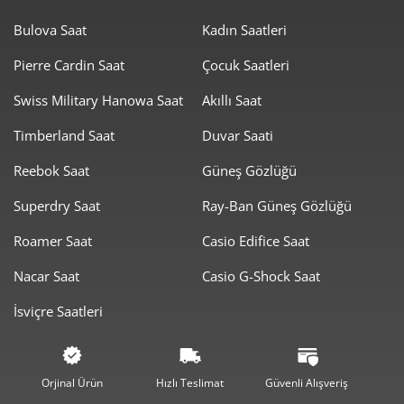
Bulova Saat
Kadın Saatleri
Pierre Cardin Saat
Çocuk Saatleri
Swiss Military Hanowa Saat
Akıllı Saat
Timberland Saat
Duvar Saati
Taksit
Taksit Tutarı
Toplam Tutar
Reebok Saat
Güneş Gözlüğü
12.406,05 ₺
12.406,05 ₺
Tek Çekim
Superdry Saat
Ray-Ban Güneş Gözlüğü
6.203,03 ₺
12.406,05 ₺
2
Roamer Saat
Casio Edifice Saat
4.339,30 ₺
13.017,89 ₺
3
Nacar Saat
Casio G-Shock Saat
3.319,61 ₺
13.278,44 ₺
4
İsviçre Saatleri
2.709,63 ₺
13.548,16 ₺
5
2.305,10 ₺
13.830,60 ₺
6
Orjinal Ürün
Hızlı Teslimat
Güvenli Alışveriş