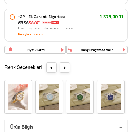
1.379,00 TL
+2 Yıl Ek Garanti Sigortası
Uzatılmış garanti ile ücretsiz onarım.
Detayları incele >
Fiyat Alarmı
Hangi Mağazada Var?
Renk Seçenekleri
Saatini Kişiselleştir
Ürün Bilgisi