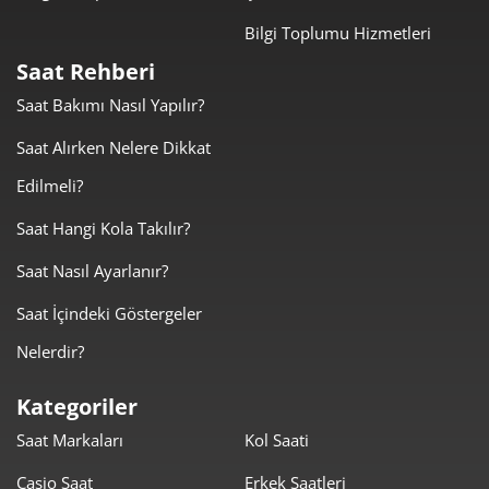
Bilgi Toplumu Hizmetleri
Taksit
Taksit Tutarı
Toplam Tutar
Saat Rehberi
12.406,05 ₺
12.406,05 ₺
Tek Çekim
Saat Bakımı Nasıl Yapılır?
6.203,03 ₺
12.406,05 ₺
Saat Alırken Nelere Dikkat
2
Edilmeli?
4.339,30 ₺
13.017,89 ₺
3
Saat Hangi Kola Takılır?
3.319,61 ₺
13.278,44 ₺
4
Saat Nasıl Ayarlanır?
2.709,63 ₺
13.548,16 ₺
5
Saat İçindeki Göstergeler
2.305,10 ₺
13.830,60 ₺
6
Nelerdir?
2.017,87 ₺
14.125,07 ₺
7
Kategoriler
Saat Markaları
Kol Saati
1.804,04 ₺
14.432,35 ₺
8
Casio Saat
Erkek Saatleri
1.639,06 ₺
14.751,55 ₺
9