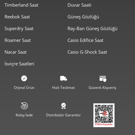
Timberland Saat
Duvar Saati
Taksit
Taksit Tutarı
Toplam Tutar
Reebok Saat
Güneş Gözlüğü
11.266,05 ₺
11.266,05 ₺
Tek Çekim
Superdry Saat
Ray-Ban Güneş Gözlüğü
5.633,03 ₺
11.266,05 ₺
2
Roamer Saat
Casio Edifice Saat
3.940,56 ₺
11.821,67 ₺
3
Nacar Saat
Casio G-Shock Saat
3.014,57 ₺
12.058,28 ₺
4
İsviçre Saatleri
2.460,64 ₺
12.303,21 ₺
5
2.093,28 ₺
12.559,70 ₺
6
Orjinal Ürün
Hızlı Teslimat
Güvenli Alışveriş
1.832,44 ₺
12.827,11 ₺
7
1.638,27 ₺
13.106,15 ₺
8
Kolay İade
Distribütör Garantisi
1.488,45 ₺
13.396,02 ₺
9