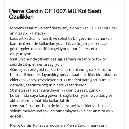
Lütfen aşağıdaki formu doldurunuz. Saatinizin metal
Pierre Cardin CF.1007.MU Kol Saati
arka kapağına gravür tekniği ile formda belirtmiş
Özellikleri
olduğunuz şekilde işlenecektir.
Modern tasarım ve zarif detaylarıyla öne çıkan CF.1007.MU, her
anınıza şıklık katacak.
Lacivert kadran, dinamik ve sofistike bir görünüm sunarken,
1. Satır
10
/ 10
kadran üzerinde kullanılan yuvarlak ve üçgen şekiller saat
göstergeleri olarak dikkat çekiyor ve zarif bir estetik
oluşturuyor.
2. Satır
Saat 3 yönünde takvim özelliği, zamanı ve tarihi pratik bir
10
/ 10
şekilde takip etmenizi sağlıyor.
Gümüş ve rose gold renkleri ile harmanlanmış çelik kordon,
hem zarif hem de dayanıklı yapısıyla saatinize lüks bir dokunuş
3. Satır
10
/ 10
eklerken, kasayı çevreleyen tırtıklı madeni para görünümlü
detaylar, saatinize özgün bir stil kazandırıyor.
50 metreye kadar suya dayanıklı olan bu saat, günlük
Lütfen font seçiniz
kullanımda suya karşı güvenlik sağlarken, yüzme ve duş gibi
aktivitelerde rahatlıkla kullanılabilir.
Hem zarif tasarımı hem de fonksiyonel özellikleriyle bu saat,
stilinizi mükemmel şekilde tamamlayacak ve her anınıza eşlik
Ön İzleme
Kişiselleştir
Vazgeç
edecek.
Pierre Cardin Kol Saati modelleri, Pierre Cardin markasının