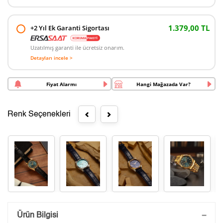
1.379,00 TL
+2 Yıl Ek Garanti Sigortası
Uzatılmış garanti ile ücretsiz onarım.
Detayları incele >
Fiyat Alarmı
Hangi Mağazada Var?
Renk Seçenekleri
Saatini Kişiselleştir
Ürün Bilgisi