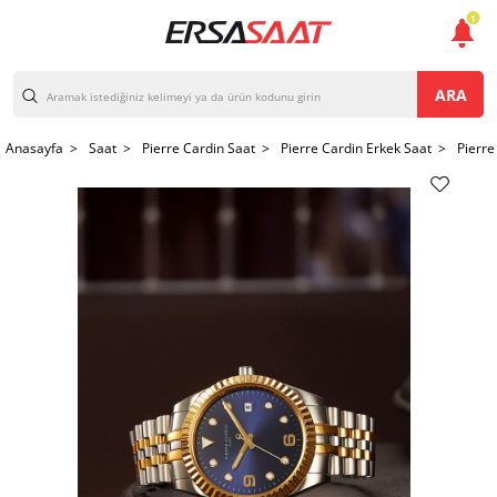
1
ARA
Anasayfa >
Saat >
Pierre Cardin Saat >
Pierre Cardin Erkek Saat >
Pierre