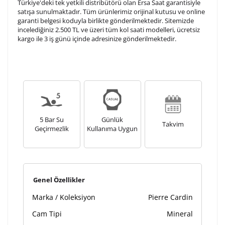
Türkiye'deki tek yetkili distribütörü olan Ersa Saat garantisiyle
Kişiselleştirilmiş ürünlerin teslim süresi gravür işleme
satışa sunulmaktadır. Tüm ürünlerimiz orijinal kutusu ve online
sebebi ile 1-2 iş günü uzamaktadır. Gravür İşlemi
garanti belgesi koduyla birlikte gönderilmektedir. Sitemizde
tamamlandıktan sonra siparişiniz kargoya verilecektir.
incelediğiniz 2.500 TL ve üzeri tüm kol saati modelleri, ücretsiz
Kişiselleştirilmiş
iade ve değişim
kargo ile 3 iş günü içinde adresinize gönderilmektedir.
ürünlerde
yapılamaz.
5 Bar Su
Günlük
Takvim
Geçirmezlik
Kullanıma Uygun
Genel Özellikler
Marka / Koleksiyon
Pierre Cardin
Cam Tipi
Mineral