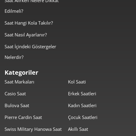
Saat Alırken Nelere Dikkat
Edilmeli?
3.940,56 ₺
11.821,67 ₺
3
Saat Hangi Kola Takılır?
3.014,57 ₺
12.058,28 ₺
4
Saat Nasıl Ayarlanır?
2.460,64 ₺
12.303,21 ₺
5
Saat İçindeki Göstergeler
2.093,28 ₺
12.559,70 ₺
6
Nelerdir?
1.832,44 ₺
12.827,11 ₺
7
Kategoriler
Saat Markaları
Kol Saati
1.638,27 ₺
13.106,15 ₺
8
Casio Saat
Erkek Saatleri
1.488,45 ₺
13.396,02 ₺
9
Bulova Saat
Kadın Saatleri
Pierre Cardin Saat
Çocuk Saatleri
Swiss Military Hanowa Saat
Akıllı Saat