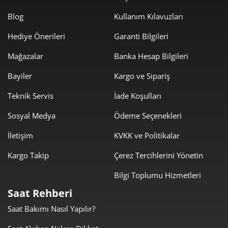
2.460,64 ₺
12.303,21 ₺
5
Blog
Kullanım Kılavuzları
Hediye Önerileri
Garanti Bilgileri
2.093,28 ₺
12.559,70 ₺
6
Mağazalar
Banka Hesap Bilgileri
1.832,44 ₺
12.827,11 ₺
7
Bayiler
Kargo ve Sipariş
1.638,27 ₺
13.106,15 ₺
8
Teknik Servis
İade Koşulları
1.488,45 ₺
13.396,02 ₺
9
Sosyal Medya
Ödeme Seçenekleri
İletişim
KVKK ve Politikalar
Kargo Takip
Çerez Tercihlerini Yönetin
Bilgi Toplumu Hizmetleri
Taksit
Taksit Tutarı
Toplam Tutar
Saat Rehberi
11.266,05 ₺
11.266,05 ₺
Tek Çekim
Saat Bakımı Nasıl Yapılır?
5.633,03 ₺
11.266,05 ₺
2