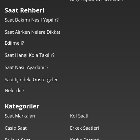
Taksit
Taksit Tutarı
Toplam Tutar
Saat Rehberi
3.829,00 ₺
3.829,00 ₺
Tek Çekim
Saat Bakımı Nasıl Yapılır?
1.914,50 ₺
3.829,00 ₺
Saat Alırken Nelere Dikkat
2
Edilmeli?
1.339,28 ₺
4.017,84 ₺
3
Saat Hangi Kola Takılır?
1.024,56 ₺
4.098,26 ₺
4
Saat Nasıl Ayarlanır?
836,30 ₺
4.181,50 ₺
5
Saat İçindeki Göstergeler
711,45 ₺
4.268,67 ₺
6
Nelerdir?
622,79 ₺
4.359,56 ₺
7
Kategoriler
Saat Markaları
Kol Saati
556,80 ₺
4.454,40 ₺
8
Casio Saat
Erkek Saatleri
505,88 ₺
4.552,91 ₺
9
Bulova Saat
Kadın Saatleri