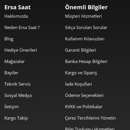
Ersa Saat
Önemli Bilgiler
1.339,28 ₺
4.017,84 ₺
3
Hakkımızda
Müşteri Hizmetleri
1.024,56 ₺
4.098,26 ₺
4
Neden Ersa Saat ?
Sıkça Sorulan Sorular
836,30 ₺
4.181,50 ₺
5
Blog
Kullanım Kılavuzları
Hediye Önerileri
Garanti Bilgileri
711,45 ₺
4.268,67 ₺
6
Mağazalar
Banka Hesap Bilgileri
622,79 ₺
4.359,56 ₺
7
Bayiler
Kargo ve Sipariş
556,80 ₺
4.454,40 ₺
8
Teknik Servis
İade Koşulları
505,88 ₺
4.552,91 ₺
9
Sosyal Medya
Ödeme Seçenekleri
İletişim
KVKK ve Politikalar
Kargo Takip
Çerez Tercihlerini Yönetin
Bilgi Toplumu Hizmetleri