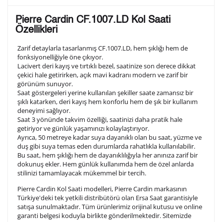
Lütfen aşağıdaki formu doldurunuz. Saatinizin metal
Pierre Cardin CF.1007.LD Kol Saati
arka kapağına gravür tekniği ile formda belirtmiş
Özellikleri
olduğunuz şekilde işlenecektir.
Zarif detaylarla tasarlanmış CF.1007.LD, hem şıklığı hem de
fonksiyonelliğiyle öne çıkıyor.
Lacivert deri kayış ve tırtıklı bezel, saatinize son derece dikkat
1. Satır
10
/ 10
çekici hale getirirken, açık mavi kadranı modern ve zarif bir
görünüm sunuyor.
Saat göstergeleri yerine kullanılan şekiller saate zamansız bir
2. Satır
şıklı katarken, deri kayış hem konforlu hem de şık bir kullanım
10
/ 10
deneyimi sağlıyor.
Saat 3 yönünde takvim özelliği, saatinizi daha pratik hale
getiriyor ve günlük yaşamınızı kolaylaştırıyor.
3. Satır
10
/ 10
Ayrıca, 50 metreye kadar suya dayanıklı olan bu saat, yüzme ve
duş gibi suya temas eden durumlarda rahatlıkla kullanılabilir.
Bu saat, hem şıklığı hem de dayanıklılığıyla her anınıza zarif bir
Lütfen font seçiniz
dokunuş ekler. Hem günlük kullanımda hem de özel anlarda
stilinizi tamamlayacak mükemmel bir tercih.
Pierre Cardin Kol Saati modelleri, Pierre Cardin markasının
Ön İzleme
Kişiselleştir
Vazgeç
Türkiye'deki tek yetkili distribütörü olan Ersa Saat garantisiyle
satışa sunulmaktadır. Tüm ürünlerimiz orijinal kutusu ve online
garanti belgesi koduyla birlikte gönderilmektedir. Sitemizde