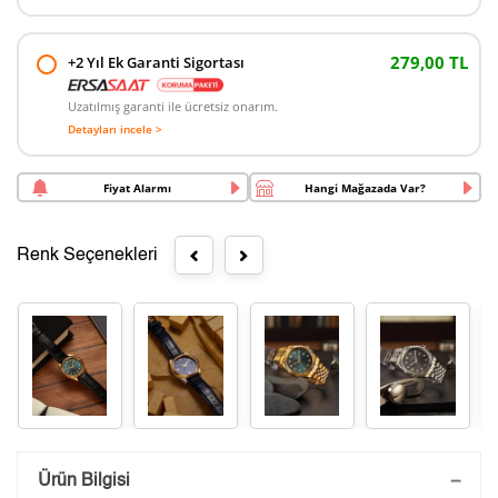
279,00 TL
+2 Yıl Ek Garanti Sigortası
Uzatılmış garanti ile ücretsiz onarım.
Detayları incele >
Fiyat Alarmı
Hangi Mağazada Var?
Renk Seçenekleri
Saatini Kişiselleştir
Ürün Bilgisi