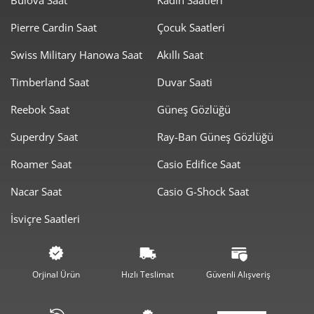
Pierre Cardin Saat
Çocuk Saatleri
Swiss Military Hanowa Saat
Akıllı Saat
Timberland Saat
Duvar Saati
Taksit
Taksit Tutarı
Toplam Tutar
Reebok Saat
Güneş Gözlüğü
3.829,00 ₺
3.829,00 ₺
Tek Çekim
Superdry Saat
Ray-Ban Güneş Gözlüğü
1.914,50 ₺
3.829,00 ₺
2
Roamer Saat
Casio Edifice Saat
1.339,28 ₺
4.017,84 ₺
3
Nacar Saat
Casio G-Shock Saat
1.024,56 ₺
4.098,26 ₺
4
İsviçre Saatleri
836,30 ₺
4.181,50 ₺
5
711,45 ₺
4.268,67 ₺
6
Orjinal Ürün
Hızlı Teslimat
Güvenli Alışveriş
622,79 ₺
4.359,56 ₺
7