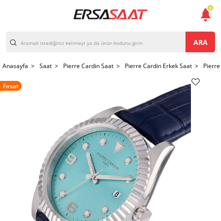
1
ARA
Anasayfa >
Saat >
Pierre Cardin Saat >
Pierre Cardin Erkek Saat >
Pierre
Fırsat