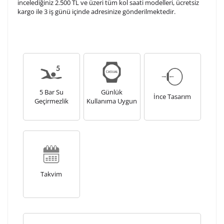
incelediğiniz 2.500 TL ve üzeri tüm kol saati modelleri, ücretsiz
Kişiselleştirilmiş ürünlerin teslim süresi gravür işleme
kargo ile 3 iş günü içinde adresinize gönderilmektedir.
sebebi ile 1-2 iş günü uzamaktadır. Gravür İşlemi
tamamlandıktan sonra siparişiniz kargoya verilecektir.
Kişiselleştirilmiş
iade ve değişim
ürünlerde
yapılamaz.
5 Bar Su
Günlük
İnce Tasarım
Geçirmezlik
Kullanıma Uygun
Takvim