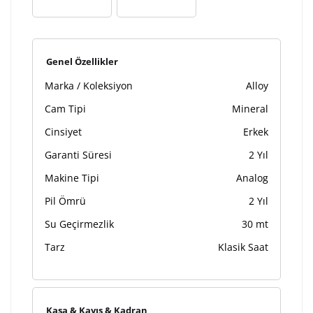
Lütfen font seçiniz
Genel Özellikler
Ön İzleme
Kişiselleştir
Vazgeç
Marka / Koleksiyon
Alloy
Cam Tipi
Mineral
Kişiselleştirilmiş ürünlerin teslim süresi gravür işleme
Cinsiyet
Erkek
sebebi ile 1-2 iş günü uzamaktadır. Gravür İşlemi
tamamlandıktan sonra siparişiniz kargoya verilecektir.
Garanti Süresi
2 Yıl
Kişiselleştirilmiş
iade ve değişim
Makine Tipi
Analog
ürünlerde
yapılamaz.
Pil Ömrü
2 Yıl
Su Geçirmezlik
30 mt
Tarz
Klasik Saat
Kasa & Kayış & Kadran