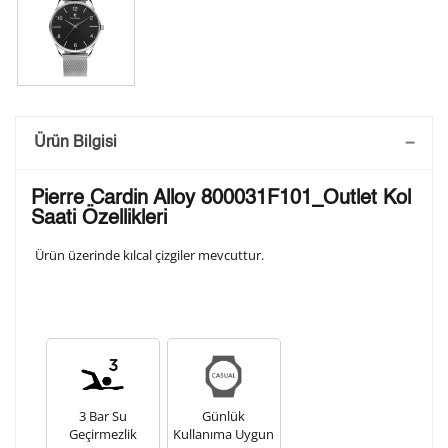
Saatini Kişiselleştir
Ürün Bilgisi
Lütfen aşağıdaki formu doldurunuz. Saatinizin metal
Pierre Cardin Alloy 800031F101_Outlet Kol
arka kapağına gravür tekniği ile formda belirtmiş
Saati Özellikleri
olduğunuz şekilde işlenecektir.
Ürün üzerinde kılcal çizgiler mevcuttur.
1. Satır
10
/ 10
2. Satır
10
/ 10
3 Bar Su
Günlük
3. Satır
Geçirmezlik
Kullanıma Uygun
10
/ 10