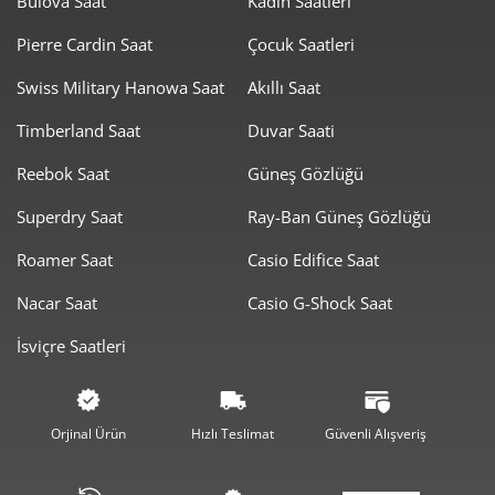
Bulova Saat
Kadın Saatleri
Taksit
Taksit Tutarı
Toplam Tutar
Pierre Cardin Saat
Çocuk Saatleri
1.779,00 ₺
1.779,00 ₺
Tek Çekim
Swiss Military Hanowa Saat
Akıllı Saat
889,50 ₺
1.779,00 ₺
2
Timberland Saat
Duvar Saati
Reebok Saat
Güneş Gözlüğü
622,25 ₺
1.866,74 ₺
3
Superdry Saat
Ray-Ban Güneş Gözlüğü
476,02 ₺
1.904,10 ₺
4
Roamer Saat
Casio Edifice Saat
388,56 ₺
1.942,78 ₺
5
Nacar Saat
Casio G-Shock Saat
330,55 ₺
1.983,28 ₺
6
İsviçre Saatleri
289,36 ₺
2.025,50 ₺
7
258,70 ₺
2.069,57 ₺
8
Orjinal Ürün
Hızlı Teslimat
Güvenli Alışveriş
235,04 ₺
2.115,34 ₺
9