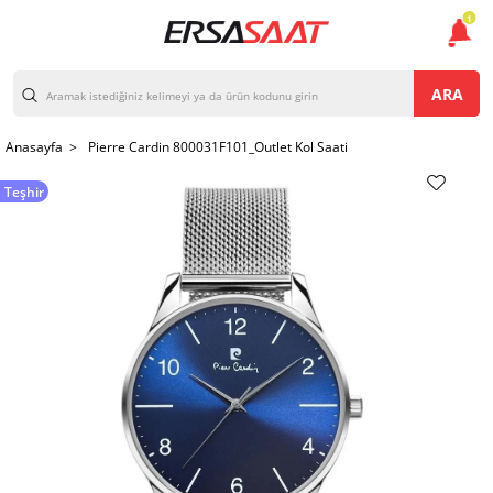
1
ARA
Anasayfa >
Pierre Cardin 800031F101_Outlet Kol Saati
Teşhir