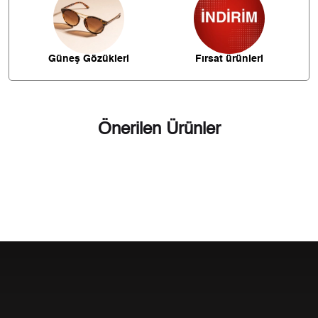
289,36 ₺
2.025,50 ₺
7
258,70 ₺
2.069,57 ₺
8
Güneş Gözükleri
Fırsat ürünleri
235,04 ₺
2.115,34 ₺
9
Önerilen Ürünler
Taksit
Taksit Tutarı
Toplam Tutar
1.779,00 ₺
1.779,00 ₺
Tek Çekim
889,50 ₺
1.779,00 ₺
2
622,25 ₺
1.866,74 ₺
3
476,02 ₺
1.904,10 ₺
4