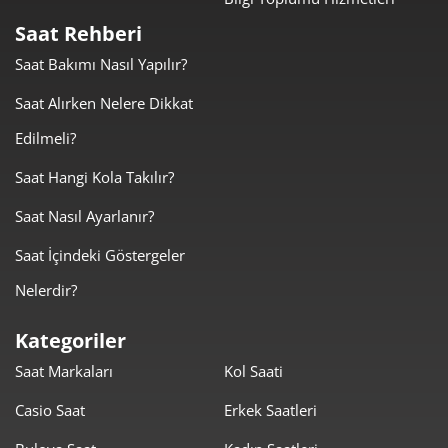
889,50 ₺
1.779,00 ₺
2
Saat Rehberi
622,25 ₺
1.866,74 ₺
3
Saat Bakımı Nasıl Yapılır?
476,02 ₺
1.904,10 ₺
4
Saat Alırken Nelere Dikkat
Edilmeli?
388,56 ₺
1.942,78 ₺
5
Saat Hangi Kola Takılır?
330,55 ₺
1.983,28 ₺
6
Saat Nasıl Ayarlanır?
289,36 ₺
2.025,50 ₺
7
Saat İçindeki Göstergeler
258,70 ₺
2.069,57 ₺
8
Nelerdir?
235,04 ₺
2.115,34 ₺
9
Kategoriler
Saat Markaları
Kol Saati
Casio Saat
Erkek Saatleri