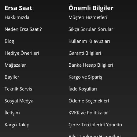
Ersa Saat
Önemli Bilgiler
388,56 ₺
1.942,78 ₺
5
Hakkımızda
Müşteri Hizmetleri
330,55 ₺
1.983,28 ₺
6
Neden Ersa Saat ?
Sıkça Sorulan Sorular
289,36 ₺
2.025,50 ₺
7
Blog
Kullanım Kılavuzları
258,70 ₺
2.069,57 ₺
8
Hediye Önerileri
Garanti Bilgileri
235,04 ₺
2.115,34 ₺
Mağazalar
Banka Hesap Bilgileri
9
Bayiler
Kargo ve Sipariş
Teknik Servis
İade Koşulları
Sosyal Medya
Ödeme Seçenekleri
Taksit
Taksit Tutarı
Toplam Tutar
İletişim
KVKK ve Politikalar
1.779,00 ₺
1.779,00 ₺
Kargo Takip
Çerez Tercihlerini Yönetin
Tek Çekim
Bilgi Toplumu Hizmetleri