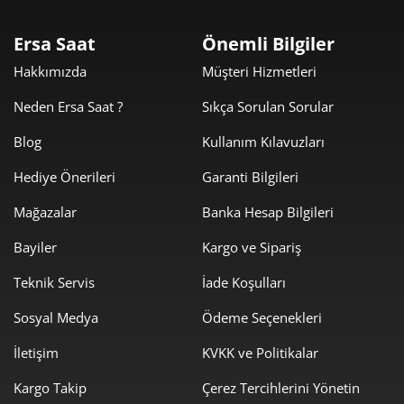
4.212,78 ₺
8.425,55 ₺
2
Ersa Saat
Önemli Bilgiler
2.947,03 ₺
8.841,08 ₺
3
Hakkımızda
Müşteri Hizmetleri
2.254,51 ₺
9.018,03 ₺
4
Neden Ersa Saat ?
Sıkça Sorulan Sorular
1.840,24 ₺
9.201,21 ₺
5
Blog
Kullanım Kılavuzları
Hediye Önerileri
Garanti Bilgileri
1.565,51 ₺
9.393,03 ₺
6
Mağazalar
Banka Hesap Bilgileri
1.370,43 ₺
9.593,02 ₺
7
Bayiler
Kargo ve Sipariş
1.225,21 ₺
9.801,71 ₺
8
Teknik Servis
İade Koşulları
1.113,17 ₺
10.018,49 ₺
9
Sosyal Medya
Ödeme Seçenekleri
İletişim
KVKK ve Politikalar
Kargo Takip
Çerez Tercihlerini Yönetin