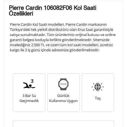
Lütfen aşağıdaki formu doldurunuz. Saatinizin metal
Pierre Cardin 106082F06 Kol Saati
arka kapağına gravür tekniği ile formda belirtmiş
Özellikleri
olduğunuz şekilde işlenecektir.
Pierre Cardin Kol Saati modelleri, Pierre Cardin markasının
Türkiye'deki tek yetkili distribütörü olan Ersa Saat garantisiyle
satışa sunulmaktadır. Tüm ürünlerimiz orijinal kutusu ve online
1. Satır
10
/ 10
garanti belgesi koduyla birlikte gönderilmektedir. Sitemizde
incelediğiniz 2.500 TL ve üzeri tüm kol saati modelleri, ücretsiz
kargo ile 3 iş günü içinde adresinize gönderilmektedir.
2. Satır
10
/ 10
3. Satır
10
/ 10
Lütfen font seçiniz
3 Bar Su
Günlük
Taş
Geçirmezlik
Kullanıma Uygun
Ön İzleme
Kişiselleştir
Vazgeç