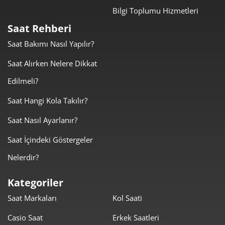
Bilgi Toplumu Hizmetleri
Taksit
Taksit Tutarı
Toplam Tutar
Saat Rehberi
8.425,55 ₺
8.425,55 ₺
Tek Çekim
Saat Bakımı Nasıl Yapılır?
4.212,78 ₺
8.425,55 ₺
Saat Alırken Nelere Dikkat
2
Edilmeli?
2.947,03 ₺
8.841,08 ₺
3
Saat Hangi Kola Takılır?
2.254,51 ₺
9.018,03 ₺
4
Saat Nasıl Ayarlanır?
1.840,24 ₺
9.201,21 ₺
5
Saat İçindeki Göstergeler
1.565,51 ₺
9.393,03 ₺
6
Nelerdir?
1.370,43 ₺
9.593,02 ₺
7
Kategoriler
Saat Markaları
Kol Saati
1.225,21 ₺
9.801,71 ₺
8
Casio Saat
Erkek Saatleri
1.113,17 ₺
10.018,49 ₺
9