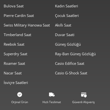
Bulova Saat
Kadın Saatleri
Pierre Cardin Saat
Çocuk Saatleri
Swiss Military Hanowa Saat
Akıllı Saat
Timberland Saat
Duvar Saati
Taksit
Taksit Tutarı
Toplam Tutar
Reebok Saat
Güneş Gözlüğü
8.425,55 ₺
8.425,55 ₺
Tek Çekim
Superdry Saat
Ray-Ban Güneş Gözlüğü
4.212,78 ₺
8.425,55 ₺
2
Roamer Saat
Casio Edifice Saat
2.947,03 ₺
8.841,08 ₺
3
Nacar Saat
Casio G-Shock Saat
2.254,51 ₺
9.018,03 ₺
4
İsviçre Saatleri
1.840,24 ₺
9.201,21 ₺
5
1.565,51 ₺
9.393,03 ₺
6
Orjinal Ürün
Hızlı Teslimat
Güvenli Alışveriş