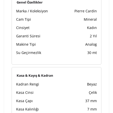
Kişiselleştirilmiş ürünlerin teslim süresi gravür işleme
Genel Özellikler
sebebi ile 1-2 iş günü uzamaktadır. Gravür İşlemi
Marka / Koleksiyon
Pierre Cardin
tamamlandıktan sonra siparişiniz kargoya verilecektir.
Kişiselleştirilmiş
iade ve değişim
Cam Tipi
Mineral
ürünlerde
yapılamaz.
Cinsiyet
Kadın
Garanti Süresi
2 Yıl
Makine Tipi
Analog
Su Geçirmezlik
30 mt
Kasa & Kayış & Kadran
Kadran Rengi
Beyaz
Kasa Cinsi
Çelik
Kasa Çapı
37 mm
Kasa Kalınlığı
7 mm