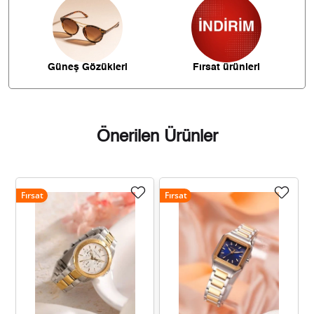
1.370,43 ₺
9.593,02 ₺
7
1.225,21 ₺
9.801,71 ₺
8
Güneş Gözükleri
Fırsat ürünleri
1.113,17 ₺
10.018,49 ₺
9
Önerilen Ürünler
Taksit
Taksit Tutarı
Toplam Tutar
Fırsat
Fırsat
8.425,55 ₺
8.425,55 ₺
Tek Çekim
4.212,78 ₺
8.425,55 ₺
2
2.947,03 ₺
8.841,08 ₺
3
2.254,51 ₺
9.018,03 ₺
4