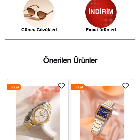
1.370,43 ₺
9.593,02 ₺
7
1.225,21 ₺
9.801,71 ₺
8
Güneş Gözükleri
Fırsat ürünleri
1.113,17 ₺
10.018,49 ₺
9
Önerilen Ürünler
Taksit
Taksit Tutarı
Toplam Tutar
Fırsat
Fırsat
8.425,55 ₺
8.425,55 ₺
Tek Çekim
4.212,78 ₺
8.425,55 ₺
2
2.947,03 ₺
8.841,08 ₺
3
2.254,51 ₺
9.018,03 ₺
4