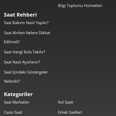
Bilgi Toplumu Hizmetleri
Taksit
Taksit Tutarı
Toplam Tutar
Saat Rehberi
8.425,55 ₺
8.425,55 ₺
Tek Çekim
Saat Bakımı Nasıl Yapılır?
4.212,78 ₺
8.425,55 ₺
Saat Alırken Nelere Dikkat
2
Edilmeli?
2.947,03 ₺
8.841,08 ₺
3
Saat Hangi Kola Takılır?
2.254,51 ₺
9.018,03 ₺
4
Saat Nasıl Ayarlanır?
1.840,24 ₺
9.201,21 ₺
5
Saat İçindeki Göstergeler
1.565,51 ₺
9.393,03 ₺
6
Nelerdir?
1.370,43 ₺
9.593,02 ₺
7
Kategoriler
Saat Markaları
Kol Saati
1.225,21 ₺
9.801,71 ₺
8
Casio Saat
Erkek Saatleri
1.113,17 ₺
10.018,49 ₺
9