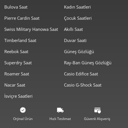
Bulova Saat
Kadın Saatleri
Pierre Cardin Saat
Çocuk Saatleri
Swiss Military Hanowa Saat
Akıllı Saat
Timberland Saat
Duvar Saati
Taksit
Taksit Tutarı
Toplam Tutar
Reebok Saat
Güneş Gözlüğü
8.425,55 ₺
8.425,55 ₺
Tek Çekim
Superdry Saat
Ray-Ban Güneş Gözlüğü
4.212,78 ₺
8.425,55 ₺
2
Roamer Saat
Casio Edifice Saat
2.947,03 ₺
8.841,08 ₺
3
Nacar Saat
Casio G-Shock Saat
2.254,51 ₺
9.018,03 ₺
4
İsviçre Saatleri
1.840,24 ₺
9.201,21 ₺
5
1.565,51 ₺
9.393,03 ₺
6
Orjinal Ürün
Hızlı Teslimat
Güvenli Alışveriş