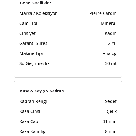
Kişiselleştirilmiş ürünlerin teslim süresi gravür işleme
Genel Özellikler
sebebi ile 1-2 iş günü uzamaktadır. Gravür İşlemi
Marka / Koleksiyon
Pierre Cardin
tamamlandıktan sonra siparişiniz kargoya verilecektir.
Kişiselleştirilmiş
iade ve değişim
Cam Tipi
Mineral
ürünlerde
yapılamaz.
Cinsiyet
Kadın
Garanti Süresi
2 Yıl
Makine Tipi
Analog
Su Geçirmezlik
30 mt
Kasa & Kayış & Kadran
Kadran Rengi
Sedef
Kasa Cinsi
Çelik
Kasa Çapı
31 mm
Kasa Kalınlığı
8 mm