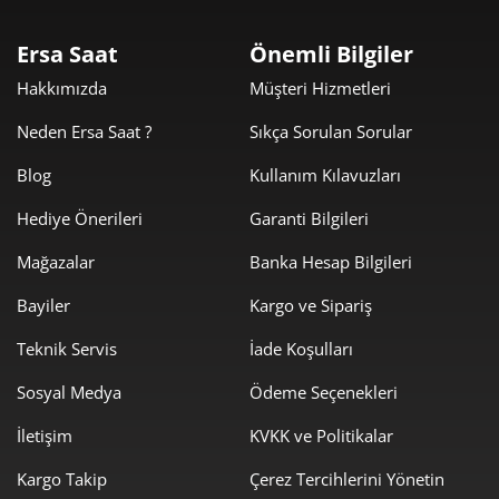
4.212,78 ₺
8.425,55 ₺
2
Ersa Saat
Önemli Bilgiler
2.947,03 ₺
8.841,08 ₺
3
Hakkımızda
Müşteri Hizmetleri
2.254,51 ₺
9.018,03 ₺
4
Neden Ersa Saat ?
Sıkça Sorulan Sorular
1.840,24 ₺
9.201,21 ₺
5
Blog
Kullanım Kılavuzları
Hediye Önerileri
Garanti Bilgileri
1.565,51 ₺
9.393,03 ₺
6
Mağazalar
Banka Hesap Bilgileri
1.370,43 ₺
9.593,02 ₺
7
Bayiler
Kargo ve Sipariş
1.225,21 ₺
9.801,71 ₺
8
Teknik Servis
İade Koşulları
1.113,17 ₺
10.018,49 ₺
9
Sosyal Medya
Ödeme Seçenekleri
İletişim
KVKK ve Politikalar
Kargo Takip
Çerez Tercihlerini Yönetin