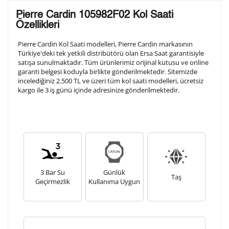
Lütfen aşağıdaki formu doldurunuz. Saatinizin metal
Pierre Cardin 105982F02 Kol Saati
arka kapağına gravür tekniği ile formda belirtmiş
Özellikleri
olduğunuz şekilde işlenecektir.
Pierre Cardin Kol Saati modelleri, Pierre Cardin markasının
Türkiye'deki tek yetkili distribütörü olan Ersa Saat garantisiyle
satışa sunulmaktadır. Tüm ürünlerimiz orijinal kutusu ve online
1. Satır
10
/ 10
garanti belgesi koduyla birlikte gönderilmektedir. Sitemizde
incelediğiniz 2.500 TL ve üzeri tüm kol saati modelleri, ücretsiz
kargo ile 3 iş günü içinde adresinize gönderilmektedir.
2. Satır
10
/ 10
3. Satır
10
/ 10
Lütfen font seçiniz
3 Bar Su
Günlük
Taş
Geçirmezlik
Kullanıma Uygun
Ön İzleme
Kişiselleştir
Vazgeç