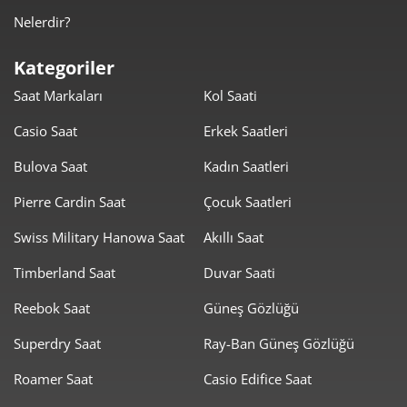
Nelerdir?
2.223,44 ₺
11.117,18 ₺
5
Kategoriler
1.891,49 ₺
11.348,94 ₺
6
Saat Markaları
Kol Saati
1.655,80 ₺
11.590,57 ₺
7
Casio Saat
Erkek Saatleri
1.480,34 ₺
11.842,72 ₺
8
Bulova Saat
Kadın Saatleri
1.344,96 ₺
12.104,64 ₺
Pierre Cardin Saat
Çocuk Saatleri
9
Swiss Military Hanowa Saat
Akıllı Saat
Timberland Saat
Duvar Saati
Reebok Saat
Güneş Gözlüğü
Taksit
Taksit Tutarı
Toplam Tutar
Superdry Saat
Ray-Ban Güneş Gözlüğü
10.180,00 ₺
10.180,00 ₺
Roamer Saat
Casio Edifice Saat
Tek Çekim