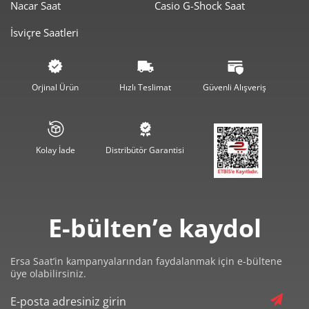
Nacar Saat
Casio G-Shock Saat
5.090,00 ₺
10.180,00 ₺
2
İsviçre Saatleri
3.560,69 ₺
10.682,06 ₺
3
2.723,96 ₺
10.895,86 ₺
4
Orjinal Ürün
Hızlı Teslimat
Güvenli Alışveriş
2.223,44 ₺
11.117,18 ₺
5
1.891,49 ₺
11.348,94 ₺
6
Kolay İade
Distribütör Garantisi
1.655,80 ₺
11.590,57 ₺
7
1.480,34 ₺
11.842,72 ₺
8
E-bülten’e kaydol
1.344,96 ₺
12.104,64 ₺
9
Ersa Saat’in kampanyalarından faydalanmak için e-bültene
üye olabilirsiniz.