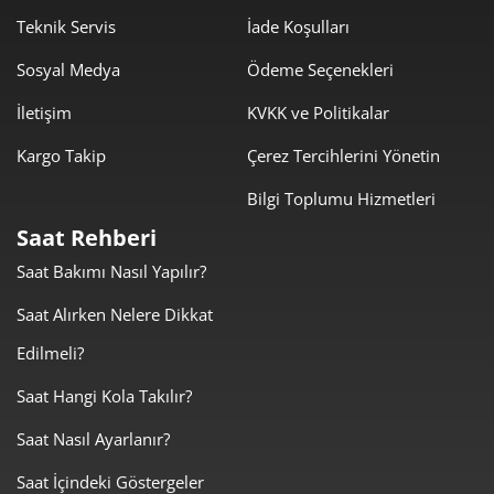
1.655,80 ₺
11.590,57 ₺
Teknik Servis
İade Koşulları
7
Sosyal Medya
Ödeme Seçenekleri
1.480,34 ₺
11.842,72 ₺
8
İletişim
KVKK ve Politikalar
1.344,96 ₺
12.104,64 ₺
9
Kargo Takip
Çerez Tercihlerini Yönetin
Bilgi Toplumu Hizmetleri
Saat Rehberi
Saat Bakımı Nasıl Yapılır?
Taksit
Taksit Tutarı
Toplam Tutar
Saat Alırken Nelere Dikkat
10.180,00 ₺
10.180,00 ₺
Tek Çekim
Edilmeli?
5.090,00 ₺
10.180,00 ₺
2
Saat Hangi Kola Takılır?
Saat Nasıl Ayarlanır?
3.560,69 ₺
10.682,06 ₺
3
Saat İçindeki Göstergeler
2.723,96 ₺
10.895,86 ₺
4