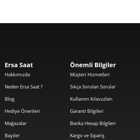
1.344,96 ₺
12.104,64 ₺
9
Taksit
Taksit Tutarı
Toplam Tutar
10.180,00 ₺
10.180,00 ₺
Tek Çekim
Ersa Saat
Önemli Bilgiler
Hakkımızda
Müşteri Hizmetleri
5.090,00 ₺
10.180,00 ₺
2
Neden Ersa Saat ?
Sıkça Sorulan Sorular
3.560,69 ₺
10.682,06 ₺
3
Blog
Kullanım Kılavuzları
2.723,96 ₺
10.895,86 ₺
4
Hediye Önerileri
Garanti Bilgileri
2.223,44 ₺
11.117,18 ₺
5
Mağazalar
Banka Hesap Bilgileri
1.891,49 ₺
11.348,94 ₺
6
Bayiler
Kargo ve Sipariş