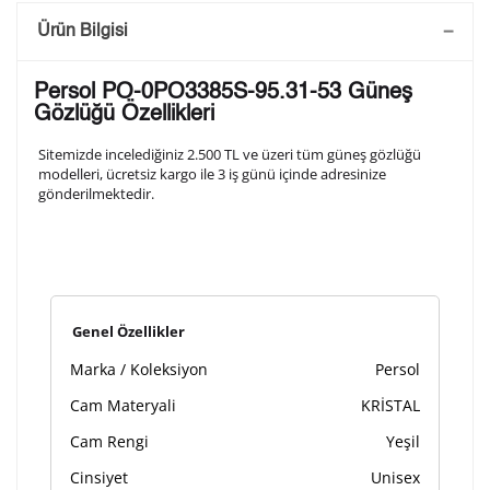
Saatini Kişiselleştir
Ürün Bilgisi
Lütfen aşağıdaki formu doldurunuz. Saatinizin metal
Persol PO-0PO3385S-95.31-53 Güneş
arka kapağına gravür tekniği ile formda belirtmiş
Gözlüğü Özellikleri
olduğunuz şekilde işlenecektir.
Sitemizde incelediğiniz 2.500 TL ve üzeri tüm güneş gözlüğü
modelleri, ücretsiz kargo ile 3 iş günü içinde adresinize
gönderilmektedir.
1. Satır
10
/ 10
2. Satır
10
/ 10
Genel Özellikler
3. Satır
10
/ 10
Marka / Koleksiyon
Persol
Lütfen font seçiniz
Cam Materyali
KRİSTAL
Cam Rengi
Yeşil
Cinsiyet
Unisex
Ön İzleme
Kişiselleştir
Vazgeç