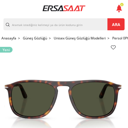
1
ARA
Anasayfa >
Güneş Gözlüğü >
Unisex Güneş Gözlüğü Modelleri >
Persol 0
Yeni