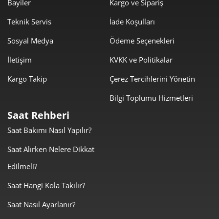
Bayiler
Kargo ve Sipariş
1.496,23 ₺
10.473,64 ₺
Teknik Servis
İade Koşulları
7
Sosyal Medya
Ödeme Seçenekleri
1.337,69 ₺
10.701,49 ₺
8
İletişim
KVKK ve Politikalar
1.215,35 ₺
10.938,17 ₺
9
Kargo Takip
Çerez Tercihlerini Yönetin
Bilgi Toplumu Hizmetleri
Saat Rehberi
Saat Bakımı Nasıl Yapılır?
Taksit
Taksit Tutarı
Toplam Tutar
Saat Alırken Nelere Dikkat
9.199,00 ₺
9.199,00 ₺
Tek Çekim
Edilmeli?
4.599,50 ₺
9.199,00 ₺
2
Saat Hangi Kola Takılır?
Saat Nasıl Ayarlanır?
3.217,56 ₺
9.652,68 ₺
3