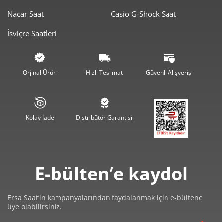
Nacar Saat
Casio G-Shock Saat
4.599,50 ₺
9.199,00 ₺
2
İsviçre Saatleri
3.217,56 ₺
9.652,68 ₺
3
2.461,47 ₺
9.845,87 ₺
4
Orjinal Ürün
Hızlı Teslimat
Güvenli Alışveriş
2.009,17 ₺
10.045,87 ₺
5
1.709,22 ₺
10.255,30 ₺
6
Kolay İade
Distribütör Garantisi
1.496,23 ₺
10.473,64 ₺
7
1.337,69 ₺
10.701,49 ₺
8
E-bülten’e kaydol
1.215,35 ₺
10.938,17 ₺
9
Ersa Saat’in kampanyalarından faydalanmak için e-bültene
üye olabilirsiniz.