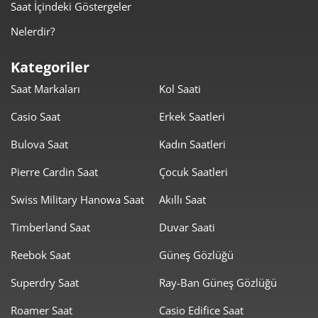
Saat İçindeki Göstergeler
2.461,47 ₺
9.845,87 ₺
4
Nelerdir?
2.009,17 ₺
10.045,87 ₺
5
Kategoriler
1.709,22 ₺
10.255,30 ₺
6
Saat Markaları
Kol Saati
1.496,23 ₺
10.473,64 ₺
7
Casio Saat
Erkek Saatleri
1.337,69 ₺
10.701,49 ₺
8
Bulova Saat
Kadın Saatleri
1.215,35 ₺
10.938,17 ₺
Pierre Cardin Saat
Çocuk Saatleri
9
Swiss Military Hanowa Saat
Akıllı Saat
Timberland Saat
Duvar Saati
Reebok Saat
Güneş Gözlüğü
Taksit
Taksit Tutarı
Toplam Tutar
Superdry Saat
Ray-Ban Güneş Gözlüğü
9.199,00 ₺
9.199,00 ₺
Roamer Saat
Casio Edifice Saat
Tek Çekim