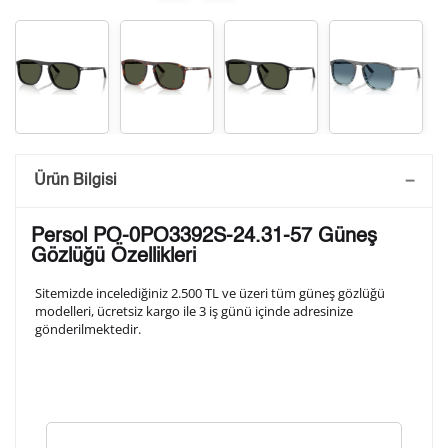
Saatini Kişiselleştir
Ürün Bilgisi
Lütfen aşağıdaki formu doldurunuz. Saatinizin metal
Persol PO-0PO3392S-24.31-57 Güneş
arka kapağına gravür tekniği ile formda belirtmiş
Gözlüğü Özellikleri
olduğunuz şekilde işlenecektir.
Sitemizde incelediğiniz 2.500 TL ve üzeri tüm güneş gözlüğü
modelleri, ücretsiz kargo ile 3 iş günü içinde adresinize
gönderilmektedir.
1. Satır
10
/ 10
2. Satır
10
/ 10