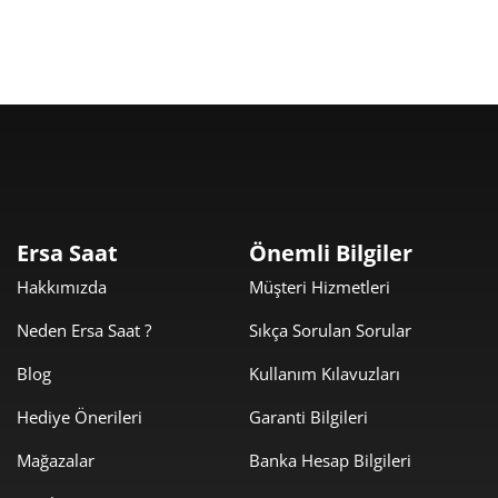
1.215,35 ₺
10.938,17 ₺
9
Taksit
Taksit Tutarı
Toplam Tutar
9.199,00 ₺
9.199,00 ₺
Tek Çekim
Ersa Saat
Önemli Bilgiler
Hakkımızda
Müşteri Hizmetleri
4.599,50 ₺
9.199,00 ₺
2
Neden Ersa Saat ?
Sıkça Sorulan Sorular
3.217,56 ₺
9.652,68 ₺
3
Blog
Kullanım Kılavuzları
2.461,47 ₺
9.845,87 ₺
4
Hediye Önerileri
Garanti Bilgileri
2.009,17 ₺
10.045,87 ₺
5
Mağazalar
Banka Hesap Bilgileri
1.709,22 ₺
10.255,30 ₺
6