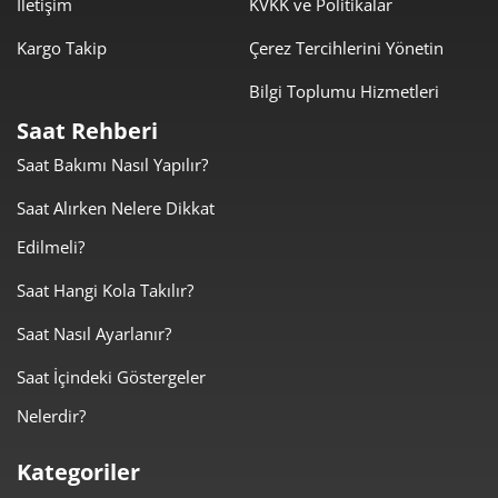
İletişim
KVKK ve Politikalar
Kargo Takip
Çerez Tercihlerini Yönetin
Bilgi Toplumu Hizmetleri
Taksit
Taksit Tutarı
Toplam Tutar
Saat Rehberi
10.173,55 ₺
10.173,55 ₺
Tek Çekim
Saat Bakımı Nasıl Yapılır?
5.086,78 ₺
10.173,55 ₺
Saat Alırken Nelere Dikkat
2
Edilmeli?
3.558,43 ₺
10.675,29 ₺
3
Saat Hangi Kola Takılır?
2.722,24 ₺
10.888,95 ₺
4
Saat Nasıl Ayarlanır?
2.222,03 ₺
11.110,13 ₺
5
Saat İçindeki Göstergeler
1.890,29 ₺
11.341,75 ₺
6
Nelerdir?
1.654,75 ₺
11.583,23 ₺
7
Kategoriler