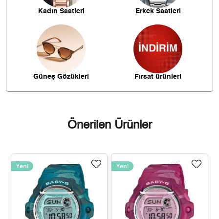
Kadın Saatleri
Erkek Saatleri
1.890,29 ₺
11.341,75 ₺
6
1.654,75 ₺
11.583,23 ₺
7
1.479,40 ₺
11.835,21 ₺
8
Güneş Gözükleri
Fırsat ürünleri
1.344,11 ₺
12.096,97 ₺
9
Önerilen Ürünler
Taksit
Taksit Tutarı
Toplam Tutar
Yeni
Yeni
10.173,55 ₺
10.173,55 ₺
Tek Çekim
5.086,78 ₺
10.173,55 ₺
2