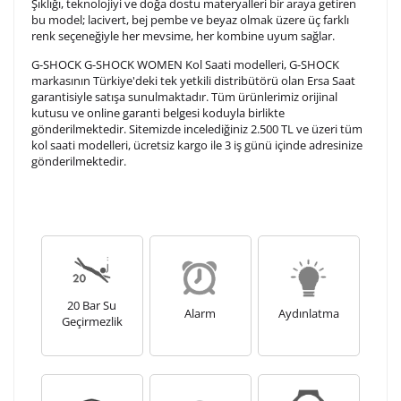
Şıklığı, teknolojiyi ve doğa dostu materyalleri bir araya getiren
Kişiselleştirilmiş ürünlerin teslim süresi gravür işleme
bu model; lacivert, bej pembe ve beyaz olmak üzere üç farklı
sebebi ile 1-2 iş günü uzamaktadır. Gravür İşlemi
renk seçeneğiyle her mevsime, her kombine uyum sağlar.
tamamlandıktan sonra siparişiniz kargoya verilecektir.
Kişiselleştirilmiş
iade ve değişim
G-SHOCK G-SHOCK WOMEN Kol Saati modelleri, G-SHOCK
markasının Türkiye'deki tek yetkili distribütörü olan Ersa Saat
ürünlerde
yapılamaz.
garantisiyle satışa sunulmaktadır. Tüm ürünlerimiz orijinal
kutusu ve online garanti belgesi koduyla birlikte
gönderilmektedir. Sitemizde incelediğiniz 2.500 TL ve üzeri tüm
kol saati modelleri, ücretsiz kargo ile 3 iş günü içinde adresinize
gönderilmektedir.
20 Bar Su
Alarm
Aydınlatma
Geçirmezlik