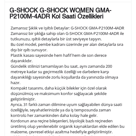
Lütfen aşağıdaki formu doldurunuz. Saatinizin metal
G-SHOCK G-SHOCK WOMEN GMA-
arka kapağına gravür tekniği ile formda belirtmiş
P2100M-4ADR Kol Saati Özellikleri
olduğunuz şekilde işlenecektir.
Zamansız Şıklık ve Işıltılı Detaylar: G-SHOCK GMA-P2100M-4ADR
Zamansız bir şıklığa sahip olan G-SHOCK GMA-P2100M-4ADR ile
tutkunuzu, ışıltılı detaylarla bir üst seviyeye taşıyın.
1. Satır
10
/ 10
Bu özel model, pembe kadranı üzerinde yer alan detaylarla sıra
dışı bir ışıltı sunuyor.
Plastik kasası sayesinde hem hafif hem de son derece
2. Satır
dayanıklıdır.
10
/ 10
Gündelik stilinizi tamamlayan bu saat, aynı zamanda 200
metreye kadar su geçirmezlik özelliği ve darbelere karşı
dayanıklılığı sayesinde zorlu koşullarda da yanınızda olmaya
3. Satır
10
/ 10
hazır.
Kompakt tasarımı, daha küçük bilekler için özel olarak
düşünülmüş ve maksimum konfor sağlayacak şekilde
Lütfen font seçiniz
geliştirilmiştir.
Ayrıca, 31 farklı zaman dilimine uyum sağlayabilen dünya saati
özelliğiyle, seyahatlerinizde ya da iş temposunda zaman
kontrolü her zamankinden daha kolay hale gelir.
Ön İzleme
Kişiselleştir
Vazgeç
Kordonun ana reçine bileşenleri, biyolojik bazlı reçineden
üretilmiş olup yenilenebilir organik kaynaklardan elde edilen bu
malzeme, çevresel etkiyi azaltma hedefiyle geliştirilmiştir.