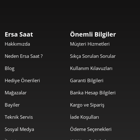
10.173,55 ₺
10.173,55 ₺
Tek Çekim
5.086,78 ₺
10.173,55 ₺
2
Ersa Saat
Önemli Bilgiler
3.558,43 ₺
10.675,29 ₺
3
Hakkımızda
Müşteri Hizmetleri
2.722,24 ₺
10.888,95 ₺
4
Neden Ersa Saat ?
Sıkça Sorulan Sorular
2.222,03 ₺
11.110,13 ₺
5
Blog
Kullanım Kılavuzları
Hediye Önerileri
Garanti Bilgileri
1.890,29 ₺
11.341,75 ₺
6
Mağazalar
Banka Hesap Bilgileri
1.654,75 ₺
11.583,23 ₺
7
Bayiler
Kargo ve Sipariş
1.479,40 ₺
11.835,21 ₺
8
Teknik Servis
İade Koşulları
1.344,11 ₺
12.096,97 ₺
9
Sosyal Medya
Ödeme Seçenekleri