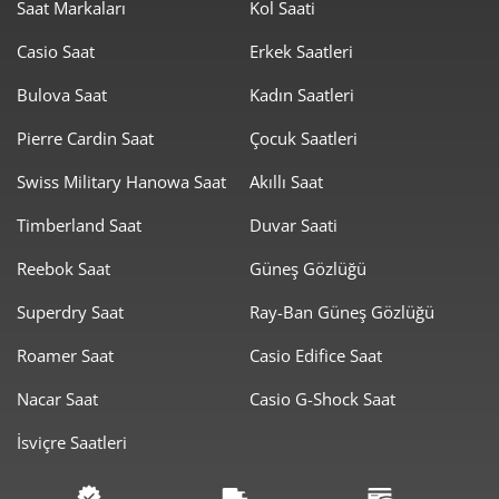
Saat Markaları
Kol Saati
1.479,40 ₺
11.835,21 ₺
8
Casio Saat
Erkek Saatleri
1.344,11 ₺
12.096,97 ₺
9
Bulova Saat
Kadın Saatleri
Pierre Cardin Saat
Çocuk Saatleri
Swiss Military Hanowa Saat
Akıllı Saat
Timberland Saat
Duvar Saati
Taksit
Taksit Tutarı
Toplam Tutar
Reebok Saat
Güneş Gözlüğü
10.173,55 ₺
10.173,55 ₺
Tek Çekim
Superdry Saat
Ray-Ban Güneş Gözlüğü
5.086,78 ₺
10.173,55 ₺
2
Roamer Saat
Casio Edifice Saat
3.558,43 ₺
10.675,29 ₺
3
Nacar Saat
Casio G-Shock Saat
2.722,24 ₺
10.888,95 ₺
4
İsviçre Saatleri
2.222,03 ₺
11.110,13 ₺
5