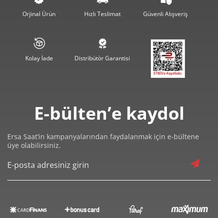
1.890,29 ₺
11.341,75 ₺
6
Orjinal Ürün
Hızlı Teslimat
Güvenli Alışveriş
1.654,75 ₺
11.583,23 ₺
7
1.479,40 ₺
11.835,21 ₺
8
Kolay İade
Distribütör Garantisi
1.344,11 ₺
12.096,97 ₺
9
E-bülten’e kaydol
Ersa Saat’in kampanyalarından faydalanmak için e-bültene
üye olabilirsiniz.
Taksit
Taksit Tutarı
Toplam Tutar
10.173,55 ₺
10.173,55 ₺
Tek Çekim
5.086,78 ₺
10.173,55 ₺
2
3.558,43 ₺
10.675,29 ₺
3