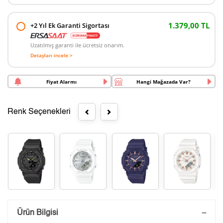
1.379,00 TL
+2 Yıl Ek Garanti Sigortası
Uzatılmış garanti ile ücretsiz onarım.
Detayları incele >
Fiyat Alarmı
Hangi Mağazada Var?
Renk Seçenekleri
Saatini Kişiselleştir
Ürün Bilgisi