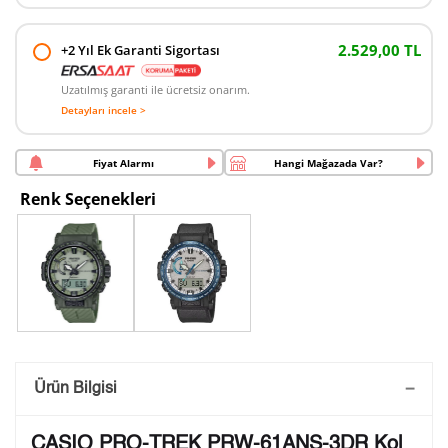
2.529,00 TL
+2 Yıl Ek Garanti Sigortası
Uzatılmış garanti ile ücretsiz onarım.
Detayları incele >
Fiyat Alarmı
Hangi Mağazada Var?
Renk Seçenekleri
Saatini Kişiselleştir
Ürün Bilgisi
Lütfen aşağıdaki formu doldurunuz. Saatinizin metal
CASIO PRO-TREK PRW-61ANS-3DR Kol
arka kapağına gravür tekniği ile formda belirtmiş