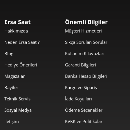
12.829,50 ₺
25.659,00 ₺
2
Ersa Saat
Önemli Bilgiler
8.974,82 ₺
26.924,45 ₺
3
Hakkımızda
Müşteri Hizmetleri
6.865,84 ₺
27.463,34 ₺
4
Neden Ersa Saat ?
Sıkça Sorulan Sorular
5.604,24 ₺
28.021,19 ₺
5
Blog
Kullanım Kılavuzları
Hediye Önerileri
Garanti Bilgileri
4.767,56 ₺
28.605,35 ₺
6
Mağazalar
Banka Hesap Bilgileri
4.173,48 ₺
29.214,39 ₺
7
Bayiler
Kargo ve Sipariş
3.731,24 ₺
29.849,93 ₺
8
Teknik Servis
İade Koşulları
3.390,01 ₺
30.510,11 ₺
9
Sosyal Medya
Ödeme Seçenekleri
İletişim
KVKK ve Politikalar