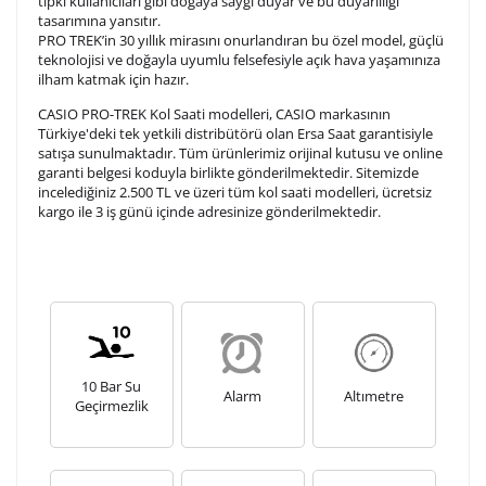
tıpkı kullanıcıları gibi doğaya saygı duyar ve bu duyarlılığı
tamamlandıktan sonra siparişiniz kargoya verilecektir.
tasarımına yansıtır.
Kişiselleştirilmiş
iade ve değişim
PRO TREK’in 30 yıllık mirasını onurlandıran bu özel model, güçlü
ürünlerde
yapılamaz.
teknolojisi ve doğayla uyumlu felsefesiyle açık hava yaşamınıza
ilham katmak için hazır.
CASIO PRO-TREK Kol Saati modelleri, CASIO markasının
Türkiye'deki tek yetkili distribütörü olan Ersa Saat garantisiyle
satışa sunulmaktadır. Tüm ürünlerimiz orijinal kutusu ve online
garanti belgesi koduyla birlikte gönderilmektedir. Sitemizde
incelediğiniz 2.500 TL ve üzeri tüm kol saati modelleri, ücretsiz
kargo ile 3 iş günü içinde adresinize gönderilmektedir.
10 Bar Su
Alarm
Altımetre
Geçirmezlik