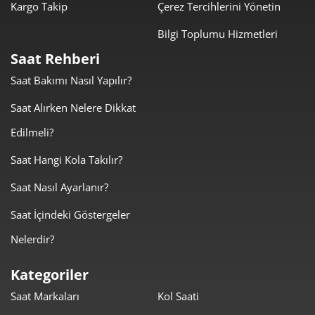
Kargo Takip
Çerez Tercihlerini Yönetin
Bilgi Toplumu Hizmetleri
Taksit
Taksit Tutarı
Toplam Tutar
Saat Rehberi
25.659,00 ₺
25.659,00 ₺
Tek Çekim
Saat Bakımı Nasıl Yapılır?
12.829,50 ₺
25.659,00 ₺
Saat Alırken Nelere Dikkat
2
Edilmeli?
8.974,82 ₺
26.924,45 ₺
3
Saat Hangi Kola Takılır?
6.865,84 ₺
27.463,34 ₺
4
Saat Nasıl Ayarlanır?
5.604,24 ₺
28.021,19 ₺
5
Saat İçindeki Göstergeler
4.767,56 ₺
28.605,35 ₺
6
Nelerdir?
4.173,48 ₺
29.214,39 ₺
7
Kategoriler
Saat Markaları
Kol Saati
3.731,24 ₺
29.849,93 ₺
8