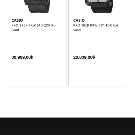
6.865,84 ₺
27.463,34 ₺
4
CASIO
CASIO
5.604,24 ₺
28.021,19 ₺
5
PRO-TREK PRW-61D-2DR Kol
PRO-TREK PRW-69Y-1DR Kol
Saati
Saati
4.767,56 ₺
28.605,35 ₺
6
4.173,48 ₺
29.214,39 ₺
7
30.969,00₺
20.639,00₺
3.731,24 ₺
29.849,93 ₺
8
3.390,01 ₺
30.510,11 ₺
9
Taksit
Taksit Tutarı
Toplam Tutar
25.659,00 ₺
25.659,00 ₺
Tek Çekim