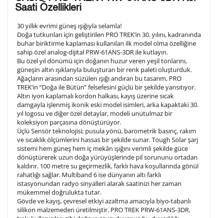
Saati Özellikleri
olduğunuz şekilde işlenecektir.
30 yıllık evrimi güneş ışığıyla selamla!
Doğa tutkunları için geliştirilen PRO TREK’in 30. yılını, kadranında
buhar biriktirme kaplaması kullanılan ilk model olma özelliğine
1. Satır
10
/ 10
sahip özel analog-dijital PRW-61ANS-3DR ile kutlayın.
Bu özel yıl dönümü için doğanın huzur veren yeşil tonlarını,
güneşin altın ışıklarıyla buluşturan bir renk paleti oluşturduk.
2. Satır
Ağaçların arasından süzülen ışığı andıran bu tasarım, PRO
10
/ 10
TREK’in “Doğa ile Bütün” felsefesini güçlü bir şekilde yansıtıyor.
Altın iyon kaplamalı kordon halkası, kayış üzerine sıcak
damgayla işlenmiş ikonik eski model isimleri, arka kapaktaki 30.
3. Satır
10
/ 10
yıl logosu ve diğer özel detaylar, modeli unutulmaz bir
koleksiyon parçasına dönüştürüyor.
Üçlü Sensör teknolojisi; pusula yönü, barometrik basınç, rakım
Lütfen font seçiniz
ve sıcaklık ölçümlerini hassas bir şekilde sunar. Tough Solar şarj
sistemi hem güneş hem iç mekân ışığını verimli şekilde güce
dönüştürerek uzun doğa yürüyüşlerinde pil sorununu ortadan
kaldırır. 100 metre su geçirmezlik, farklı hava koşullarında gönül
Ön İzleme
Kişiselleştir
Vazgeç
rahatlığı sağlar. Multiband 6 ise dünyanın altı farklı
istasyonundan radyo sinyalleri alarak saatinizi her zaman
mükemmel doğrulukta tutar.
Gövde ve kayış, çevresel etkiyi azaltma amacıyla biyo-tabanlı
Kişiselleştirilmiş ürünlerin teslim süresi gravür işleme
silikon malzemeden üretilmiştir. PRO TREK PRW-61ANS-3DR,
sebebi ile 1-2 iş günü uzamaktadır. Gravür İşlemi