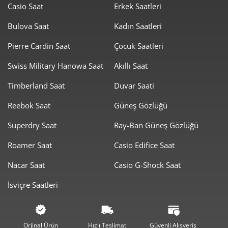
Casio Saat
Erkek Saatleri
3.390,01 ₺
30.510,11 ₺
9
Bulova Saat
Kadın Saatleri
Pierre Cardin Saat
Çocuk Saatleri
Swiss Military Hanowa Saat
Akıllı Saat
Timberland Saat
Duvar Saati
Taksit
Taksit Tutarı
Toplam Tutar
Reebok Saat
Güneş Gözlüğü
25.659,00 ₺
25.659,00 ₺
Tek Çekim
Superdry Saat
Ray-Ban Güneş Gözlüğü
12.829,50 ₺
25.659,00 ₺
2
Roamer Saat
Casio Edifice Saat
8.974,82 ₺
26.924,45 ₺
3
Nacar Saat
Casio G-Shock Saat
6.865,84 ₺
27.463,34 ₺
4
İsviçre Saatleri
5.604,24 ₺
28.021,19 ₺
5
4.767,56 ₺
28.605,35 ₺
6
Orjinal Ürün
Hızlı Teslimat
Güvenli Alışveriş