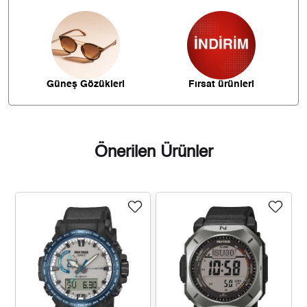
4.767,56 ₺
28.605,35 ₺
6
4.173,48 ₺
29.214,39 ₺
7
3.731,24 ₺
29.849,93 ₺
8
Güneş Gözükleri
Fırsat ürünleri
3.390,01 ₺
30.510,11 ₺
9
Önerilen Ürünler
Taksit
Taksit Tutarı
Toplam Tutar
25.659,00 ₺
25.659,00 ₺
Tek Çekim
12.829,50 ₺
25.659,00 ₺
2
8.974,82 ₺
26.924,45 ₺
3