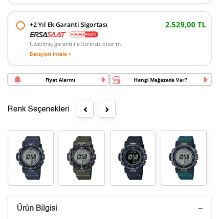
2.529,00 TL
+2 Yıl Ek Garanti Sigortası
Uzatılmış garanti ile ücretsiz onarım.
Detayları incele >
Fiyat Alarmı
Hangi Mağazada Var?
Renk Seçenekleri
Saatini Kişiselleştir
Ürün Bilgisi