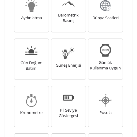
Kişiselleştirilmiş ürünlerin teslim süresi gravür işleme
sebebi ile 1-2 iş günü uzamaktadır. Gravür İşlemi
Barometrik
tamamlandıktan sonra siparişiniz kargoya verilecektir.
Aydınlatma
Dünya Saatleri
Basınç
Kişiselleştirilmiş
iade ve değişim
ürünlerde
yapılamaz.
Günlük
Gün Doğum
Güneş Enerjisi
Kullanıma Uygun
Batımı
Pil Seviye
Kronometre
Pusula
Göstergesi