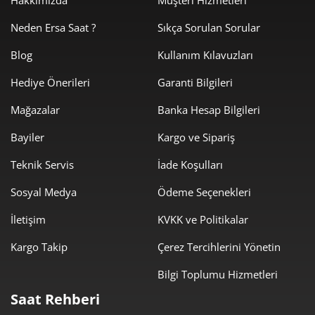
Neden Ersa Saat ?
Sıkça Sorulan Sorular
5.718,26 ₺
28.591,30 ₺
5
Blog
Kullanım Kılavuzları
4.864,56 ₺
29.187,35 ₺
6
Hediye Önerileri
Garanti Bilgileri
4.258,40 ₺
29.808,78 ₺
7
Mağazalar
Banka Hesap Bilgileri
3.807,16 ₺
30.457,25 ₺
8
Bayiler
Kargo ve Sipariş
3.458,98 ₺
31.130,86 ₺
9
Teknik Servis
İade Koşulları
Sosyal Medya
Ödeme Seçenekleri
İletişim
KVKK ve Politikalar
Kargo Takip
Çerez Tercihlerini Yönetin
Taksit
Taksit Tutarı
Toplam Tutar
Bilgi Toplumu Hizmetleri
26.181,05 ₺
26.181,05 ₺
Tek Çekim
Saat Rehberi