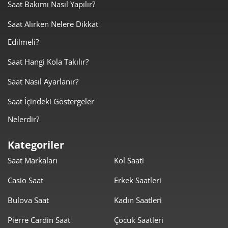
Saat Bakımı Nasıl Yapılır?
13.090,53 ₺
26.181,05 ₺
2
Saat Alırken Nelere Dikkat
9.157,42 ₺
27.472,25 ₺
3
Edilmeli?
7.005,53 ₺
28.022,10 ₺
4
Saat Hangi Kola Takılır?
5.718,26 ₺
28.591,30 ₺
5
Saat Nasıl Ayarlanır?
4.864,56 ₺
29.187,35 ₺
6
Saat İçindeki Göstergeler
Nelerdir?
4.258,40 ₺
29.808,78 ₺
7
Kategoriler
3.807,16 ₺
30.457,25 ₺
8
Saat Markaları
Kol Saati
3.458,98 ₺
31.130,86 ₺
9
Casio Saat
Erkek Saatleri
Bulova Saat
Kadın Saatleri
Pierre Cardin Saat
Çocuk Saatleri