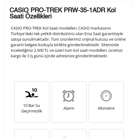
Lütfen aşağıdaki formu doldurunuz. Saatinizin metal
CASIO PRO-TREK PRW-35-1ADR Kol
arka kapağına gravür tekniği ile formda belirtmiş
Saati Özellikleri
olduğunuz şekilde işlenecektir.
CASIO PRO-TREK Kol Saati modelleri, CASIO markasının
Türkiye'deki tek yetkili distribütörü olan Ersa Saat garantisiyle
satışa sunulmaktadır. Tüm ürünlerimiz orijinal kutusu ve online
1. Satır
10
/ 10
garanti belgesi koduyla birlikte gönderilmektedir. Sitemizde
incelediğiniz 2.500 TL ve üzeri tüm kol saati modelleri, ücretsiz
kargo ile 3 iş günü içinde adresinize gönderilmektedir.
2. Satır
10
/ 10
3. Satır
10
/ 10
Lütfen font seçiniz
10 Bar Su
Alarm
Altımetre
Geçirmezlik
Ön İzleme
Kişiselleştir
Vazgeç