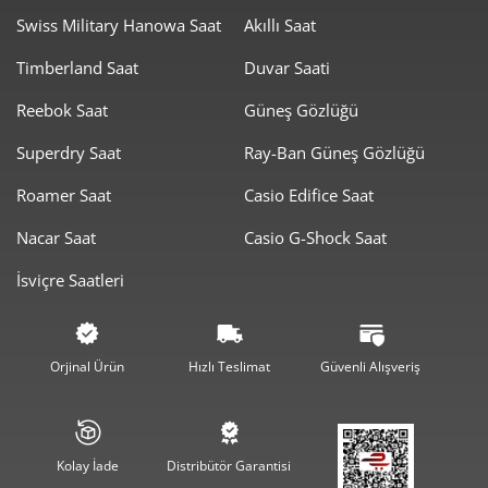
Swiss Military Hanowa Saat
Akıllı Saat
Taksit
Taksit Tutarı
Toplam Tutar
Timberland Saat
Duvar Saati
26.181,05 ₺
26.181,05 ₺
Tek Çekim
Reebok Saat
Güneş Gözlüğü
13.090,53 ₺
26.181,05 ₺
2
Superdry Saat
Ray-Ban Güneş Gözlüğü
9.157,42 ₺
27.472,25 ₺
3
Roamer Saat
Casio Edifice Saat
7.005,53 ₺
28.022,10 ₺
4
Nacar Saat
Casio G-Shock Saat
İsviçre Saatleri
5.718,26 ₺
28.591,30 ₺
5
4.864,56 ₺
29.187,35 ₺
6
Orjinal Ürün
Hızlı Teslimat
Güvenli Alışveriş
4.258,40 ₺
29.808,78 ₺
7
3.807,16 ₺
30.457,25 ₺
8
Kolay İade
Distribütör Garantisi
3.458,98 ₺
31.130,86 ₺
9