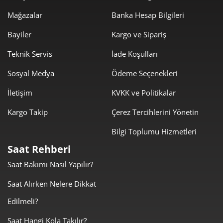
400,05 ₺
2.800,35 ₺
7
Mağazalar
Banka Hesap Bilgileri
357,66 ₺
2.861,27 ₺
8
Bayiler
Kargo ve Sipariş
324,95 ₺
2.924,55 ₺
9
Teknik Servis
İade Koşulları
Sosyal Medya
Ödeme Seçenekleri
İletişim
KVKK ve Politikalar
Kargo Takip
Çerez Tercihlerini Yönetin
Taksit
Taksit Tutarı
Toplam Tutar
Bilgi Toplumu Hizmetleri
2.459,55 ₺
2.459,55 ₺
Tek Çekim
Saat Rehberi
Saat Bakımı Nasıl Yapılır?
1.229,78 ₺
2.459,55 ₺
2
Saat Alırken Nelere Dikkat
860,28 ₺
2.580,85 ₺
3
Edilmeli?
658,13 ₺
2.632,51 ₺
4
Saat Hangi Kola Takılır?