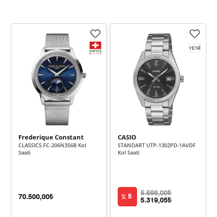
Taksit
Taksit Tutarı
Toplam Tutar
2.459,55 ₺
2.459,55 ₺
Tek Çekim
1.229,78 ₺
2.459,55 ₺
2
860,28 ₺
2.580,85 ₺
3
658,13 ₺
2.632,51 ₺
4
537,20 ₺
2.685,98 ₺
5
Frederique Constant
CASIO
CLASSICS FC-206N3S6B Kol
STANDART UTP-1302PD-1AVDF
457,00 ₺
2.741,97 ₺
6
Saati
Kol Saati
400,05 ₺
2.800,35 ₺
7
357,66 ₺
2.861,27 ₺
8
5.599,00₺
70.500,00₺
5
5.319,05₺
324,95 ₺
2.924,55 ₺
9