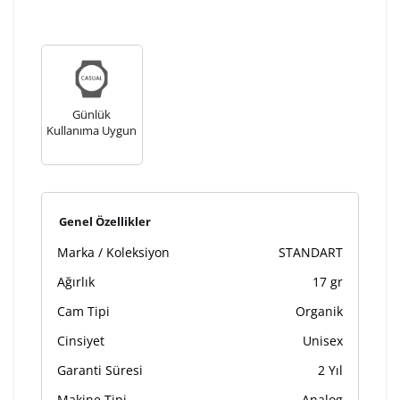
tamamlandıktan sonra siparişiniz kargoya verilecektir.
Kişiselleştirilmiş
iade ve değişim
ürünlerde
yapılamaz.
Günlük
Kullanıma Uygun
Genel Özellikler
Marka / Koleksiyon
STANDART
Ağırlık
17 gr
Cam Tipi
Organik
Cinsiyet
Unisex
Garanti Süresi
2 Yıl
Makine Tipi
Analog