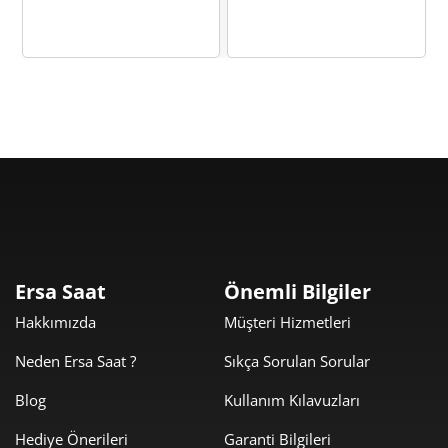
Taksit
Taksit Tutarı
Toplam Tutar
2.459,55 ₺
2.459,55 ₺
Tek Çekim
1.229,78 ₺
2.459,55 ₺
2
860,28 ₺
2.580,85 ₺
3
Ersa Saat
Önemli Bilgiler
658,13 ₺
2.632,51 ₺
Hakkımızda
Müşteri Hizmetleri
4
Neden Ersa Saat ?
Sıkça Sorulan Sorular
537,20 ₺
2.685,98 ₺
5
Blog
Kullanım Kılavuzları
457,00 ₺
2.741,97 ₺
6
Hediye Önerileri
Garanti Bilgileri