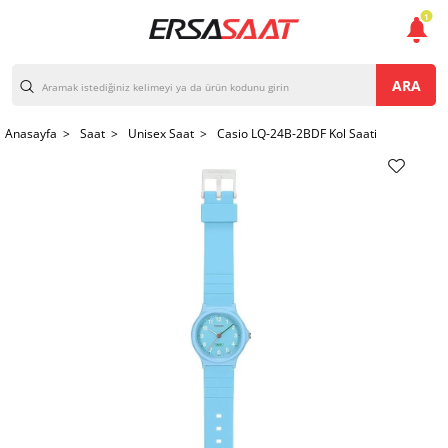
1
ARA
Anasayfa >
Saat >
Unisex Saat >
Casio LQ-24B-2BDF Kol Saati