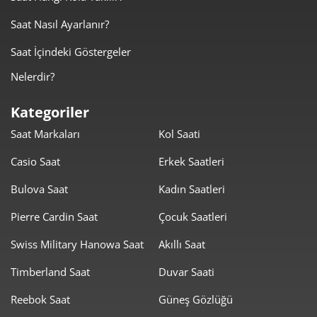
537,20 ₺
2.685,98 ₺
5
Saat Nasıl Ayarlanır?
457,00 ₺
2.741,97 ₺
6
Saat İçindeki Göstergeler
Nelerdir?
400,05 ₺
2.800,35 ₺
7
Kategoriler
357,66 ₺
2.861,27 ₺
8
Saat Markaları
Kol Saati
324,95 ₺
2.924,55 ₺
9
Casio Saat
Erkek Saatleri
Bulova Saat
Kadın Saatleri
Pierre Cardin Saat
Çocuk Saatleri
Swiss Military Hanowa Saat
Akıllı Saat
Taksit
Taksit Tutarı
Toplam Tutar
Timberland Saat
Duvar Saati
2.459,55 ₺
2.459,55 ₺
Tek Çekim
Reebok Saat
Güneş Gözlüğü
1.229,78 ₺
2.459,55 ₺
2