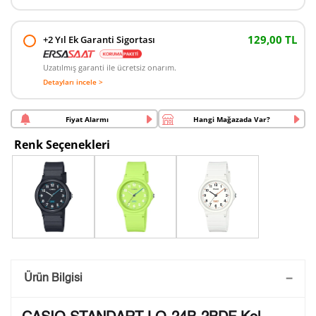
129,00 TL
+2 Yıl Ek Garanti Sigortası
Uzatılmış garanti ile ücretsiz onarım.
Detayları incele >
Fiyat Alarmı
Hangi Mağazada Var?
Renk Seçenekleri
Saatini Kişiselleştir
Ürün Bilgisi
Lütfen aşağıdaki formu doldurunuz. Saatinizin metal