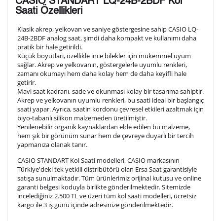
CASIO STANDART LQ-24B-2BDF Kol
arka kapağına gravür tekniği ile formda belirtmiş
Saati Özellikleri
olduğunuz şekilde işlenecektir.
Klasik akrep, yelkovan ve saniye göstergesine sahip CASIO LQ-
24B-2BDF analog saat, şimdi daha kompakt ve kullanımı daha
pratik bir hale getirildi.
1. Satır
10
/ 10
Küçük boyutları, özellikle ince bilekler için mükemmel uyum
sağlar. Akrep ve yelkovanın, göstergelerle uyumlu renkleri,
zamanı okumayı hem daha kolay hem de daha keyifli hale
2. Satır
getirir.
10
/ 10
Mavi saat kadranı, sade ve okunması kolay bir tasarıma sahiptir.
Akrep ve yelkovanın uyumlu renkleri, bu saati ideal bir başlangıç
saati yapar. Ayrıca, saatin kordonu çevresel etkileri azaltmak için
3. Satır
10
/ 10
biyo-tabanlı silikon malzemeden üretilmiştir.
Yenilenebilir organik kaynaklardan elde edilen bu malzeme,
hem şık bir görünüm sunar hem de çevreye duyarlı bir tercih
Lütfen font seçiniz
yapmanıza olanak tanır.
CASIO STANDART Kol Saati modelleri, CASIO markasının
Türkiye'deki tek yetkili distribütörü olan Ersa Saat garantisiyle
Ön İzleme
Kişiselleştir
Vazgeç
satışa sunulmaktadır. Tüm ürünlerimiz orijinal kutusu ve online
garanti belgesi koduyla birlikte gönderilmektedir. Sitemizde
incelediğiniz 2.500 TL ve üzeri tüm kol saati modelleri, ücretsiz
kargo ile 3 iş günü içinde adresinize gönderilmektedir.
Kişiselleştirilmiş ürünlerin teslim süresi gravür işleme
sebebi ile 1-2 iş günü uzamaktadır. Gravür İşlemi