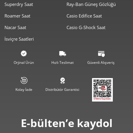
Superdry Saat
Ray-Ban Güneş Gözlüğü
860,28 ₺
2.580,85 ₺
3
Roamer Saat
Casio Edifice Saat
658,13 ₺
2.632,51 ₺
4
Nacar Saat
Casio G-Shock Saat
İsviçre Saatleri
537,20 ₺
2.685,98 ₺
5
457,00 ₺
2.741,97 ₺
6
Orjinal Ürün
Hızlı Teslimat
Güvenli Alışveriş
400,05 ₺
2.800,35 ₺
7
357,66 ₺
2.861,27 ₺
8
Kolay İade
Distribütör Garantisi
324,95 ₺
2.924,55 ₺
9
E-bülten’e kaydol